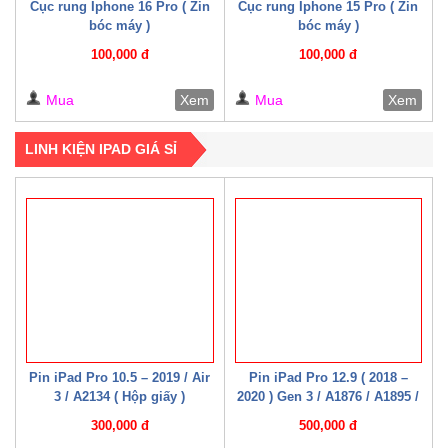
Cục rung Iphone 16 Pro ( Zin
Cục rung Iphone 15 Pro ( Zin
bóc máy )
bóc máy )
100,000 đ
100,000 đ
Mua
Xem
Mua
Xem
LINH KIỆN IPAD GIÁ SỈ
Pin iPad Pro 10.5 – 2019 / Air
Pin iPad Pro 12.9 ( 2018 –
3 / A2134 ( Hộp giấy )
2020 ) Gen 3 / A1876 / A1895 /
A1983 / A2014 / A2229 / A2069
300,000 đ
500,000 đ
/ A2232 / A2233 / A2043 ( Hộp