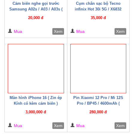
Cảm biến nghe gọi trước
Cụm chân sạc bộ Tecno
Samsung A02s / A03 / A03s (
infinix Hot 30i 5G / X6832
Zin bóc máy )
(CYX6832)
20,000 đ
35,000 đ
Mua
Xem
Mua
Xem
Màn hình iPhone 16 ( Zin ép
Pin Xiaomi 12 Pro / Mi 12S
Kính có kèm cảm biến )
Pro / BP45 / 4600mAh (
Mechanic )
3,000,000 đ
280,000 đ
Mua
Xem
Mua
Xem