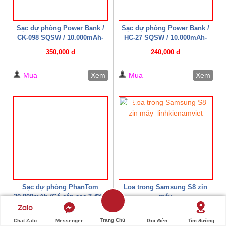
Sạc dự phòng Power Bank /
Sạc dự phòng Power Bank /
CK-098 SQSW / 10.000mAh-
HC-27 SQSW / 10.000mAh-
15W ( Có cáp sạc kèm theo )
22.5W ( Có cáp sạc kèm theo )
350,000 đ
240,000 đ
Trắng/ Đen
Mua
Xem
Mua
Xem
20%
Sạc dự phòng PhanTom
Loa trong Samsung S8 zin
20.000mAh (Có cáp sạc 3 đầu)
máy
300,000 đ
20,000 đ
Trang Chủ
Chat Zalo
Messenger
Gọi điện
Tìm đường