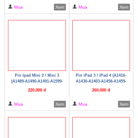
giấy )
Mua
Xem
Mua
Xem
Pin Ipad Mini 2 / Mini 3
Pin iPad 3 / iPad 4 (A1416-
(A1489-A1490-A1491-A1599-
A1430-A1403-A1458-A1459-
A1600-A1601 /2014 ( Hộp giấy
A1460 / 2012) (Zin hộp giấy)
220,000 đ
260,000 đ
)
Mua
Xem
Mua
Xem