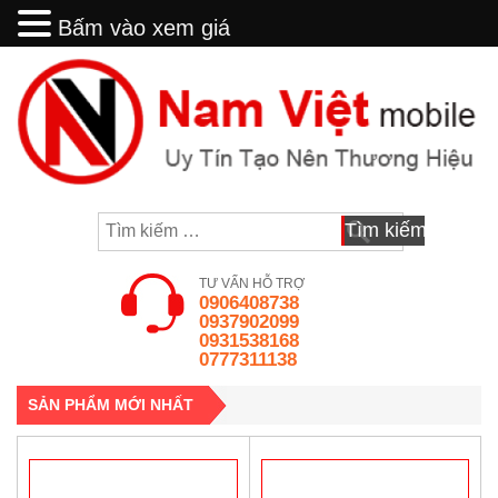
Bấm vào xem giá
Bấm vào xem giá
Skip
to
content
Tìm
kiếm
cho:
TƯ VẤN HỖ TRỢ
0906408738
0937902099
0931538168
0777311138
SẢN PHẨM MỚI NHẤT