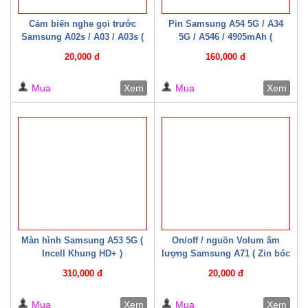
Cảm biến nghe gọi trước
Pin Samsung A54 5G / A34
Samsung A02s / A03 / A03s (
5G / A546 / 4905mAh (
Zin bóc máy )
Mechanic )
20,000 đ
160,000 đ
Mua
Xem
Mua
Xem
Màn hình Samsung A53 5G (
On/off / nguồn Volum âm
Incell Khung HD+ )
lượng Samsung A71 ( Zin bóc
máy )
310,000 đ
20,000 đ
Mua
Xem
Mua
Xem