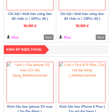
Chì bột / thiết hàn cứng làm
Chì bột / thiết hàn cứng làm
đổ chân ic / 183%c độ (
đổ chân ic / 138%c độ (
Mechanic )
Mechanic )
50,000 đ
50,000 đ
Mua
Xem
Mua
Xem
KÍNH ÉP ĐIỆN THOẠI
20%
32%
Kính liền keo iphone XS max
Kính liền keo iPhone 6 Plus (
( Zin Đại Bàng )
Zin mã đại bàng )