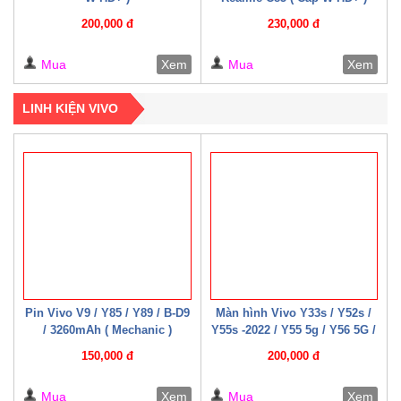
200,000 đ
230,000 đ
Mua
Xem
Mua
Xem
LINH KIỆN VIVO
Pin Vivo V9 / Y85 / Y89 / B-D9
Màn hình Vivo Y33s / Y52s /
/ 3260mAh ( Mechanic )
Y55s -2022 / Y55 5g / Y56 5G /
Y76 / Y35 – 2022 / Y75-5G /
150,000 đ
200,000 đ
Y77e / Y72t / U5 / T2x / T1x /
T1 – 4G / T1 – 5G ( 07 – 08
Mua
Xem
Mua
Xem
Cáp W HD+ )