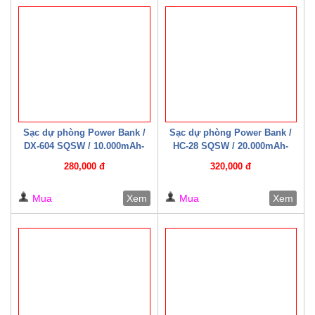
Sạc dự phòng Power Bank /
Sạc dự phòng Power Bank /
DX-604 SQSW / 10.000mAh-
HC-28 SQSW / 20.000mAh-
22.5W ( Có cáp sạc kèm theo )
22.5W ( Có cáp sạc kèm theo )
280,000 đ
320,000 đ
Trắng/ Đen
Mua
Xem
Mua
Xem