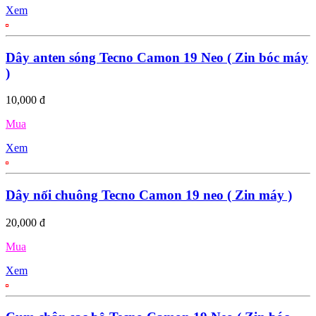
Xem
Dây anten sóng Tecno Camon 19 Neo ( Zin bóc máy
)
10,000 đ
Mua
Xem
Dây nối chuông Tecno Camon 19 neo ( Zin máy )
20,000 đ
Mua
Xem