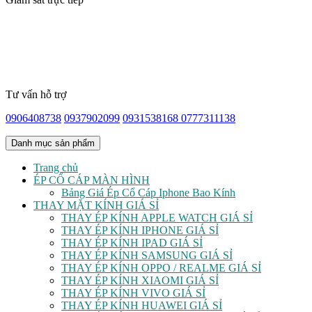
Tư vấn hỗ trợ
0906408738
0937902099
0931538168
0777311138
Danh mục sản phẩm
Trang chủ
ÉP CỔ CÁP MÀN HÌNH
Bảng Giá Ép Cổ Cáp Iphone Bao Kính
THAY MẶT KÍNH GIÁ SỈ
THAY ÉP KÍNH APPLE WATCH GIÁ SỈ
THAY ÉP KÍNH IPHONE GIÁ SỈ
THAY ÉP KÍNH IPAD GIÁ SỈ
THAY ÉP KÍNH SAMSUNG GIÁ SỈ
THAY ÉP KÍNH OPPO / REALME GIÁ SỈ
THAY ÉP KÍNH XIAOMI GIÁ SỈ
THAY ÉP KÍNH VIVO GIÁ SỈ
THAY ÉP KÍNH HUAWEI GIÁ SỈ