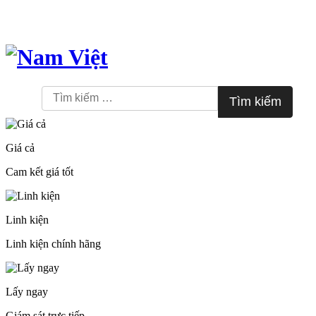
Skip
to
content
Tìm
kiếm
cho:
Giá cả
Cam kết giá tốt
Linh kiện
Linh kiện chính hãng
Lấy ngay
Giám sát trực tiếp