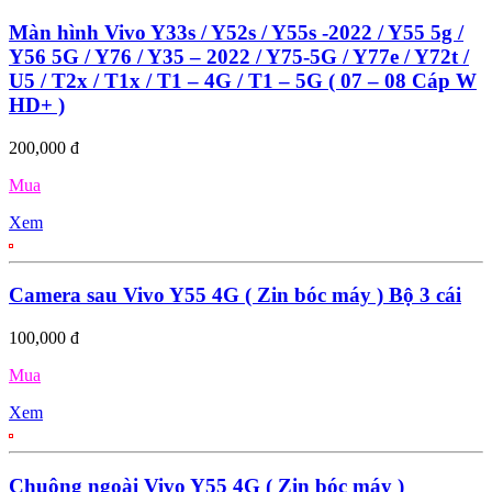
Màn hình Vivo Y33s / Y52s / Y55s -2022 / Y55 5g /
Y56 5G / Y76 / Y35 – 2022 / Y75-5G / Y77e / Y72t /
U5 / T2x / T1x / T1 – 4G / T1 – 5G ( 07 – 08 Cáp W
HD+ )
200,000 đ
Mua
Xem
Camera sau Vivo Y55 4G ( Zin bóc máy ) Bộ 3 cái
100,000 đ
Mua
Xem
Chuông ngoài Vivo Y55 4G ( Zin bóc máy )