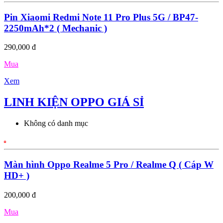
Pin Xiaomi Redmi Note 11 Pro Plus 5G / BP47-
2250mAh*2 ( Mechanic )
290,000 đ
Mua
Xem
LINH KIỆN OPPO GIÁ SỈ
Không có danh mục
Màn hình Oppo Realme 5 Pro / Realme Q ( Cáp W
HD+ )
200,000 đ
Mua