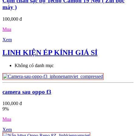
Cụm chân sạc bộ Tecno Camon 19 Neo ( Zin bóc
máy )
100,000 đ
Mua
Xem
LINH KIỆN ÉP KÍNH GIÁ SỈ
Không có danh mục
camera sau oppo f3
100,000 đ
9%
Mua
Xem