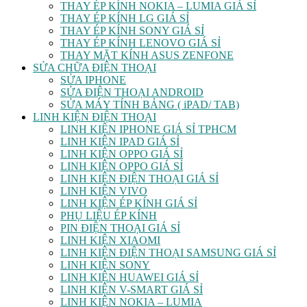
THAY ÉP KÍNH NOKIA – LUMIA GIÁ SỈ
THAY ÉP KÍNH LG GIÁ SỈ
THAY ÉP KÍNH SONY GIÁ SỈ
THAY ÉP KÍNH LENOVO GIÁ SỈ
THAY MẶT KÍNH ASUS ZENFONE
SỬA CHỮA ĐIỆN THOẠI
SỬA IPHONE
SỬA ĐIỆN THOẠI ANDROID
SỬA MÁY TÍNH BẢNG ( iPAD/ TAB)
LINH KIỆN ĐIỆN THOẠI
LINH KIỆN IPHONE GIÁ SỈ TPHCM
LINH KIỆN IPAD GIÁ SỈ
LINH KIỆN OPPO GIÁ SỈ
LINH KIỆN OPPO GIÁ SỈ
LINH KIỆN ĐIỆN THOẠI GIÁ SỈ
LINH KIỆN VIVO
LINH KIỆN ÉP KÍNH GIÁ SỈ
PHỤ LIỆU ÉP KÍNH
PIN ĐIỆN THOẠI GIÁ SỈ
LINH KIỆN XIAOMI
LINH KIỆN ĐIỆN THOẠI SAMSUNG GIÁ SỈ
LINH KIỆN SONY
LINH KIỆN HUAWEI GIÁ SỈ
LINH KIỆN V-SMART GIÁ SỈ
LINH KIỆN NOKIA – LUMIA