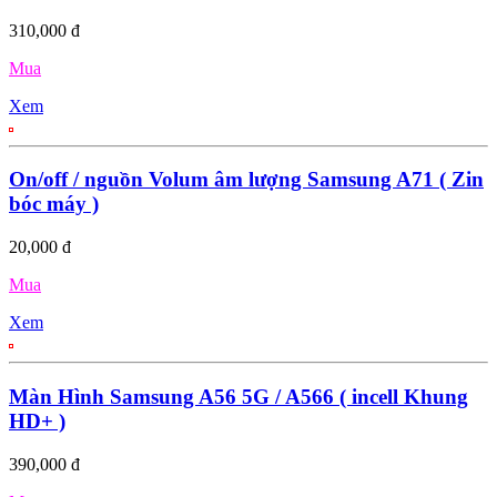
310,000 đ
Mua
Xem
On/off / nguồn Volum âm lượng Samsung A71 ( Zin
bóc máy )
20,000 đ
Mua
Xem
Màn Hình Samsung A56 5G / A566 ( incell Khung
HD+ )
390,000 đ