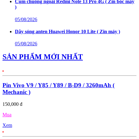
Cụm chuông ngoài Redmi Note 13 Pro 4G ( Zin bóc máy
)
05/08/2026
Dây sóng anten Huawei Honor 10 Lite ( Zin máy )
05/08/2026
SẢN PHẨM MỚI NHẤT
Pin Vivo V9 / Y85 / Y89 / B-D9 / 3260mAh (
Mechanic )
150,000 đ
Mua
Xem