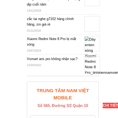
dịp cuối năm
13/12/2018
zắc tai nghe g7102 hàng chính
hãng, zin giá rẻ
01/11/2018
Xiaomi Redmi Note 8 Pro bị mất
sóng
23/07/2023
Vsmart aris pro không nhận sạc?
12/04/2022
TRUNG TÂM NAM VIỆT
MOBILE
Số 565, Đường 3/2 Quận 10
CHI TIẾ