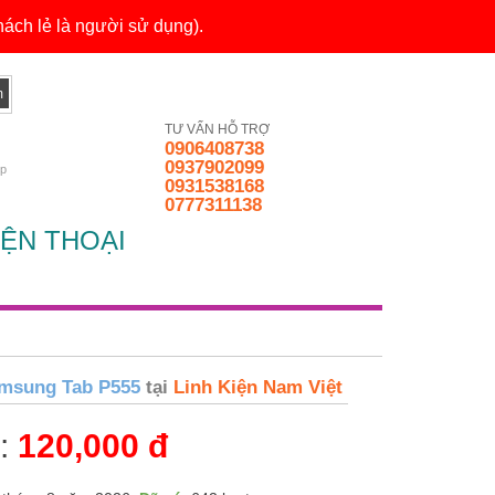
ách lẻ là người sử dụng).
TƯ VẤN HỖ TRỢ
0906408738
0937902099
ếp
0931538168
0777311138
ỆN THOẠI
msung Tab P555
tại
Linh Kiện Nam Việt
n:
120,000 đ