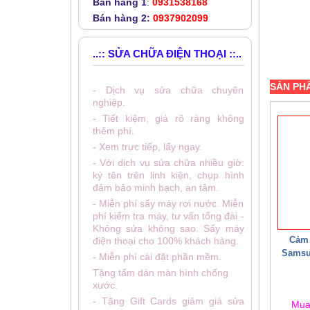
Bán hàng 1
:
0931538168
Bán hàng 2:
0937902099
..:: SỬA CHỮA ĐIỆN THOẠI ::..
SẢN PH
- Dịch vụ sửa chữa chuyên
nghiệp.
- Tiết kiệm, giá rõ ràng không
thêm phí.
- Xem trực tiếp, lấy ngay.
- Với dịch vụ sửa chữa nhiều giờ:
ký tên trên linh kiện, chụp hình
đảm bảo minh bạch, an tâm.
- Miễn phí sấy máy rơi nước. Miễn
phí kiểm tra máy, tư vấn tổng đài -
Không sửa không sao. Sấy máy
Cảm 
điện thoại cho 100% khách hàng.
Samsun
- Miễn phí cài đặt phần mềm.
Tặng tấm dán màn hình chống
xước.
- Tặng Gift Cards giảm giá sửa
Mu