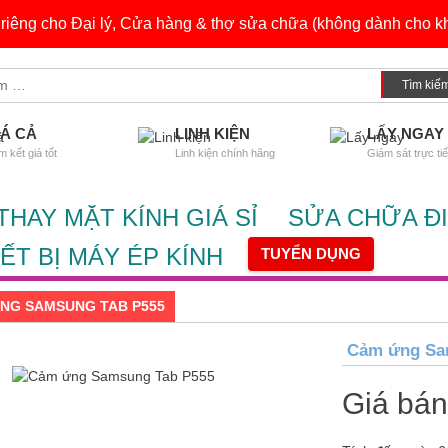
h riêng cho Đại lý, Cửa hàng & thợ sửa chữa (không dành cho kh
IÁ CẢ
LINH KIỆN
LẤY NGAY
 kết giá tốt
Linh kiện chính hãng
Giám sát trực ti
THAY MẶT KÍNH GIÁ SỈ
SỬA CHỮA ĐI
IẾT BỊ MÁY ÉP KÍNH
TUYỂN DỤNG
NG SAMSUNG TAB P555
Cảm ứng Sa
Giá bá