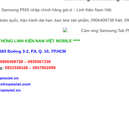
Samsung P555 nhập chính hãng giá sỉ – Linh Kiện Nam Việt
 toàn quốc, bảo hành dài hạn, bao test sản phẩm, 0906408738 Kiệt, 0
 THỐNG LINH KIỆN NAM VIỆT MOBILE *****
565 Đường 3-2, P.8, Q. 10, TP.HCM
0906408738 – 0935567338
g:
0931538168 – 0937902099
amviet.vn
inhnamviet.com
namviet.vn