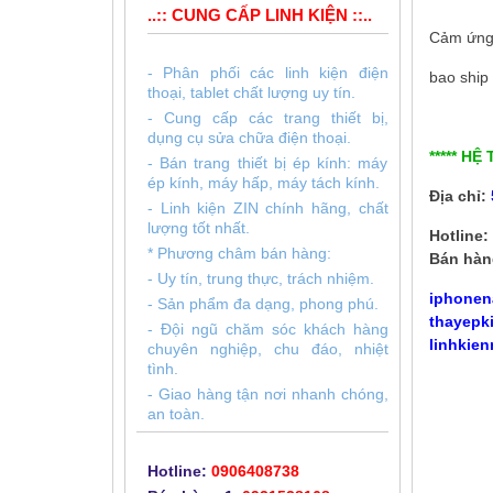
..:: CUNG CẤP LINH KIỆN ::..
Cảm ứng 
- Phân phối các linh kiện điện
bao ship
thoại, tablet chất lượng uy tín.
- Cung cấp các trang thiết bị,
dụng cụ sửa chữa điện thoại.
***** HỆ
- Bán trang thiết bị ép kính: máy
ép kính, máy hấp, máy tách kính.
Địa chỉ:
- Linh kiện ZIN chính hãng, chất
lượng tốt nhất.
Hotline:
* Phương châm bán hàng:
Bán hàn
- Uy tín, trung thực, trách nhiệm.
iphonen
- Sản phẩm đa dạng, phong phú.
thayepk
- Đội ngũ chăm sóc khách hàng
linhkien
chuyên nghiệp, chu đáo, nhiệt
tình.
- Giao hàng tận nơi nhanh chóng,
an toàn.
Hotline:
0906408738