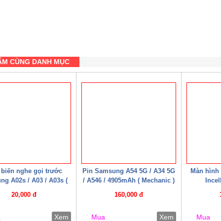
ẨM CÙNG DANH MỤC
biến nghe gọi trước
Pin Samsung A54 5G / A34 5G
Màn hình
g A02s / A03 / A03s (
/ A546 / 4905mAh ( Mechanic )
Ince
Zin bóc máy )
20,000 đ
160,000 đ
a
Xem
Mua
Xem
Mua