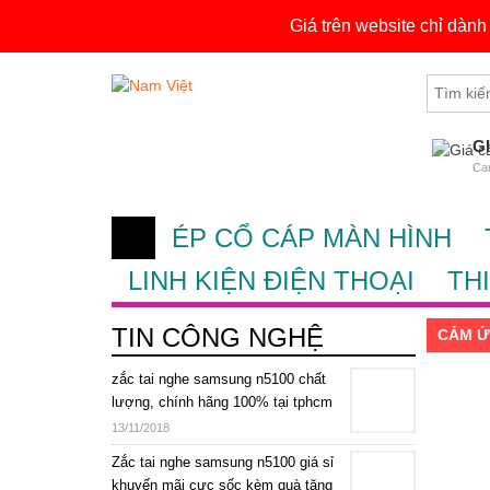
Giá trên website chỉ dàn
Skip
Tìm
to
kiếm
content
cho:
G
Cam
ÉP CỔ CÁP MÀN HÌNH
LINH KIỆN ĐIỆN THOẠI
TH
TIN CÔNG NGHỆ
CẢM Ứ
zắc tai nghe samsung n5100 chất
lượng, chính hãng 100% tại tphcm
13/11/2018
Zắc tai nghe samsung n5100 giá sỉ
khuyến mãi cực sốc kèm quà tặng