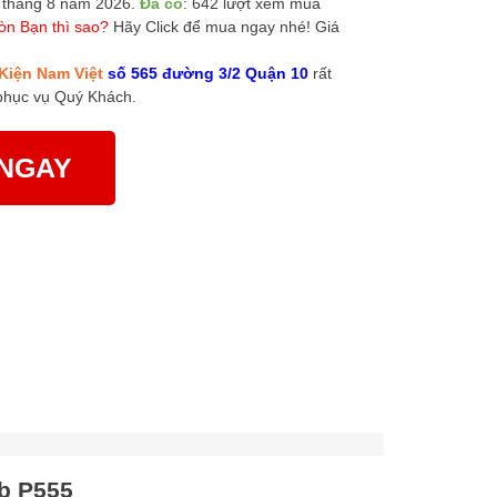
 tháng 8 năm 2026.
Đã có
: 642 lượt xem mua
òn Bạn thì sao?
Hãy Click để mua ngay nhé! Giá
Kiện Nam Việt
số 565 đường 3/2 Quận 10
rất
phục vụ Quý Khách.
NGAY
b P555