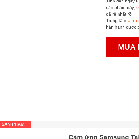
Tính đến ngày 6
sản phẩm này,
c
đã rẻ nhất rồi.
Trung tâm
Linh 
hân hạnh được 
MUA 
T SẢN PHẨM
Cảm ứng Samsung Ta