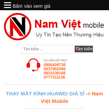
Bấm vào xem giá
Bấm vào xem giá
Skip
to
content
Tìm
kiếm
cho:
TƯ VẤN HỖ TRỢ
0906408738
0937902099
0931538168
0777311138
THAY MẶT KÍNH HUAWEI GIÁ SỈ
-> Nam
Việt Mobile