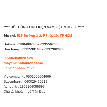
***** HỆ THỐNG LINH KIỆN NAM VIỆT MOBILE *****
Địa chỉ:
565 Đường 3-2, P.8, Q. 10,
TP.HCM
Hotline: 0906408738 – 0935567338
Bán hàng: 0931538168 – 0937902099
iphonenamviet.vn
thayepkinhnamviet.com
linhkiennamviet.vn
Vietcombank : 0501000004669
Sacombank : 060029470513
Agribank : 1903206055597
Chủ tài khoản : Lê Tấn Đạo.