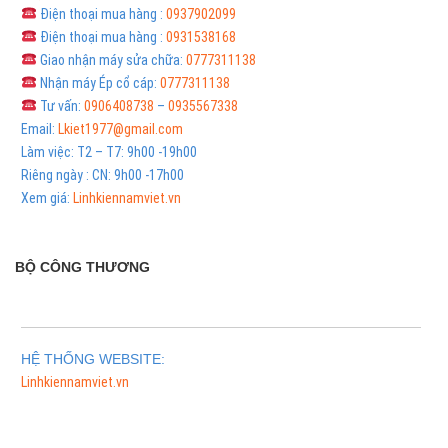
Điện thoại mua hàng :
0937902099
Điện thoại mua hàng :
0931538168
Giao nhận máy sửa chữa:
0777311138
Nhận máy Ép cổ cáp:
0777311138
Tư vấn:
0906408738
–
0935567338
Email:
Lkiet1977@gmail.com
Làm việc: T2 – T7: 9h00 -19h00
Riêng ngày : CN: 9h00 -17h00
Xem giá:
Linhkiennamviet.vn
BỘ CÔNG THƯƠNG
HỆ THỐNG WEBSITE:
Linhkiennamviet.vn
Phân Phối Meso Filler Botox Chính Hãng Giá Sỉ