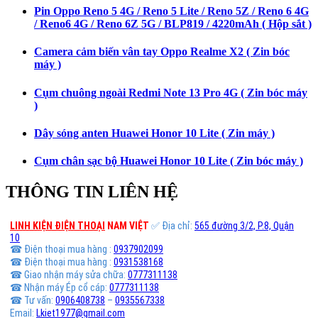
Pin Oppo Reno 5 4G / Reno 5 Lite / Reno 5Z / Reno 6 4G
/ Reno6 4G / Reno 6Z 5G / BLP819 / 4220mAh ( Hộp sắt )
Camera cảm biến vân tay Oppo Realme X2 ( Zin bóc
máy )
Cụm chuông ngoài Redmi Note 13 Pro 4G ( Zin bóc máy
)
Dây sóng anten Huawei Honor 10 Lite ( Zin máy )
Cụm chân sạc bộ Huawei Honor 10 Lite ( Zin bóc máy )
THÔNG TIN LIÊN HỆ
LINH KIỆN ĐIỆN THOẠI
NAM VIỆT
✅ Địa chỉ:
565 đường 3/2, P.8, Quận
10
☎ Điện thoại mua hàng :
0937902099
☎ Điện thoại mua hàng :
0931538168
☎ Giao nhận máy sửa chữa:
0777311138
☎ Nhận máy Ép cổ cáp:
0777311138
☎ Tư vấn:
0906408738
–
0935567338
Email:
Lkiet1977@gmail.com