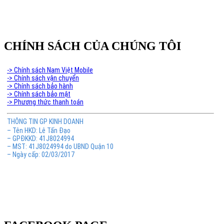
CHÍNH SÁCH CỦA CHÚNG TÔI
-> Chính sách Nam Việt Mobile
-> Chính sách vận chuyển
-> Chính sách bảo hành
-> Chính sách bảo mật
-> Phương thức thanh toán
THÔNG TIN GP KINH DOANH
– Tên HKD: Lê Tấn Đạo
– GPĐKKD: 41J8024994
– MST: 41J8024994 do UBND Quận 10
– Ngày cấp: 02/03/2017