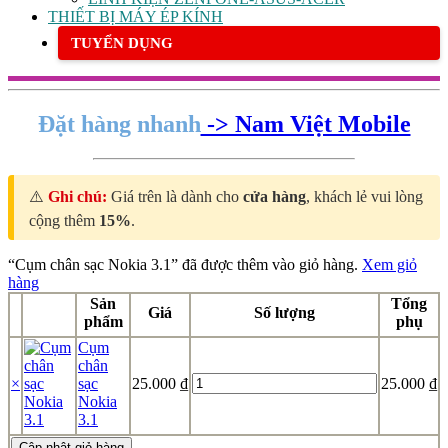
THIẾT BỊ MÁY ÉP KÍNH
TUYỂN DỤNG
Đặt hàng nhanh
-> Nam Việt Mobile
⚠️
Ghi chú:
Giá trên là dành cho
cửa hàng
, khách lẻ vui lòng
cộng thêm
15%
.
“Cụm chân sạc Nokia 3.1” đã được thêm vào giỏ hàng.
Xem giỏ
hàng
Sản
Tổng
Giá
Số lượng
Xóa
Ảnh
phẩm
phụ
sản
thu
Cụm
phẩm
nhỏ
chân
Cụm
×
sạc
25.000
₫
25.000
₫
chân
Nokia
sạc
3.1
Nokia
Cập nhật giỏ hàng