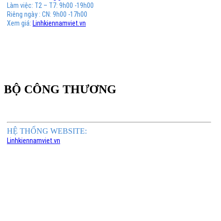
Làm việc: T2 – T7: 9h00 -19h00
Riêng ngày : CN: 9h00 -17h00
Xem giá:
Linhkiennamviet.vn
BỘ CÔNG THƯƠNG
HỆ THỐNG WEBSITE:
Linhkiennamviet.vn
Phân Phối Meso Filler Botox Chính Hãng Giá Sỉ