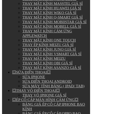
THAY MẶT KÍNH MASSTEL GIÁ SỈ
THAY MẶT KÍNH HUAWEI GIÁ SỈ
THAY MẶT KÍNH WIKO GIÁ SỈ
THAY MẶT KÍNH Q-SMART GIÁ SỈ
THAY MẶT KÍNH MOBIISTAR GIÁ SỈ
THAY MẶT KÍNH MOBELL GIÁ SỈ
THAY MẶT KÍNH CẢM ỨNG
APPLEWATCH
THAY MẶT KÍNH ONE TOUCH
THAY ÉP KÍNH MEIZU GIÁ SỈ
THAY MẶT KÍNH JUNO GIÁ SỈ
THAY MẶT KÍNH VSMART GIÁ SỈ
THAY MẶT KÍNH MEIZU
THAY MẶT KÍNH OBI GIÁ SỈ
THAY MẶT KÍNH ASANZO GIÁ SỈ
💥SỬA ĐIỆN THOẠI💥
SỬA IPHONE
SỬA ĐIỆN THOẠI ANDROID
SỬA MÁY TÍNH BẢNG ( IPAD/ TAB)
💥THAY VỎ ĐIỆN THOẠI💥
THAY VỎ IPHONE GIÁ SỈ
💥ÉP CỔ CÁP MÀN HÌNH CẢM ỨNG💥
BẢNG GIÁ ÉP CỔ CÁP IPHONE BAO
KÍNH
BẢNG GIÁ ÉP CỔ CÁP OPPO BAO