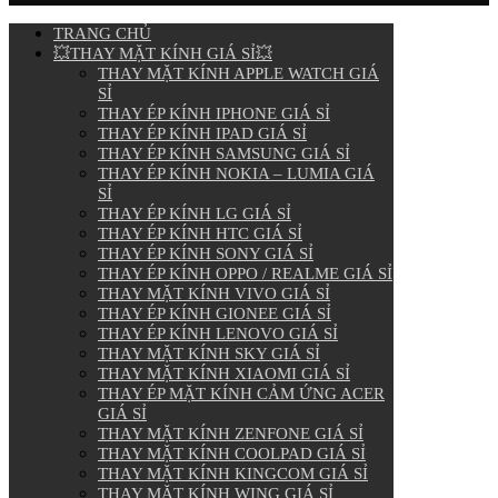
TRANG CHỦ
💥THAY MẶT KÍNH GIÁ SỈ💥
THAY MẶT KÍNH APPLE WATCH GIÁ
SỈ
THAY ÉP KÍNH IPHONE GIÁ SỈ
THAY ÉP KÍNH IPAD GIÁ SỈ
THAY ÉP KÍNH SAMSUNG GIÁ SỈ
THAY ÉP KÍNH NOKIA – LUMIA GIÁ
SỈ
THAY ÉP KÍNH LG GIÁ SỈ
THAY ÉP KÍNH HTC GIÁ SỈ
THAY ÉP KÍNH SONY GIÁ SỈ
THAY ÉP KÍNH OPPO / REALME GIÁ SỈ
THAY MẶT KÍNH VIVO GIÁ SỈ
THAY ÉP KÍNH GIONEE GIÁ SỈ
THAY ÉP KÍNH LENOVO GIÁ SỈ
THAY MẶT KÍNH SKY GIÁ SỈ
THAY MẶT KÍNH XIAOMI GIÁ SỈ
THAY ÉP MẶT KÍNH CẢM ỨNG ACER
GIÁ SỈ
THAY MẶT KÍNH ZENFONE GIÁ SỈ
THAY MẶT KÍNH COOLPAD GIÁ SỈ
THAY MẶT KÍNH KINGCOM GIÁ SỈ
THAY MẶT KÍNH WING GIÁ SỈ