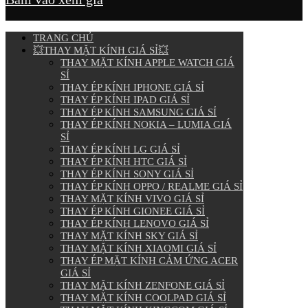
TRANG CHỦ
💥THAY MẶT KÍNH GIÁ SỈ💥
THAY MẶT KÍNH APPLE WATCH GIÁ
SỈ
THAY ÉP KÍNH IPHONE GIÁ SỈ
THAY ÉP KÍNH IPAD GIÁ SỈ
THAY ÉP KÍNH SAMSUNG GIÁ SỈ
THAY ÉP KÍNH NOKIA – LUMIA GIÁ
SỈ
THAY ÉP KÍNH LG GIÁ SỈ
THAY ÉP KÍNH HTC GIÁ SỈ
THAY ÉP KÍNH SONY GIÁ SỈ
THAY ÉP KÍNH OPPO / REALME GIÁ SỈ
THAY MẶT KÍNH VIVO GIÁ SỈ
THAY ÉP KÍNH GIONEE GIÁ SỈ
THAY ÉP KÍNH LENOVO GIÁ SỈ
THAY MẶT KÍNH SKY GIÁ SỈ
THAY MẶT KÍNH XIAOMI GIÁ SỈ
THAY ÉP MẶT KÍNH CẢM ỨNG ACER
GIÁ SỈ
THAY MẶT KÍNH ZENFONE GIÁ SỈ
THAY MẶT KÍNH COOLPAD GIÁ SỈ