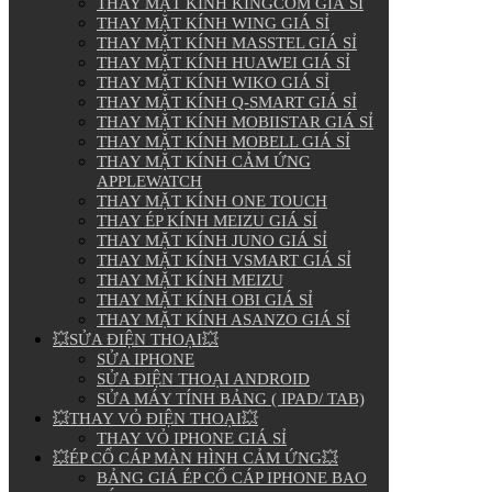
THAY MẶT KÍNH KINGCOM GIÁ SỈ
THAY MẶT KÍNH WING GIÁ SỈ
THAY MẶT KÍNH MASSTEL GIÁ SỈ
THAY MẶT KÍNH HUAWEI GIÁ SỈ
THAY MẶT KÍNH WIKO GIÁ SỈ
THAY MẶT KÍNH Q-SMART GIÁ SỈ
THAY MẶT KÍNH MOBIISTAR GIÁ SỈ
THAY MẶT KÍNH MOBELL GIÁ SỈ
THAY MẶT KÍNH CẢM ỨNG
APPLEWATCH
THAY MẶT KÍNH ONE TOUCH
THAY ÉP KÍNH MEIZU GIÁ SỈ
THAY MẶT KÍNH JUNO GIÁ SỈ
THAY MẶT KÍNH VSMART GIÁ SỈ
THAY MẶT KÍNH MEIZU
THAY MẶT KÍNH OBI GIÁ SỈ
THAY MẶT KÍNH ASANZO GIÁ SỈ
💥SỬA ĐIỆN THOẠI💥
SỬA IPHONE
SỬA ĐIỆN THOẠI ANDROID
SỬA MÁY TÍNH BẢNG ( IPAD/ TAB)
💥THAY VỎ ĐIỆN THOẠI💥
THAY VỎ IPHONE GIÁ SỈ
💥ÉP CỔ CÁP MÀN HÌNH CẢM ỨNG💥
BẢNG GIÁ ÉP CỔ CÁP IPHONE BAO