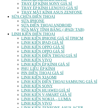
THAY ÉP KÍNH SONY GIÁ SỈ
THAY ÉP KÍNH LENOVO GIÁ SỈ
THAY MẶT KÍNH ASUS ZENFONE
SỬA CHỮA ĐIỆN THOẠI
SỬA IPHONE
SỬA ĐIỆN THOẠI ANDROID
SỬA MÁY TÍNH BẢNG ( iPAD/ TAB)
LINH KIỆN ĐIỆN THOẠI
LINH KIỆN IPHONE GIÁ SỈ TPHCM
LINH KIỆN IPAD GIÁ SỈ
LINH KIỆN OPPO GIÁ SỈ
LINH KIỆN OPPO GIÁ SỈ
LINH KIỆN ĐIỆN THOẠI GIÁ SỈ
LINH KIỆN VIVO
LINH KIỆN ÉP KÍNH GIÁ SỈ
PHỤ LIỆU ÉP KÍNH
PIN ĐIỆN THOẠI GIÁ SỈ
LINH KIỆN XIAOMI
LINH KIỆN ĐIỆN THOẠI SAMSUNG GIÁ SỈ
LINH KIỆN SONY
LINH KIỆN HUAWEI GIÁ SỈ
LINH KIỆN V-SMART GIÁ SỈ
LINH KIỆN NOKIA – LUMIA
LINH KIỆN VIVO
LINH KIỆN ZENFONE-ASUS-ACER