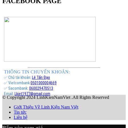
FACEBOOK PAGE
THÔNG TIN CHUYỂN KHOẢN:
✅ Chủ tài khoản:
Lê Tấn Đạo
✅ Vietcombank:
0501000004669
✅ Sacombank:
060029470513
Email:
Lkiet1977@gmail.com
© Copyright 2024 LinhKienNamViet .All Rights Reserved
Giới Thiệu Về Linh Kiện Nam Việt
Tin tức
Liên hệ
Bấm vào xem giá