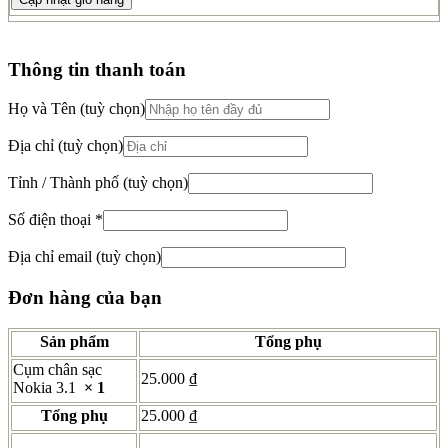
3.1
số
lượng
Thông tin thanh toán
Họ và Tên
(tuỳ chọn)
Địa chỉ
(tuỳ chọn)
Tỉnh / Thành phố
(tuỳ chọn)
Số điện thoại
*
Địa chỉ email
(tuỳ chọn)
Đơn hàng của bạn
Sản phẩm
Tổng phụ
Cụm chân sạc
25.000
₫
Nokia 3.1
× 1
Tổng phụ
25.000
₫