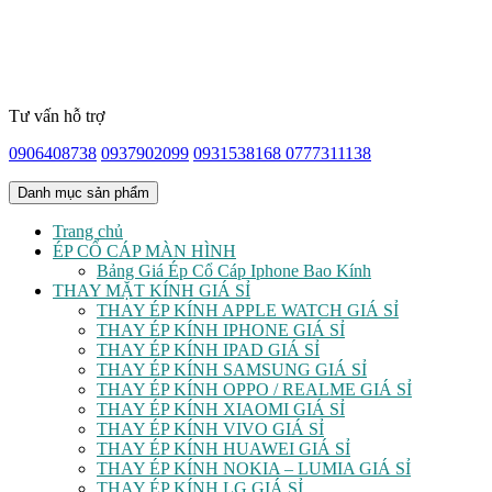
Tư vấn hỗ trợ
0906408738
0937902099
0931538168
0777311138
Danh mục sản phẩm
Trang chủ
ÉP CỔ CÁP MÀN HÌNH
Bảng Giá Ép Cổ Cáp Iphone Bao Kính
THAY MẶT KÍNH GIÁ SỈ
THAY ÉP KÍNH APPLE WATCH GIÁ SỈ
THAY ÉP KÍNH IPHONE GIÁ SỈ
THAY ÉP KÍNH IPAD GIÁ SỈ
THAY ÉP KÍNH SAMSUNG GIÁ SỈ
THAY ÉP KÍNH OPPO / REALME GIÁ SỈ
THAY ÉP KÍNH XIAOMI GIÁ SỈ
THAY ÉP KÍNH VIVO GIÁ SỈ
THAY ÉP KÍNH HUAWEI GIÁ SỈ
THAY ÉP KÍNH NOKIA – LUMIA GIÁ SỈ
THAY ÉP KÍNH LG GIÁ SỈ