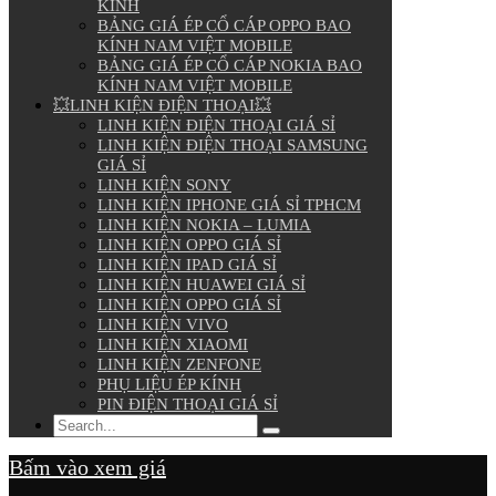
KÍNH
BẢNG GIÁ ÉP CỔ CÁP OPPO BAO
KÍNH NAM VIỆT MOBILE
BẢNG GIÁ ÉP CỔ CÁP NOKIA BAO
KÍNH NAM VIỆT MOBILE
💥LINH KIỆN ĐIỆN THOẠI💥
LINH KIỆN ĐIỆN THOẠI GIÁ SỈ
LINH KIỆN ĐIỆN THOẠI SAMSUNG
GIÁ SỈ
LINH KIỆN SONY
LINH KIỆN IPHONE GIÁ SỈ TPHCM
LINH KIỆN NOKIA – LUMIA
LINH KIỆN OPPO GIÁ SỈ
LINH KIỆN IPAD GIÁ SỈ
LINH KIỆN HUAWEI GIÁ SỈ
LINH KIỆN OPPO GIÁ SỈ
LINH KIỆN VIVO
LINH KIỆN XIAOMI
LINH KIỆN ZENFONE
PHỤ LIỆU ÉP KÍNH
PIN ĐIỆN THOẠI GIÁ SỈ
Bấm vào xem giá