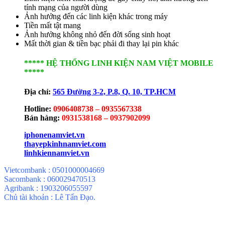
tính mạng của người dùng
Ảnh hưởng đến các linh kiện khác trong máy
Tiền mất tật mang
Ảnh hưởng không nhỏ đến đời sống sinh hoạt
Mất thời gian & tiền bạc phải đi thay lại pin khác
***** HỆ THỐNG LINH KIỆN NAM VIỆT MOBILE
*****
Địa chỉ:
565 Đường 3-2, P.8, Q. 10,
TP.HCM
Hotline:
0906408738 – 0935567338
Bán hàng:
0931538168 – 0937902099
iphonenamviet.vn
thayepkinhnamviet.com
linhkiennamviet.vn
Vietcombank : 0501000004669
Sacombank : 060029470513
Agribank : 1903206055597
Chủ tài khoản : Lê Tấn Đạo.