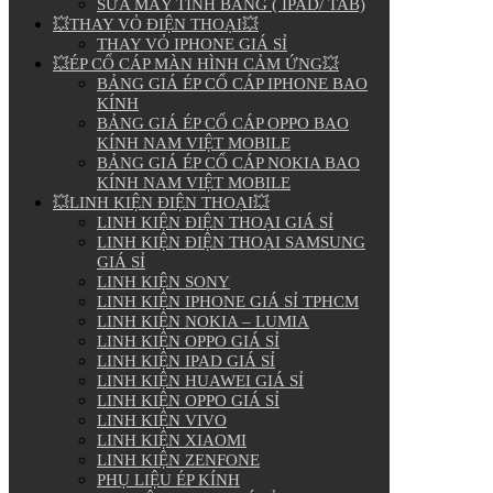
SỬA MÁY TÍNH BẢNG ( IPAD/ TAB)
💥THAY VỎ ĐIỆN THOẠI💥
THAY VỎ IPHONE GIÁ SỈ
💥ÉP CỔ CÁP MÀN HÌNH CẢM ỨNG💥
BẢNG GIÁ ÉP CỔ CÁP IPHONE BAO
KÍNH
BẢNG GIÁ ÉP CỔ CÁP OPPO BAO
KÍNH NAM VIỆT MOBILE
BẢNG GIÁ ÉP CỔ CÁP NOKIA BAO
KÍNH NAM VIỆT MOBILE
💥LINH KIỆN ĐIỆN THOẠI💥
LINH KIỆN ĐIỆN THOẠI GIÁ SỈ
LINH KIỆN ĐIỆN THOẠI SAMSUNG
GIÁ SỈ
LINH KIỆN SONY
LINH KIỆN IPHONE GIÁ SỈ TPHCM
LINH KIỆN NOKIA – LUMIA
LINH KIỆN OPPO GIÁ SỈ
LINH KIỆN IPAD GIÁ SỈ
LINH KIỆN HUAWEI GIÁ SỈ
LINH KIỆN OPPO GIÁ SỈ
LINH KIỆN VIVO
LINH KIỆN XIAOMI
LINH KIỆN ZENFONE
PHỤ LIỆU ÉP KÍNH