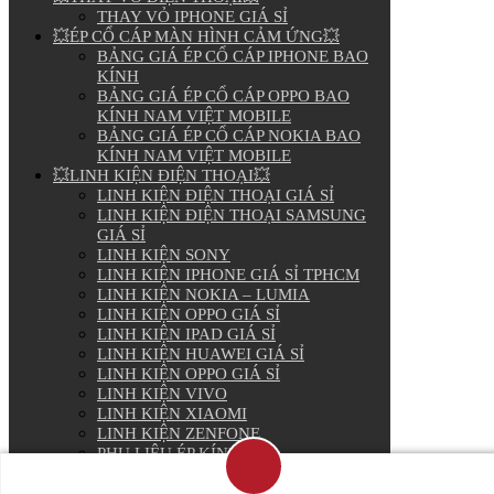
THAY VỎ IPHONE GIÁ SỈ
💥ÉP CỔ CÁP MÀN HÌNH CẢM ỨNG💥
BẢNG GIÁ ÉP CỔ CÁP IPHONE BAO
KÍNH
BẢNG GIÁ ÉP CỔ CÁP OPPO BAO
KÍNH NAM VIỆT MOBILE
BẢNG GIÁ ÉP CỔ CÁP NOKIA BAO
KÍNH NAM VIỆT MOBILE
💥LINH KIỆN ĐIỆN THOẠI💥
LINH KIỆN ĐIỆN THOẠI GIÁ SỈ
LINH KIỆN ĐIỆN THOẠI SAMSUNG
GIÁ SỈ
LINH KIỆN SONY
LINH KIỆN IPHONE GIÁ SỈ TPHCM
LINH KIỆN NOKIA – LUMIA
LINH KIỆN OPPO GIÁ SỈ
LINH KIỆN IPAD GIÁ SỈ
LINH KIỆN HUAWEI GIÁ SỈ
LINH KIỆN OPPO GIÁ SỈ
LINH KIỆN VIVO
LINH KIỆN XIAOMI
LINH KIỆN ZENFONE
PHỤ LIỆU ÉP KÍNH
PIN ĐIỆN THOẠI GIÁ SỈ