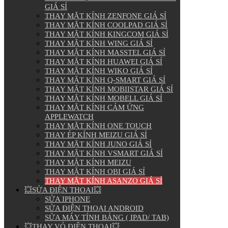
GIÁ SỈ
THAY MẶT KÍNH ZENFONE GIÁ SỈ
THAY MẶT KÍNH COOLPAD GIÁ SỈ
THAY MẶT KÍNH KINGCOM GIÁ SỈ
THAY MẶT KÍNH WING GIÁ SỈ
THAY MẶT KÍNH MASSTEL GIÁ SỈ
THAY MẶT KÍNH HUAWEI GIÁ SỈ
THAY MẶT KÍNH WIKO GIÁ SỈ
THAY MẶT KÍNH Q-SMART GIÁ SỈ
THAY MẶT KÍNH MOBIISTAR GIÁ SỈ
THAY MẶT KÍNH MOBELL GIÁ SỈ
THAY MẶT KÍNH CẢM ỨNG
APPLEWATCH
THAY MẶT KÍNH ONE TOUCH
THAY ÉP KÍNH MEIZU GIÁ SỈ
THAY MẶT KÍNH JUNO GIÁ SỈ
THAY MẶT KÍNH VSMART GIÁ SỈ
THAY MẶT KÍNH MEIZU
THAY MẶT KÍNH OBI GIÁ SỈ
THAY MẶT KÍNH ASANZO GIÁ SỈ
💥SỬA ĐIỆN THOẠI💥
SỬA IPHONE
SỬA ĐIỆN THOẠI ANDROID
SỬA MÁY TÍNH BẢNG ( IPAD/ TAB)
💥THAY VỎ ĐIỆN THOẠI💥