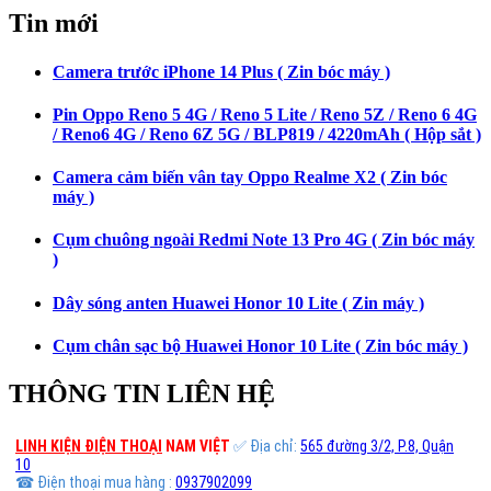
Tin mới
Camera trước iPhone 14 Plus ( Zin bóc máy )
Pin Oppo Reno 5 4G / Reno 5 Lite / Reno 5Z / Reno 6 4G
/ Reno6 4G / Reno 6Z 5G / BLP819 / 4220mAh ( Hộp sắt )
Camera cảm biến vân tay Oppo Realme X2 ( Zin bóc
máy )
Cụm chuông ngoài Redmi Note 13 Pro 4G ( Zin bóc máy
)
Dây sóng anten Huawei Honor 10 Lite ( Zin máy )
Cụm chân sạc bộ Huawei Honor 10 Lite ( Zin bóc máy )
THÔNG TIN LIÊN HỆ
LINH KIỆN ĐIỆN THOẠI
NAM VIỆT
✅ Địa chỉ:
565 đường 3/2, P.8, Quận
10
☎ Điện thoại mua hàng :
0937902099