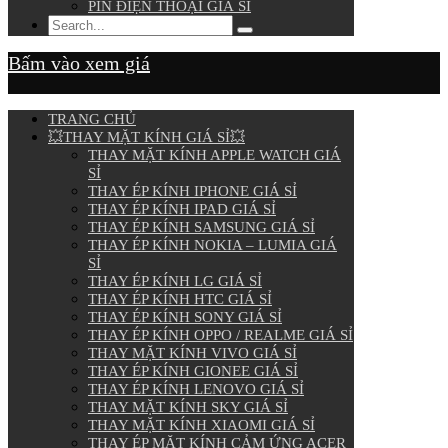
PIN ĐIỆN THOẠI GIÁ SỈ
Bấm vào xem giá
TRANG CHỦ
💥THAY MẶT KÍNH GIÁ SỈ💥
THAY MẶT KÍNH APPLE WATCH GIÁ
SỈ
THAY ÉP KÍNH IPHONE GIÁ SỈ
THAY ÉP KÍNH IPAD GIÁ SỈ
THAY ÉP KÍNH SAMSUNG GIÁ SỈ
THAY ÉP KÍNH NOKIA – LUMIA GIÁ
SỈ
THAY ÉP KÍNH LG GIÁ SỈ
THAY ÉP KÍNH HTC GIÁ SỈ
THAY ÉP KÍNH SONY GIÁ SỈ
THAY ÉP KÍNH OPPO / REALME GIÁ SỈ
THAY MẶT KÍNH VIVO GIÁ SỈ
THAY ÉP KÍNH GIONEE GIÁ SỈ
THAY ÉP KÍNH LENOVO GIÁ SỈ
THAY MẶT KÍNH SKY GIÁ SỈ
THAY MẶT KÍNH XIAOMI GIÁ SỈ
THAY ÉP MẶT KÍNH CẢM ỨNG ACER