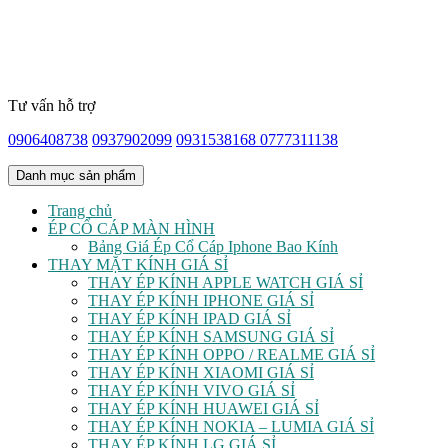
Tư vấn hỗ trợ
0906408738
0937902099
0931538168
0777311138
Danh mục sản phẩm
Trang chủ
ÉP CỔ CÁP MÀN HÌNH
Bảng Giá Ép Cổ Cáp Iphone Bao Kính
THAY MẶT KÍNH GIÁ SỈ
THAY ÉP KÍNH APPLE WATCH GIÁ SỈ
THAY ÉP KÍNH IPHONE GIÁ SỈ
THAY ÉP KÍNH IPAD GIÁ SỈ
THAY ÉP KÍNH SAMSUNG GIÁ SỈ
THAY ÉP KÍNH OPPO / REALME GIÁ SỈ
THAY ÉP KÍNH XIAOMI GIÁ SỈ
THAY ÉP KÍNH VIVO GIÁ SỈ
THAY ÉP KÍNH HUAWEI GIÁ SỈ
THAY ÉP KÍNH NOKIA – LUMIA GIÁ SỈ
THAY ÉP KÍNH LG GIÁ SỈ