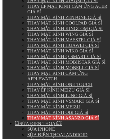
THAY MẶT KÍNH XIAOMI GIÁ SỈ
THAY ÉP MẶT KÍNH CẢM ỨNG ACER
GIÁ SỈ
THAY MẶT KÍNH ZENFONE GIÁ SỈ
THAY MẶT KÍNH COOLPAD GIÁ SỈ
THAY MẶT KÍNH KINGCOM GIÁ SỈ
THAY MẶT KÍNH WING GIÁ SỈ
THAY MẶT KÍNH MASSTEL GIÁ SỈ
THAY MẶT KÍNH HUAWEI GIÁ SỈ
THAY MẶT KÍNH WIKO GIÁ SỈ
THAY MẶT KÍNH Q-SMART GIÁ SỈ
THAY MẶT KÍNH MOBIISTAR GIÁ SỈ
THAY MẶT KÍNH MOBELL GIÁ SỈ
THAY MẶT KÍNH CẢM ỨNG
APPLEWATCH
THAY MẶT KÍNH ONE TOUCH
THAY ÉP KÍNH MEIZU GIÁ SỈ
THAY MẶT KÍNH JUNO GIÁ SỈ
THAY MẶT KÍNH VSMART GIÁ SỈ
THAY MẶT KÍNH MEIZU
THAY MẶT KÍNH OBI GIÁ SỈ
THAY MẶT KÍNH ASANZO GIÁ SỈ
💥SỬA ĐIỆN THOẠI💥
SỬA IPHONE
SỬA ĐIỆN THOẠI ANDROID