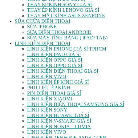
THAY ÉP KÍNH SONY GIÁ SỈ
THAY ÉP KÍNH LENOVO GIÁ SỈ
THAY MẶT KÍNH ASUS ZENFONE
SỬA CHỮA ĐIỆN THOẠI
SỬA IPHONE
SỬA ĐIỆN THOẠI ANDROID
SỬA MÁY TÍNH BẢNG ( iPAD/ TAB)
LINH KIỆN ĐIỆN THOẠI
LINH KIỆN IPHONE GIÁ SỈ TPHCM
LINH KIỆN IPAD GIÁ SỈ
LINH KIỆN OPPO GIÁ SỈ
LINH KIỆN OPPO GIÁ SỈ
LINH KIỆN ĐIỆN THOẠI GIÁ SỈ
LINH KIỆN VIVO
LINH KIỆN ÉP KÍNH GIÁ SỈ
PHỤ LIỆU ÉP KÍNH
PIN ĐIỆN THOẠI GIÁ SỈ
LINH KIỆN XIAOMI
LINH KIỆN ĐIỆN THOẠI SAMSUNG GIÁ SỈ
LINH KIỆN SONY
LINH KIỆN HUAWEI GIÁ SỈ
LINH KIỆN V-SMART GIÁ SỈ
LINH KIỆN NOKIA – LUMIA
LINH KIỆN VIVO
LINH KIỆN ZENFONE-ASUS-ACER