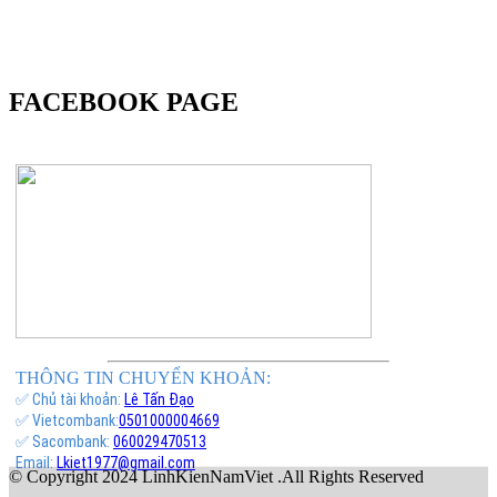
FACEBOOK PAGE
THÔNG TIN CHUYỂN KHOẢN:
✅ Chủ tài khoản:
Lê Tấn Đạo
✅ Vietcombank:
0501000004669
✅ Sacombank:
060029470513
Email:
Lkiet1977@gmail.com
© Copyright 2024 LinhKienNamViet .All Rights Reserved