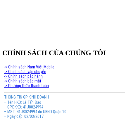
CHÍNH SÁCH CỦA CHÚNG TÔI
-> Chính sách Nam Việt Mobile
-> Chính sách vận chuyển
-> Chính sách bảo hành
-> Chính sách bảo mật
-> Phương thức thanh toán
THÔNG TIN GP KINH DOANH
– Tên HKD: Lê Tấn Đạo
– GPĐKKD: 41J8024994
– MST: 41J8024994 do UBND Quận 10
– Ngày cấp: 02/03/2017