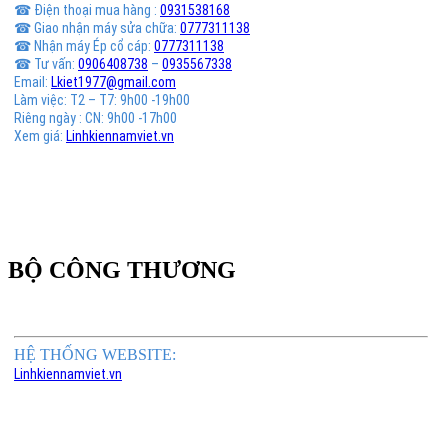
☎ Điện thoại mua hàng :
0931538168
☎ Giao nhận máy sửa chữa:
0777311138
☎ Nhận máy Ép cổ cáp:
0777311138
☎ Tư vấn:
0906408738
–
0935567338
Email:
Lkiet1977@gmail.com
Làm việc: T2 – T7: 9h00 -19h00
Riêng ngày : CN: 9h00 -17h00
Xem giá:
Linhkiennamviet.vn
BỘ CÔNG THƯƠNG
HỆ THỐNG WEBSITE:
Linhkiennamviet.vn
Phân Phối Meso Filler Botox Chính Hãng Giá Sỉ