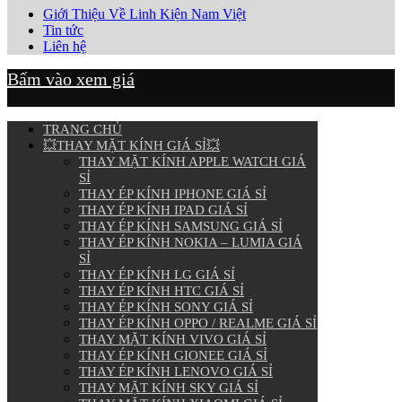
Giới Thiệu Về Linh Kiện Nam Việt
Tin tức
Liên hệ
Bấm vào xem giá
TRANG CHỦ
💥THAY MẶT KÍNH GIÁ SỈ💥
THAY MẶT KÍNH APPLE WATCH GIÁ
SỈ
THAY ÉP KÍNH IPHONE GIÁ SỈ
THAY ÉP KÍNH IPAD GIÁ SỈ
THAY ÉP KÍNH SAMSUNG GIÁ SỈ
THAY ÉP KÍNH NOKIA – LUMIA GIÁ
SỈ
THAY ÉP KÍNH LG GIÁ SỈ
THAY ÉP KÍNH HTC GIÁ SỈ
THAY ÉP KÍNH SONY GIÁ SỈ
THAY ÉP KÍNH OPPO / REALME GIÁ SỈ
THAY MẶT KÍNH VIVO GIÁ SỈ
THAY ÉP KÍNH GIONEE GIÁ SỈ
THAY ÉP KÍNH LENOVO GIÁ SỈ
THAY MẶT KÍNH SKY GIÁ SỈ