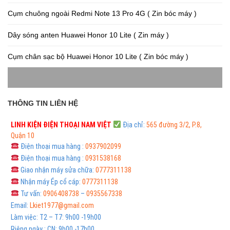
Cụm chuông ngoài Redmi Note 13 Pro 4G ( Zin bóc máy )
Dây sóng anten Huawei Honor 10 Lite ( Zin máy )
Cụm chân sạc bộ Huawei Honor 10 Lite ( Zin bóc máy )
THÔNG TIN LIÊN HỆ
LINH KIỆN ĐIỆN THOẠI
NAM VIỆT
Địa chỉ:
565 đường 3/2, P.8,
Quận 10
Điện thoại mua hàng :
0937902099
Điện thoại mua hàng :
0931538168
Giao nhận máy sửa chữa:
0777311138
Nhận máy Ép cổ cáp:
0777311138
Tư vấn:
0906408738
–
0935567338
Email:
Lkiet1977@gmail.com
Làm việc: T2 – T7: 9h00 -19h00
Riêng ngày : CN: 9h00 -17h00