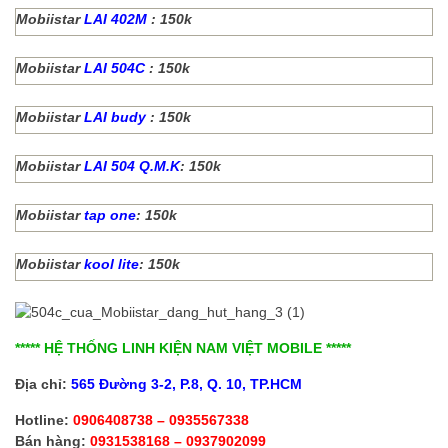
Mobiistar
LAI 402M
: 150k
Mobiistar
LAI 504C
: 150k
Mobiistar
LAI budy
: 150k
Mobiistar
LAI 504 Q.M.K
: 150k
Mobiistar
tap one
: 150k
Mobiistar
kool lite
: 150k
***** HỆ THỐNG LINH KIỆN NAM VIỆT MOBILE *****
Địa chỉ:
565 Đường 3-2, P.8, Q. 10,
TP.HCM
Hotline:
0906408738 – 0935567338
Bán hàng:
0931538168 – 0937902099