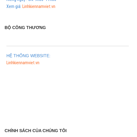
Xem giá:
Linhkiennamviet.vn
BỘ CÔNG THƯƠNG
HỆ THỐNG WEBSITE:
Linhkiennamviet.vn
Phân Phối Meso Filler Botox Chính Hãng Giá Sỉ
CHÍNH SÁCH CỦA CHÚNG TÔI