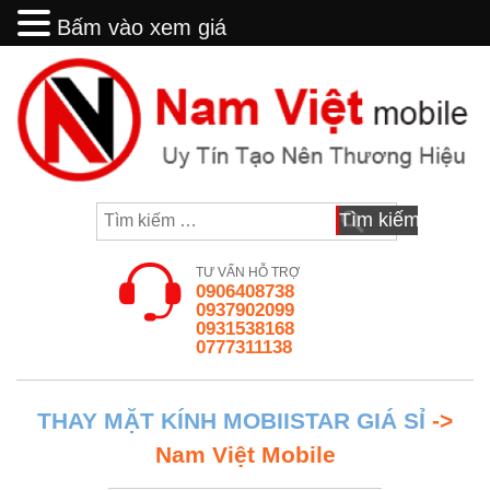
Bấm vào xem giá
Bấm vào xem giá
Skip
to
content
Tìm
kiếm
cho:
TƯ VẤN HỖ TRỢ
0906408738
0937902099
0931538168
0777311138
THAY MẶT KÍNH MOBIISTAR GIÁ SỈ
->
Nam Việt Mobile