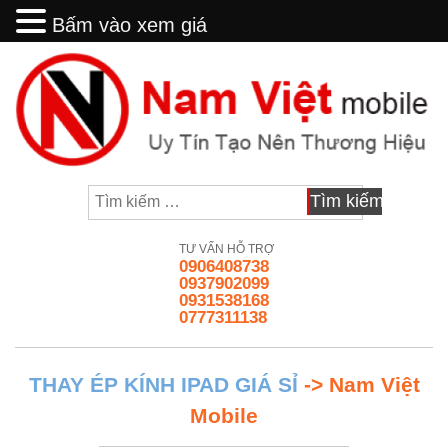
Bấm vào xem giá
Bấm vào xem giá
Skip
to
content
Tìm
kiếm
cho:
TƯ VẤN HỖ TRỢ
0906408738
0937902099
0931538168
0777311138
THAY ÉP KÍNH IPAD GIÁ SỈ
-> Nam Việt
Mobile