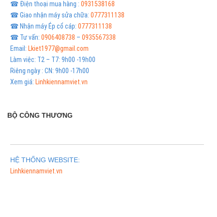
☎ Điện thoại mua hàng :
0931538168
☎ Giao nhận máy sửa chữa:
0777311138
☎ Nhận máy Ép cổ cáp:
0777311138
☎ Tư vấn:
0906408738
–
0935567338
Email:
Lkiet1977@gmail.com
Làm việc: T2 – T7: 9h00 -19h00
Riêng ngày : CN: 9h00 -17h00
Xem giá:
Linhkiennamviet.vn
BỘ CÔNG THƯƠNG
HỆ THỐNG WEBSITE:
Linhkiennamviet.vn
Phân Phối Meso Filler Botox Chính Hãng Giá Sỉ