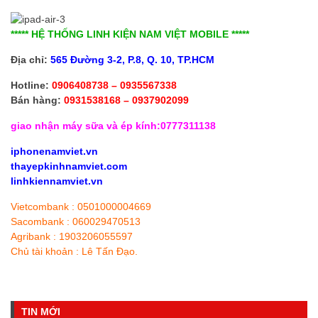
***** HỆ THỐNG LINH KIỆN NAM VIỆT MOBILE *****
Địa chỉ:
565 Đường 3-2, P.8, Q. 10,
TP.HCM
Hotline:
0906408738 – 0935567338
Bán hàng:
0931538168 – 0937902099
giao nhận máy sữa và ép kính:0777311138
iphonenamviet.vn
thayepkinhnamviet.com
linhkiennamviet.vn
Vietcombank : 0501000004669
Sacombank : 060029470513
Agribank : 1903206055597
Chủ tài khoản : Lê Tấn Đạo.
TIN MỚI