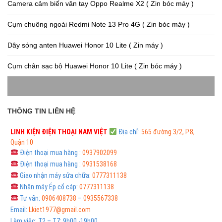
Camera cảm biến vân tay Oppo Realme X2 ( Zin bóc máy )
Cụm chuông ngoài Redmi Note 13 Pro 4G ( Zin bóc máy )
Dây sóng anten Huawei Honor 10 Lite ( Zin máy )
Cụm chân sạc bộ Huawei Honor 10 Lite ( Zin bóc máy )
THÔNG TIN LIÊN HỆ
LINH KIỆN ĐIỆN THOẠI
NAM VIỆT
Địa chỉ:
565 đường 3/2, P.8,
Quận 10
Điện thoại mua hàng :
0937902099
Điện thoại mua hàng :
0931538168
Giao nhận máy sửa chữa:
0777311138
Nhận máy Ép cổ cáp:
0777311138
Tư vấn:
0906408738
–
0935567338
Email:
Lkiet1977@gmail.com
Làm việc: T2 – T7: 9h00 -19h00