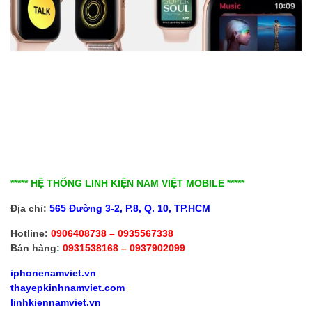
***** HỆ THỐNG LINH KIỆN NAM VIỆT MOBILE *****
Địa chỉ:
565 Đường 3-2, P.8, Q. 10,
TP.HCM
Hotline:
0906408738 – 0935567338
Bán hàng:
0931538168 – 0937902099
iphonenamviet.vn
thayepkinhnamviet.com
linhkiennamviet.vn