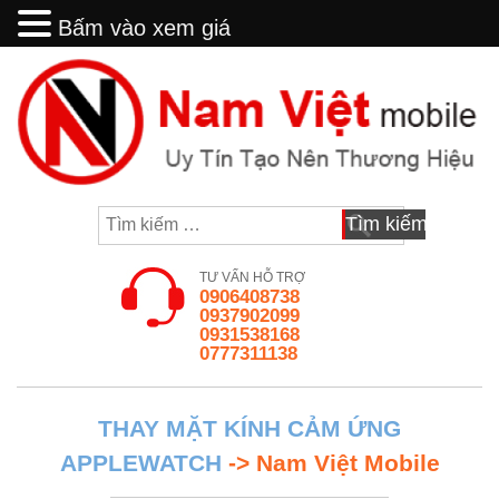
Bấm vào xem giá
Bấm vào xem giá
Skip
to
content
Tìm
kiếm
cho:
TƯ VẤN HỖ TRỢ
0906408738
0937902099
0931538168
0777311138
THAY MẶT KÍNH CẢM ỨNG
APPLEWATCH
-> Nam Việt Mobile