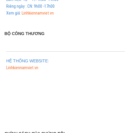
Riêng ngày : CN: 9h00 -17h00
Xem giá:
Linhkiennamviet.vn
BỘ CÔNG THƯƠNG
HỆ THỐNG WEBSITE:
Linhkiennamviet.vn
Phân Phối Meso Filler Botox Chính Hãng Giá Sỉ