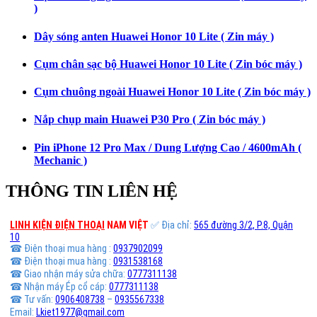
)
Dây sóng anten Huawei Honor 10 Lite ( Zin máy )
Cụm chân sạc bộ Huawei Honor 10 Lite ( Zin bóc máy )
Cụm chuông ngoài Huawei Honor 10 Lite ( Zin bóc máy )
Nắp chụp main Huawei P30 Pro ( Zin bóc máy )
Pin iPhone 12 Pro Max / Dung Lượng Cao / 4600mAh (
Mechanic )
THÔNG TIN LIÊN HỆ
LINH KIỆN ĐIỆN THOẠI
NAM VIỆT
✅ Địa chỉ:
565 đường 3/2, P.8, Quận
10
☎ Điện thoại mua hàng :
0937902099
☎ Điện thoại mua hàng :
0931538168
☎ Giao nhận máy sửa chữa:
0777311138
☎ Nhận máy Ép cổ cáp:
0777311138
☎ Tư vấn:
0906408738
–
0935567338
Email:
Lkiet1977@gmail.com