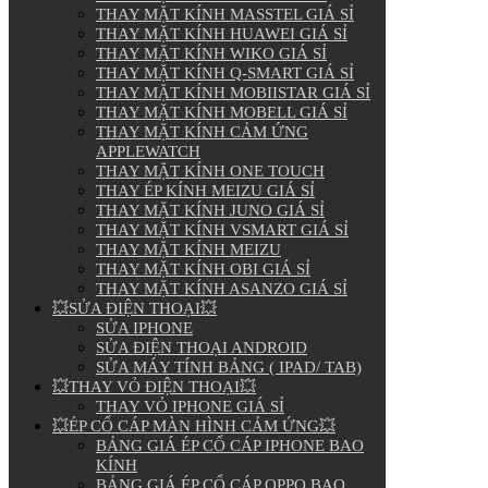
THAY MẶT KÍNH MASSTEL GIÁ SỈ
THAY MẶT KÍNH HUAWEI GIÁ SỈ
THAY MẶT KÍNH WIKO GIÁ SỈ
THAY MẶT KÍNH Q-SMART GIÁ SỈ
THAY MẶT KÍNH MOBIISTAR GIÁ SỈ
THAY MẶT KÍNH MOBELL GIÁ SỈ
THAY MẶT KÍNH CẢM ỨNG
APPLEWATCH
THAY MẶT KÍNH ONE TOUCH
THAY ÉP KÍNH MEIZU GIÁ SỈ
THAY MẶT KÍNH JUNO GIÁ SỈ
THAY MẶT KÍNH VSMART GIÁ SỈ
THAY MẶT KÍNH MEIZU
THAY MẶT KÍNH OBI GIÁ SỈ
THAY MẶT KÍNH ASANZO GIÁ SỈ
💥SỬA ĐIỆN THOẠI💥
SỬA IPHONE
SỬA ĐIỆN THOẠI ANDROID
SỬA MÁY TÍNH BẢNG ( IPAD/ TAB)
💥THAY VỎ ĐIỆN THOẠI💥
THAY VỎ IPHONE GIÁ SỈ
💥ÉP CỔ CÁP MÀN HÌNH CẢM ỨNG💥
BẢNG GIÁ ÉP CỔ CÁP IPHONE BAO
KÍNH
BẢNG GIÁ ÉP CỔ CÁP OPPO BAO