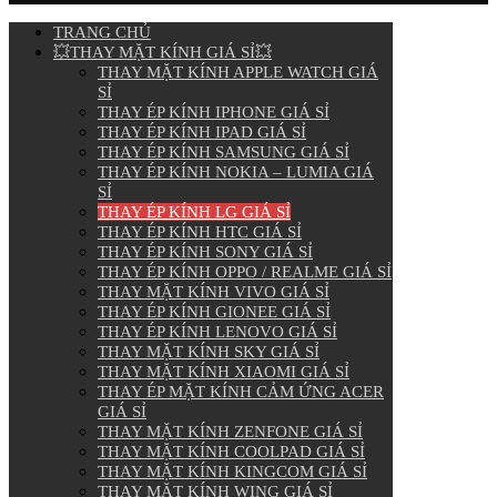
TRANG CHỦ
💥THAY MẶT KÍNH GIÁ SỈ💥
THAY MẶT KÍNH APPLE WATCH GIÁ
SỈ
THAY ÉP KÍNH IPHONE GIÁ SỈ
THAY ÉP KÍNH IPAD GIÁ SỈ
THAY ÉP KÍNH SAMSUNG GIÁ SỈ
THAY ÉP KÍNH NOKIA – LUMIA GIÁ
SỈ
THAY ÉP KÍNH LG GIÁ SỈ
THAY ÉP KÍNH HTC GIÁ SỈ
THAY ÉP KÍNH SONY GIÁ SỈ
THAY ÉP KÍNH OPPO / REALME GIÁ SỈ
THAY MẶT KÍNH VIVO GIÁ SỈ
THAY ÉP KÍNH GIONEE GIÁ SỈ
THAY ÉP KÍNH LENOVO GIÁ SỈ
THAY MẶT KÍNH SKY GIÁ SỈ
THAY MẶT KÍNH XIAOMI GIÁ SỈ
THAY ÉP MẶT KÍNH CẢM ỨNG ACER
GIÁ SỈ
THAY MẶT KÍNH ZENFONE GIÁ SỈ
THAY MẶT KÍNH COOLPAD GIÁ SỈ
THAY MẶT KÍNH KINGCOM GIÁ SỈ
THAY MẶT KÍNH WING GIÁ SỈ