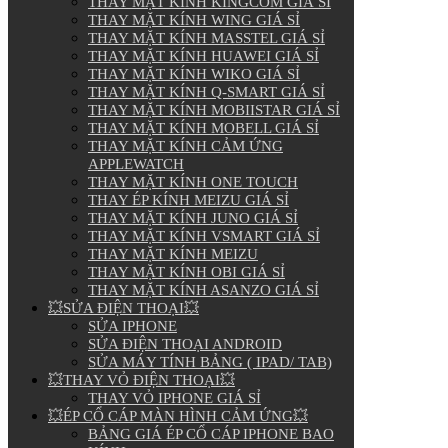
THAY MẶT KÍNH KINGCOM GIÁ SỈ
THAY MẶT KÍNH WING GIÁ SỈ
THAY MẶT KÍNH MASSTEL GIÁ SỈ
THAY MẶT KÍNH HUAWEI GIÁ SỈ
THAY MẶT KÍNH WIKO GIÁ SỈ
THAY MẶT KÍNH Q-SMART GIÁ SỈ
THAY MẶT KÍNH MOBIISTAR GIÁ SỈ
THAY MẶT KÍNH MOBELL GIÁ SỈ
THAY MẶT KÍNH CẢM ỨNG
APPLEWATCH
THAY MẶT KÍNH ONE TOUCH
THAY ÉP KÍNH MEIZU GIÁ SỈ
THAY MẶT KÍNH JUNO GIÁ SỈ
THAY MẶT KÍNH VSMART GIÁ SỈ
THAY MẶT KÍNH MEIZU
THAY MẶT KÍNH OBI GIÁ SỈ
THAY MẶT KÍNH ASANZO GIÁ SỈ
💥SỬA ĐIỆN THOẠI💥
SỬA IPHONE
SỬA ĐIỆN THOẠI ANDROID
SỬA MÁY TÍNH BẢNG ( IPAD/ TAB)
💥THAY VỎ ĐIỆN THOẠI💥
THAY VỎ IPHONE GIÁ SỈ
💥ÉP CỔ CÁP MÀN HÌNH CẢM ỨNG💥
BẢNG GIÁ ÉP CỔ CÁP IPHONE BAO