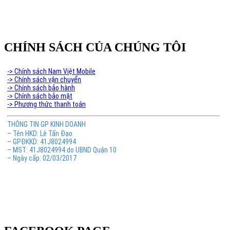
CHÍNH SÁCH CỦA CHÚNG TÔI
-> Chính sách Nam Việt Mobile
-> Chính sách vận chuyển
-> Chính sách bảo hành
-> Chính sách bảo mật
-> Phương thức thanh toán
THÔNG TIN GP KINH DOANH
– Tên HKD: Lê Tấn Đạo
– GPĐKKD: 41J8024994
– MST: 41J8024994 do UBND Quận 10
– Ngày cấp: 02/03/2017