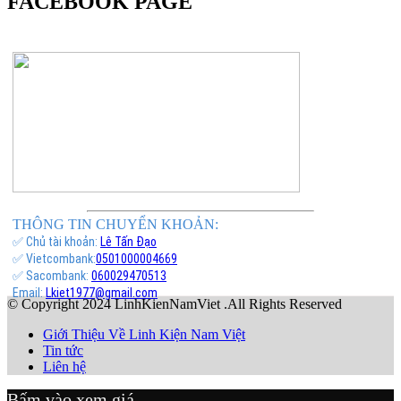
FACEBOOK PAGE
THÔNG TIN CHUYỂN KHOẢN:
✅ Chủ tài khoản:
Lê Tấn Đạo
✅ Vietcombank:
0501000004669
✅ Sacombank:
060029470513
Email:
Lkiet1977@gmail.com
© Copyright 2024 LinhKienNamViet .All Rights Reserved
Giới Thiệu Về Linh Kiện Nam Việt
Tin tức
Liên hệ
Bấm vào xem giá