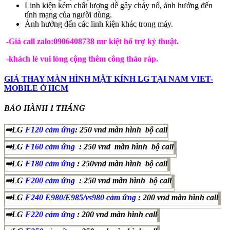
Linh kiện kém chất lượng dễ gây cháy nổ, ảnh hưởng đến
tính mạng của người dùng.
Ảnh hưởng đến các linh kiện khác trong máy.
-Giá call zalo:0906408738 mr kiệt hổ trợ kỷ thuật.
-khách lẻ vui lòng cộng thêm công tháo ráp.
GIÁ THAY MÀN HÌNH MẶT KÍNH LG TẠI NAM VIET-
MOBILE Ở HCM
BẢO HÀNH 1 THÁNG
➡LG
F120 cảm ứng
: 250 vnd màn hình bộ call
➡LG
F160 cảm ứng
: 250 vnd màn hình bộ call
➡LG
F180 cảm ứng
: 250vnd màn hình bộ call
➡LG
F200 cảm ứng
: 250 vnd màn hình bộ call
➡LG
F240 E980/E985/vs980 cảm ứng
: 200 vnd màn hình call
➡LG
F220 cảm ứng
: 200 vnd màn hình call