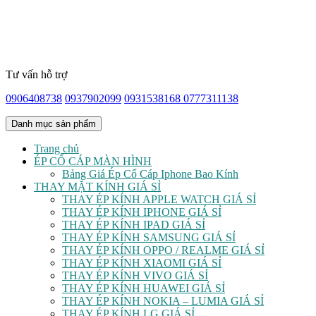
Tư vấn hỗ trợ
0906408738
0937902099
0931538168
0777311138
Danh mục sản phẩm
Trang chủ
ÉP CỔ CÁP MÀN HÌNH
Bảng Giá Ép Cổ Cáp Iphone Bao Kính
THAY MẶT KÍNH GIÁ SỈ
THAY ÉP KÍNH APPLE WATCH GIÁ SỈ
THAY ÉP KÍNH IPHONE GIÁ SỈ
THAY ÉP KÍNH IPAD GIÁ SỈ
THAY ÉP KÍNH SAMSUNG GIÁ SỈ
THAY ÉP KÍNH OPPO / REALME GIÁ SỈ
THAY ÉP KÍNH XIAOMI GIÁ SỈ
THAY ÉP KÍNH VIVO GIÁ SỈ
THAY ÉP KÍNH HUAWEI GIÁ SỈ
THAY ÉP KÍNH NOKIA – LUMIA GIÁ SỈ
THAY ÉP KÍNH LG GIÁ SỈ