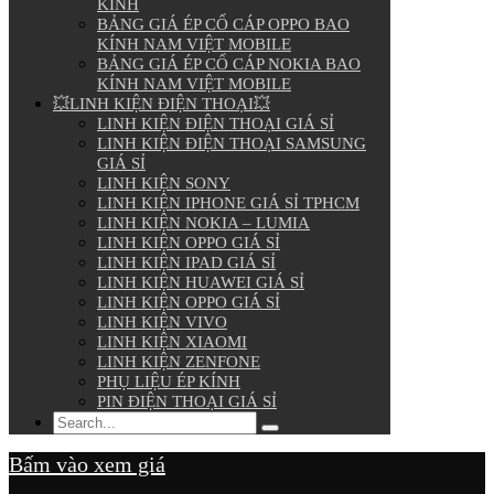
KÍNH
BẢNG GIÁ ÉP CỔ CÁP OPPO BAO
KÍNH NAM VIỆT MOBILE
BẢNG GIÁ ÉP CỔ CÁP NOKIA BAO
KÍNH NAM VIỆT MOBILE
💥LINH KIỆN ĐIỆN THOẠI💥
LINH KIỆN ĐIỆN THOẠI GIÁ SỈ
LINH KIỆN ĐIỆN THOẠI SAMSUNG
GIÁ SỈ
LINH KIỆN SONY
LINH KIỆN IPHONE GIÁ SỈ TPHCM
LINH KIỆN NOKIA – LUMIA
LINH KIỆN OPPO GIÁ SỈ
LINH KIỆN IPAD GIÁ SỈ
LINH KIỆN HUAWEI GIÁ SỈ
LINH KIỆN OPPO GIÁ SỈ
LINH KIỆN VIVO
LINH KIỆN XIAOMI
LINH KIỆN ZENFONE
PHỤ LIỆU ÉP KÍNH
PIN ĐIỆN THOẠI GIÁ SỈ
Bấm vào xem giá