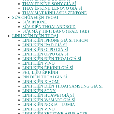
THAY ÉP KÍNH SONY GIÁ SỈ
THAY ÉP KÍNH LENOVO GIÁ SỈ
THAY MẶT KÍNH ASUS ZENFONE
SỬA CHỮA ĐIỆN THOẠI
SỬA IPHONE
SỬA ĐIỆN THOẠI ANDROID
SỬA MÁY TÍNH BẢNG ( iPAD/ TAB)
LINH KIỆN ĐIỆN THOẠI
LINH KIỆN IPHONE GIÁ SỈ TPHCM
LINH KIỆN IPAD GIÁ SỈ
LINH KIỆN OPPO GIÁ SỈ
LINH KIỆN OPPO GIÁ SỈ
LINH KIỆN ĐIỆN THOẠI GIÁ SỈ
LINH KIỆN VIVO
LINH KIỆN ÉP KÍNH GIÁ SỈ
PHỤ LIỆU ÉP KÍNH
PIN ĐIỆN THOẠI GIÁ SỈ
LINH KIỆN XIAOMI
LINH KIỆN ĐIỆN THOẠI SAMSUNG GIÁ SỈ
LINH KIỆN SONY
LINH KIỆN HUAWEI GIÁ SỈ
LINH KIỆN V-SMART GIÁ SỈ
LINH KIỆN NOKIA – LUMIA
LINH KIỆN VIVO
LINH KIỆN ZENFONE-ASUS-ACER