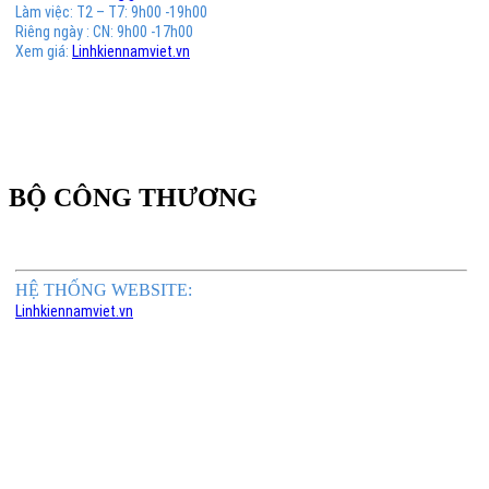
Làm việc: T2 – T7: 9h00 -19h00
Riêng ngày : CN: 9h00 -17h00
Xem giá:
Linhkiennamviet.vn
BỘ CÔNG THƯƠNG
HỆ THỐNG WEBSITE:
Linhkiennamviet.vn
Phân Phối Meso Filler Botox Chính Hãng Giá Sỉ