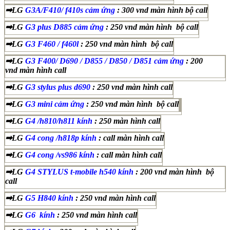
➡LG
G3A/F410/ f410s cảm ứng
: 300 vnd màn hình bộ call
➡LG
G3 plus D885 cảm ứng
: 250 vnd màn hình bộ call
➡LG
G3 F460 / f460l
: 250 vnd màn hình bộ call
➡LG
G3 F400/ D690 / D855 / D850 / D851 cảm ứng
: 200
vnd màn hình call
➡LG
G3 stylus plus d690
: 250 vnd màn hình call
➡LG
G3 mini cảm ứng
: 250 vnd màn hình bộ call
➡LG
G4 /h810/h811 kính
: 250 màn hình call
➡LG
G4 cong /h818p kính
: call màn hình call
➡LG
G4 cong /vs986 kính
: call màn hình call
➡LG
G4 STYLUS t-mobile h540 kính
: 200 vnd màn hình bộ
call
➡LG
G5 H840 kính
: 250 vnd màn hình call
➡LG
G6 kính
: 250 vnd màn hình call