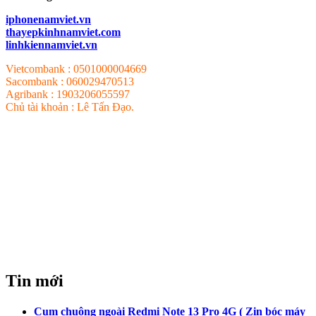
iphonenamviet.vn
thayepkinhnamviet.com
linhkiennamviet.vn
Vietcombank : 0501000004669
Sacombank : 060029470513
Agribank : 1903206055597
Chủ tài khoản : Lê Tấn Đạo.
Tin mới
Cụm chuông ngoài Redmi Note 13 Pro 4G ( Zin bóc máy