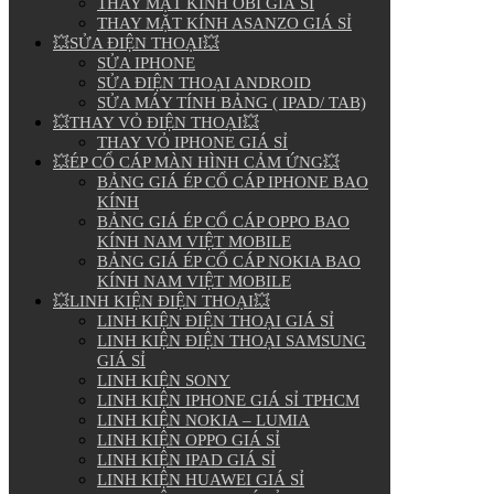
THAY MẶT KÍNH OBI GIÁ SỈ
THAY MẶT KÍNH ASANZO GIÁ SỈ
💥SỬA ĐIỆN THOẠI💥
SỬA IPHONE
SỬA ĐIỆN THOẠI ANDROID
SỬA MÁY TÍNH BẢNG ( IPAD/ TAB)
💥THAY VỎ ĐIỆN THOẠI💥
THAY VỎ IPHONE GIÁ SỈ
💥ÉP CỔ CÁP MÀN HÌNH CẢM ỨNG💥
BẢNG GIÁ ÉP CỔ CÁP IPHONE BAO
KÍNH
BẢNG GIÁ ÉP CỔ CÁP OPPO BAO
KÍNH NAM VIỆT MOBILE
BẢNG GIÁ ÉP CỔ CÁP NOKIA BAO
KÍNH NAM VIỆT MOBILE
💥LINH KIỆN ĐIỆN THOẠI💥
LINH KIỆN ĐIỆN THOẠI GIÁ SỈ
LINH KIỆN ĐIỆN THOẠI SAMSUNG
GIÁ SỈ
LINH KIỆN SONY
LINH KIỆN IPHONE GIÁ SỈ TPHCM
LINH KIỆN NOKIA – LUMIA
LINH KIỆN OPPO GIÁ SỈ
LINH KIỆN IPAD GIÁ SỈ
LINH KIỆN HUAWEI GIÁ SỈ