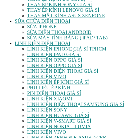
THAY ÉP KÍNH SONY GIÁ SỈ
THAY ÉP KÍNH LENOVO GIÁ SỈ
THAY MẶT KÍNH ASUS ZENFONE
SỬA CHỮA ĐIỆN THOẠI
SỬA IPHONE
SỬA ĐIỆN THOẠI ANDROID
SỬA MÁY TÍNH BẢNG ( iPAD/ TAB)
LINH KIỆN ĐIỆN THOẠI
LINH KIỆN IPHONE GIÁ SỈ TPHCM
LINH KIỆN IPAD GIÁ SỈ
LINH KIỆN OPPO GIÁ SỈ
LINH KIỆN OPPO GIÁ SỈ
LINH KIỆN ĐIỆN THOẠI GIÁ SỈ
LINH KIỆN VIVO
LINH KIỆN ÉP KÍNH GIÁ SỈ
PHỤ LIỆU ÉP KÍNH
PIN ĐIỆN THOẠI GIÁ SỈ
LINH KIỆN XIAOMI
LINH KIỆN ĐIỆN THOẠI SAMSUNG GIÁ SỈ
LINH KIỆN SONY
LINH KIỆN HUAWEI GIÁ SỈ
LINH KIỆN V-SMART GIÁ SỈ
LINH KIỆN NOKIA – LUMIA
LINH KIỆN VIVO
LINH KIỆN ZENFONE-ASUS-ACER