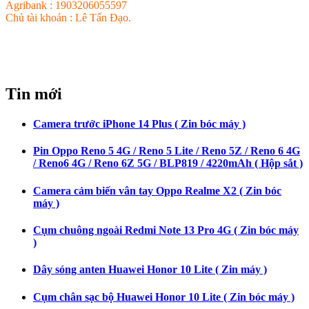
Agribank : 1903206055597
Chủ tài khoản : Lê Tấn Đạo.
Tin mới
Camera trước iPhone 14 Plus ( Zin bóc máy )
Pin Oppo Reno 5 4G / Reno 5 Lite / Reno 5Z / Reno 6 4G
/ Reno6 4G / Reno 6Z 5G / BLP819 / 4220mAh ( Hộp sắt )
Camera cảm biến vân tay Oppo Realme X2 ( Zin bóc
máy )
Cụm chuông ngoài Redmi Note 13 Pro 4G ( Zin bóc máy
)
Dây sóng anten Huawei Honor 10 Lite ( Zin máy )
Cụm chân sạc bộ Huawei Honor 10 Lite ( Zin bóc máy )