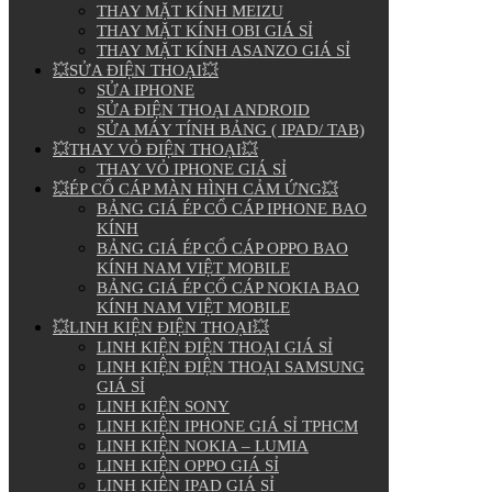
THAY MẶT KÍNH MEIZU
THAY MẶT KÍNH OBI GIÁ SỈ
THAY MẶT KÍNH ASANZO GIÁ SỈ
💥SỬA ĐIỆN THOẠI💥
SỬA IPHONE
SỬA ĐIỆN THOẠI ANDROID
SỬA MÁY TÍNH BẢNG ( IPAD/ TAB)
💥THAY VỎ ĐIỆN THOẠI💥
THAY VỎ IPHONE GIÁ SỈ
💥ÉP CỔ CÁP MÀN HÌNH CẢM ỨNG💥
BẢNG GIÁ ÉP CỔ CÁP IPHONE BAO
KÍNH
BẢNG GIÁ ÉP CỔ CÁP OPPO BAO
KÍNH NAM VIỆT MOBILE
BẢNG GIÁ ÉP CỔ CÁP NOKIA BAO
KÍNH NAM VIỆT MOBILE
💥LINH KIỆN ĐIỆN THOẠI💥
LINH KIỆN ĐIỆN THOẠI GIÁ SỈ
LINH KIỆN ĐIỆN THOẠI SAMSUNG
GIÁ SỈ
LINH KIỆN SONY
LINH KIỆN IPHONE GIÁ SỈ TPHCM
LINH KIỆN NOKIA – LUMIA
LINH KIỆN OPPO GIÁ SỈ
LINH KIỆN IPAD GIÁ SỈ