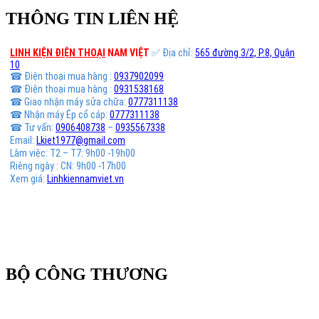
THÔNG TIN LIÊN HỆ
LINH KIỆN ĐIỆN THOẠI
NAM VIỆT
✅ Địa chỉ:
565 đường 3/2, P.8, Quận
10
☎ Điện thoại mua hàng :
0937902099
☎ Điện thoại mua hàng :
0931538168
☎ Giao nhận máy sửa chữa:
0777311138
☎ Nhận máy Ép cổ cáp:
0777311138
☎ Tư vấn:
0906408738
–
0935567338
Email:
Lkiet1977@gmail.com
Làm việc: T2 – T7: 9h00 -19h00
Riêng ngày : CN: 9h00 -17h00
Xem giá:
Linhkiennamviet.vn
BỘ CÔNG THƯƠNG