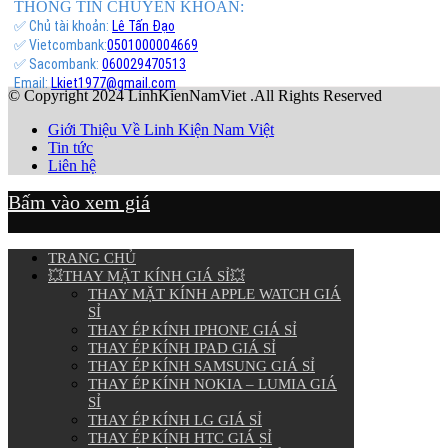
THÔNG TIN CHUYỂN KHOẢN:
✅ Chủ tài khoản:
Lê Tấn Đạo
✅ Vietcombank:
0501000004669
✅ Sacombank:
060029470513
Email:
Lkiet1977@gmail.com
© Copyright 2024 LinhKienNamViet .All Rights Reserved
Giới Thiệu Về Linh Kiện Nam Việt
Tin tức
Liên hệ
Bấm vào xem giá
TRANG CHỦ
💥THAY MẶT KÍNH GIÁ SỈ💥
THAY MẶT KÍNH APPLE WATCH GIÁ
SỈ
THAY ÉP KÍNH IPHONE GIÁ SỈ
THAY ÉP KÍNH IPAD GIÁ SỈ
THAY ÉP KÍNH SAMSUNG GIÁ SỈ
THAY ÉP KÍNH NOKIA – LUMIA GIÁ
SỈ
THAY ÉP KÍNH LG GIÁ SỈ
THAY ÉP KÍNH HTC GIÁ SỈ