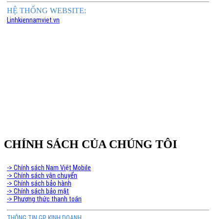
HỆ THỐNG WEBSITE:
Linhkiennamviet.vn
Phân Phối Meso Filler Botox Chính Hãng Giá Sỉ
CHÍNH SÁCH CỦA CHÚNG TÔI
-> Chính sách Nam Việt Mobile
-> Chính sách vận chuyển
-> Chính sách bảo hành
-> Chính sách bảo mật
-> Phương thức thanh toán
THÔNG TIN GP KINH DOANH