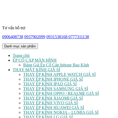
Tư vấn hỗ trợ
0906408738
0937902099
0931538168
0777311138
Danh mục sản phẩm
Trang chủ
ÉP CỔ CÁP MÀN HÌNH
Bảng Giá Ép Cổ Cáp Iphone Bao Kính
THAY MẶT KÍNH GIÁ SỈ
THAY ÉP KÍNH APPLE WATCH GIÁ SỈ
THAY ÉP KÍNH IPHONE GIÁ SỈ
THAY ÉP KÍNH IPAD GIÁ SỈ
THAY ÉP KÍNH SAMSUNG GIÁ SỈ
THAY ÉP KÍNH OPPO / REALME GIÁ SỈ
THAY ÉP KÍNH XIAOMI GIÁ SỈ
THAY ÉP KÍNH VIVO GIÁ SỈ
THAY ÉP KÍNH HUAWEI GIÁ SỈ
THAY ÉP KÍNH NOKIA – LUMIA GIÁ SỈ
THAY ÉP KÍNH LG GIÁ SỈ