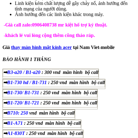
Linh kiện kém chất lượng dễ gây cháy nổ, ảnh hưởng đến
tính mạng của người dùng.
Ảnh hưởng đến các linh kiện khác trong máy.
-Giá call zalo:0906408738 mr kiệt hổ trợ kỷ thuật.
-khách lẻ vui lòng cộng thêm công tháo ráp.
Giá
thay màn hình mặt kính acer
tại Nam Viet-mobile
BẢO HÀNH 1 THÁNG
➡
B3-a20 / B1-a20
: 300 vnd màn hình bộ call
➡
B1-730 hd / B1-731
: 250 vnd màn hình bộ call
➡
B1-730/ B1-731
: 250 vnd màn hình bộ call
➡
B1-720/ B1-721
: 250 vnd màn hình bộ call
➡
B710: 250
vnd màn hình bộ call
➡
B1-A71
: 250 vnd màn hình bộ call
➡
A1-830T
: 250 vnd màn hình bộ call