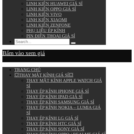
LINH KIỆN HUAWEI GIÁ SỈ
LINH KIỆN OPPO GIÁ SỈ
LINH KIỆN VIVO
LINH KIỆN XIAOMI
LINH KIỆN ZENFONE
PHỤ LIỆU ÉP KÍNH
PIN ĐIỆN THOẠI GIÁ SỈ
Bấm vào xem giá
TRANG CHỦ
💥THAY MẶT KÍNH GIÁ SỈ💥
THAY MẶT KÍNH APPLE WATCH GIÁ
SỈ
THAY ÉP KÍNH IPHONE GIÁ SỈ
THAY ÉP KÍNH IPAD GIÁ SỈ
THAY ÉP KÍNH SAMSUNG GIÁ SỈ
THAY ÉP KÍNH NOKIA – LUMIA GIÁ
SỈ
THAY ÉP KÍNH LG GIÁ SỈ
THAY ÉP KÍNH HTC GIÁ SỈ
THAY ÉP KÍNH SONY GIÁ SỈ