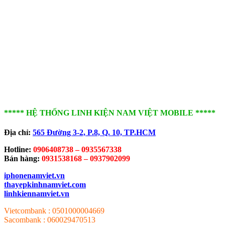
***** HỆ THỐNG LINH KIỆN NAM VIỆT MOBILE *****
Địa chỉ:
565 Đường 3-2, P.8, Q. 10,
TP.HCM
Hotline:
0906408738 – 0935567338
Bán hàng:
0931538168 – 0937902099
iphonenamviet.vn
thayepkinhnamviet.com
linhkiennamviet.vn
Vietcombank : 0501000004669
Sacombank : 060029470513