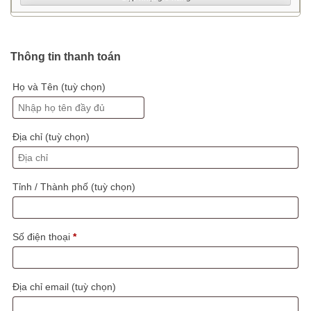
HE346
/
He347
3700mAh
Thông tin thanh toán
(
Zin
Họ và Tên
(tuỳ chọn)
đại
bàng
)
Địa chỉ
(tuỳ chọn)
số
lượng
Tỉnh / Thành phố
(tuỳ chọn)
Số điện thoại
*
Địa chỉ email
(tuỳ chọn)