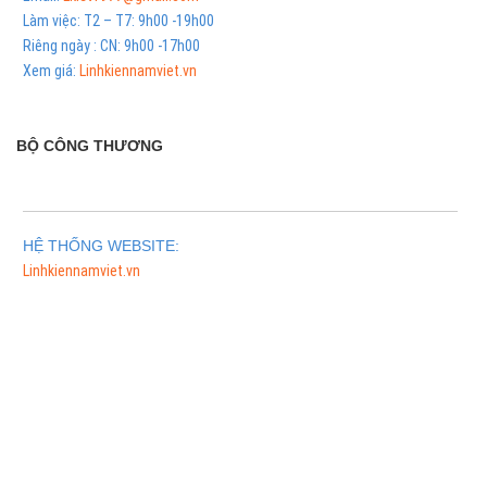
Làm việc: T2 – T7: 9h00 -19h00
Riêng ngày : CN: 9h00 -17h00
Xem giá:
Linhkiennamviet.vn
BỘ CÔNG THƯƠNG
HỆ THỐNG WEBSITE:
Linhkiennamviet.vn
Phân Phối Meso Filler Botox Chính Hãng Giá Sỉ