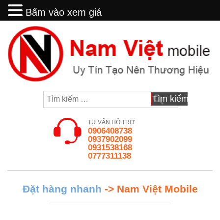
Bấm vào xem giá
Bấm vào xem giá
Skip
to
content
Tìm
kiếm
cho:
TƯ VẤN HỖ TRỢ
0906408738
0937902099
0931538168
0777311138
Đặt hàng nhanh
-> Nam Việt Mobile