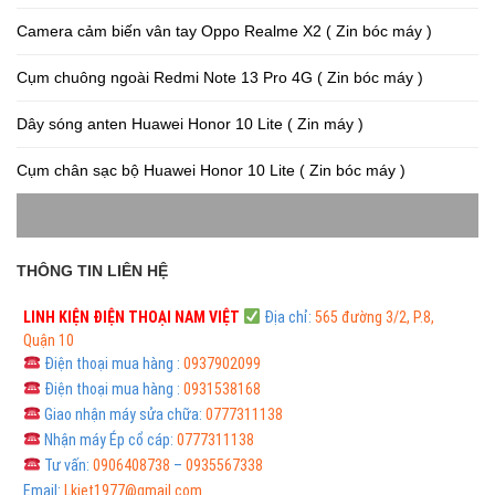
Camera cảm biến vân tay Oppo Realme X2 ( Zin bóc máy )
Cụm chuông ngoài Redmi Note 13 Pro 4G ( Zin bóc máy )
Dây sóng anten Huawei Honor 10 Lite ( Zin máy )
Cụm chân sạc bộ Huawei Honor 10 Lite ( Zin bóc máy )
THÔNG TIN LIÊN HỆ
LINH KIỆN ĐIỆN THOẠI
NAM VIỆT
Địa chỉ:
565 đường 3/2, P.8,
Quận 10
Điện thoại mua hàng :
0937902099
Điện thoại mua hàng :
0931538168
Giao nhận máy sửa chữa:
0777311138
Nhận máy Ép cổ cáp:
0777311138
Tư vấn:
0906408738
–
0935567338
Email:
Lkiet1977@gmail.com