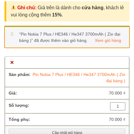
Ghi chú:
Giá trên là dành cho
cửa hàng
, khách lẻ
vui lòng cộng thêm
15%
.
“Pin Nokia 7 Plus / HE346 / He347 3700mAh ( Zin đại
bàng )” đã được thêm vào giỏ hàng.
Xem giỏ hàng
×
Pin Nokia 7 Plus / HE346 / He347 3700mAh ( Zin
đại bàng )
70.000
₫
Pin
Nokia
7
70.000
₫
Plus
/
Cập nhật giỏ hàng