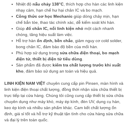
Nhiệt độ
nấu chảy 138°C
, thích hợp cho hàn các linh kiện
nhạy cảm, hạn chế hư hại chân IC và bo mạch.
Công thức cơ học Mechanic
giúp dòng chảy mịn, hạn
chế bắn tóe, thao tác chính xác, dễ kiểm soát khi hàn.
Giúp
đổ chân IC, nối linh kiện nhỏ
một cách nhanh
chóng, tăng hiệu suất làm việc.
Hỗ trợ hàn
ổn định, bền chắc
, giảm nguy cơ cold solder,
bong chân IC, đảm bảo độ bền của mối hàn.
Phù hợp sử dụng trong
sửa chữa điện thoại, bo mạch
điện tử, thiết bị điện tử tiêu dùng
.
Sản phẩm đã được
kiểm tra chất lượng trước khi xuất
kho
, đảm bảo sử dụng an toàn và hiệu quả.
LINH KIỆN NAM VIỆT
chuyên cung cấp pin Pinsen, màn hình và
linh kiện điện thoại chất lượng, đồng thời nhận sửa chữa thiết bị
trực tiếp tại cửa hàng. Chúng tôi cũng cung cấp thiết bị sửa chữa
chuyên dụng như máy khò, máy ép kính, đèn UV, dụng cụ hàn,
keo ép kính và nhiều sản phẩm khác. Cam kết chất lượng ổn
định, giá sỉ tốt và hỗ trợ kỹ thuật tận tình cho cửa hàng sửa chữa
và đại lý trên toàn quốc.