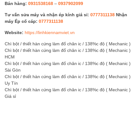
Bán hàng:
0931538168
–
0937902099
Tư vấn sửa máy và nhận ép kính giá sỉ:
0777311138
Nhận
máy Ép cổ cáp:
0777311138
Website:
https://linhkiennamviet.vn
Chì bột / thiết hàn cứng làm đổ chân ic / 138%c độ ( Mechanic )
Chì bột / thiết hàn cứng làm đổ chân ic / 138%c độ ( Mechanic )
HCM
Chì bột / thiết hàn cứng làm đổ chân ic / 138%c độ ( Mechanic )
Sài Gòn
Chì bột / thiết hàn cứng làm đổ chân ic / 138%c độ ( Mechanic )
Uy Tín
Chì bột / thiết hàn cứng làm đổ chân ic / 138%c độ ( Mechanic )
Giá sỉ