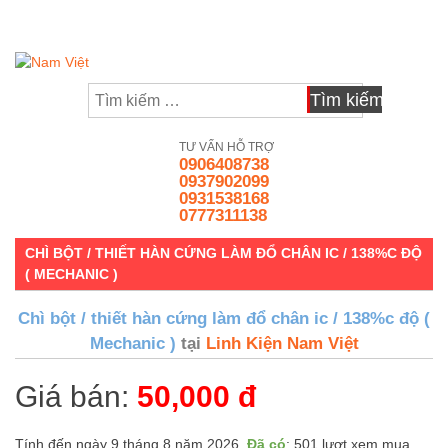
Skip
to
Tìm
content
kiếm
cho:
TƯ VẤN HỖ TRỢ
0906408738
0937902099
0931538168
0777311138
CHÌ BỘT / THIẾT HÀN CỨNG LÀM ĐỔ CHÂN IC / 138%C ĐỘ
( MECHANIC )
Chì bột / thiết hàn cứng làm đổ chân ic / 138%c độ (
Mechanic )
tại
Linh Kiện Nam Việt
Giá bán:
50,000 đ
Tính đến ngày 9 tháng 8 năm 2026.
Đã có
: 501 lượt xem mua