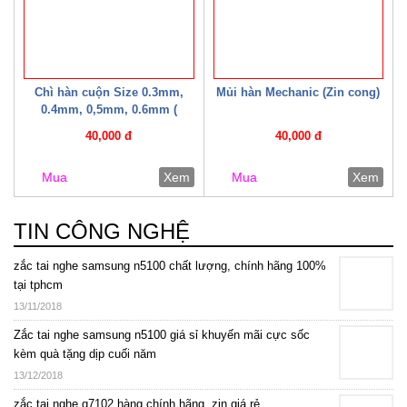
Chì hàn cuộn Size 0.3mm,
Mủi hàn Mechanic (Zin cong)
0.4mm, 0,5mm, 0.6mm (
Machenic 50g )
40,000 đ
40,000 đ
Mua
Xem
Mua
Xem
TIN CÔNG NGHỆ
zắc tai nghe samsung n5100 chất lượng, chính hãng 100%
tại tphcm
13/11/2018
Zắc tai nghe samsung n5100 giá sỉ khuyến mãi cực sốc
kèm quà tặng dịp cuối năm
13/12/2018
zắc tai nghe g7102 hàng chính hãng, zin giá rẻ