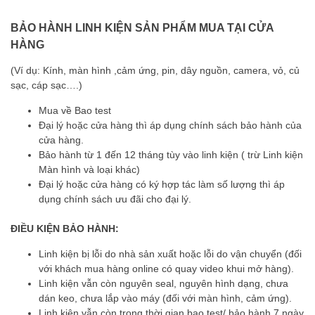
BẢO HÀNH LINH KIỆN SẢN PHẨM MUA TẠI CỬA
HÀNG
(Ví dụ: Kính, màn hình ,cảm ứng, pin, dây nguồn, camera, vỏ, củ
sạc, cáp sạc….)
Mua về Bao test
Đại lý hoặc cửa hàng thì áp dụng chính sách bảo hành của
cửa hàng.
Bảo hành từ 1 đến 12 tháng tùy vào linh kiện ( trừ Linh kiện
Màn hình và loại khác)
Đại lý hoặc cửa hàng có ký hợp tác làm số lượng thì áp
dụng chính sách ưu đãi cho đại lý.
ĐIỀU KIỆN BẢO HÀNH:
Linh kiện bị lỗi do nhà sản xuất hoặc lỗi do vận chuyển (đối
với khách mua hàng online có quay video khui mở hàng).
Linh kiện vẫn còn nguyên seal, nguyên hình dạng, chưa
dán keo, chưa lắp vào máy (đối với màn hình, cảm ứng).
Linh kiện vẫn còn trong thời gian bao test/ bảo hành 7 ngày