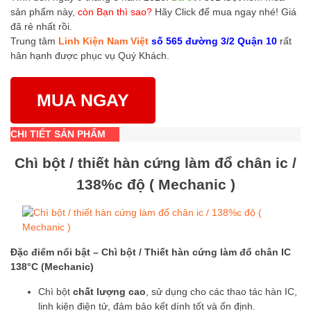
sản phẩm này,
còn Bạn thì sao?
Hãy Click để mua ngay nhé! Giá
đã rẻ nhất rồi.
Trung tâm
Linh Kiện Nam Việt
số 565 đường 3/2 Quận 10
rất
hân hạnh được phục vụ Quý Khách.
MUA NGAY
CHI TIẾT SẢN PHẨM
Chì bột / thiết hàn cứng làm đổ chân ic /
138%c độ ( Mechanic )
Đặc điểm nổi bật – Chì bột / Thiết hàn cứng làm đổ chân IC
138°C (Mechanic)
Chì bột
chất lượng cao
, sử dụng cho các thao tác hàn IC,
linh kiện điện tử, đảm bảo kết dính tốt và ổn định.