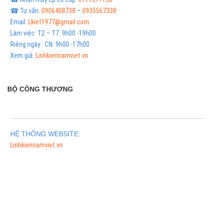
☎ Tư vấn:
0906408738
–
0935567338
Email:
Lkiet1977@gmail.com
Làm việc: T2 – T7: 9h00 -19h00
Riêng ngày : CN: 9h00 -17h00
Xem giá:
Linhkiennamviet.vn
BỘ CÔNG THƯƠNG
HỆ THỐNG WEBSITE:
Linhkiennamviet.vn
Phân Phối Meso Filler Botox Chính Hãng Giá Sỉ