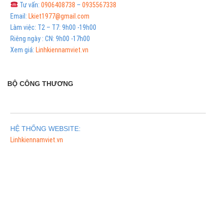
Tư vấn:
0906408738
–
0935567338
Email:
Lkiet1977@gmail.com
Làm việc: T2 – T7: 9h00 -19h00
Riêng ngày : CN: 9h00 -17h00
Xem giá:
Linhkiennamviet.vn
BỘ CÔNG THƯƠNG
HỆ THỐNG WEBSITE:
Linhkiennamviet.vn
Phân Phối Meso Filler Botox Chính Hãng Giá Sỉ