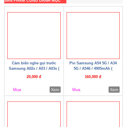
SẢN PHẨM CÙNG DANH MỤC
Cảm biến nghe gọi trước
Pin Samsung A54 5G / A34
Samsung A02s / A03 / A03s (
5G / A546 / 4905mAh (
Zin bóc máy )
Mechanic )
20,000 đ
160,000 đ
Mua
Xem
Mua
Xem