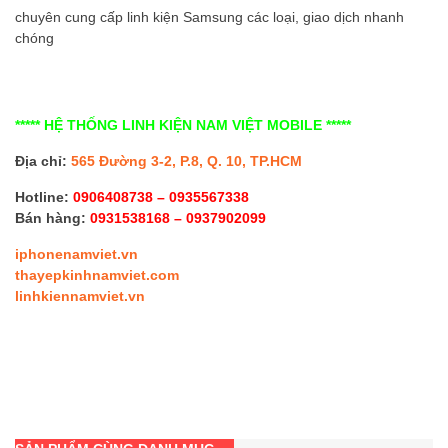
chuyên cung cấp linh kiện Samsung các loại, giao dịch nhanh
chóng
***** HỆ THỐNG LINH KIỆN NAM VIỆT MOBILE *****
Địa chỉ:
565 Đường 3-2, P.8, Q. 10, TP.HCM
Hotline:
0906408738 – 0935567338
Bán hàng:
0931538168 – 0937902099
iphonenamviet.vn
thayepkinhnamviet.com
linhkiennamviet.vn