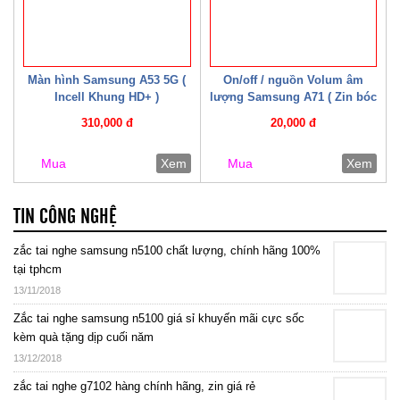
Màn hình Samsung A53 5G (
On/off / nguồn Volum âm
Incell Khung HD+ )
lượng Samsung A71 ( Zin bóc
máy )
310,000 đ
20,000 đ
Mua
Xem
Mua
Xem
TIN CÔNG NGHỆ
zắc tai nghe samsung n5100 chất lượng, chính hãng 100%
tại tphcm
13/11/2018
Zắc tai nghe samsung n5100 giá sỉ khuyến mãi cực sốc
kèm quà tặng dịp cuối năm
13/12/2018
zắc tai nghe g7102 hàng chính hãng, zin giá rẻ