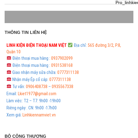
THÔNG TIN LIÊN HỆ
LINH KIỆN ĐIỆN THOẠI
NAM VIỆT
Địa chỉ:
565 đường 3/2, P.8,
Quận 10
Điện thoại mua hàng :
0937902099
Điện thoại mua hàng :
0931538168
Giao nhận máy sửa chữa:
0777311138
Nhận máy Ép cổ cáp:
0777311138
Tư vấn:
0906408738
–
0935567338
Email:
Lkiet1977@gmail.com
Làm việc: T2 – T7: 9h00 -19h00
Riêng ngày : CN: 9h00 -17h00
Xem giá:
Linhkiennamviet.vn
BỘ CÔNG THƯƠNG