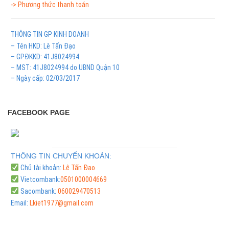
-> Phương thức thanh toán
THÔNG TIN GP KINH DOANH
– Tên HKD: Lê Tấn Đạo
– GPĐKKD: 41J8024994
– MST: 41J8024994 do UBND Quận 10
– Ngày cấp: 02/03/2017
FACEBOOK PAGE
THÔNG TIN CHUYỂN KHOẢN:
Chủ tài khoản:
Lê Tấn Đạo
Vietcombank:
0501000004669
Sacombank:
060029470513
Email:
Lkiet1977@gmail.com