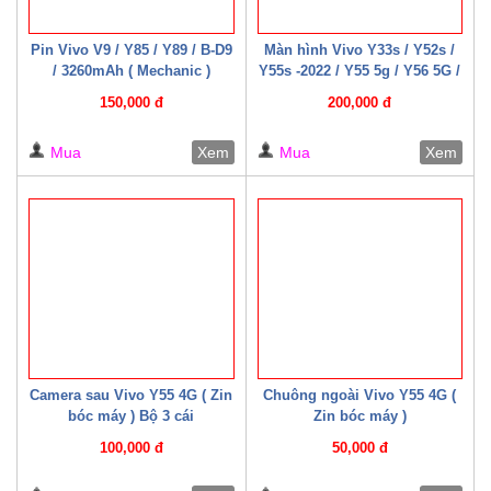
Pin Vivo V9 / Y85 / Y89 / B-D9
Màn hình Vivo Y33s / Y52s /
/ 3260mAh ( Mechanic )
Y55s -2022 / Y55 5g / Y56 5G /
Y76 / Y35 – 2022 / Y75-5G /
150,000 đ
200,000 đ
Y77e / Y72t / U5 / T2x / T1x /
T1 – 4G / T1 – 5G ( 07 – 08
Mua
Xem
Mua
Xem
Cáp W HD+ )
Camera sau Vivo Y55 4G ( Zin
Chuông ngoài Vivo Y55 4G (
bóc máy ) Bộ 3 cái
Zin bóc máy )
100,000 đ
50,000 đ