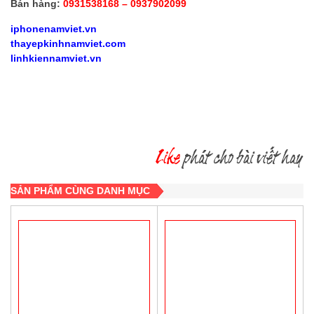
Bán hàng:
0931538168 – 0937902099
iphonenamviet.vn
thayepkinhnamviet.com
linhkiennamviet.vn
SẢN PHẨM CÙNG DANH MỤC