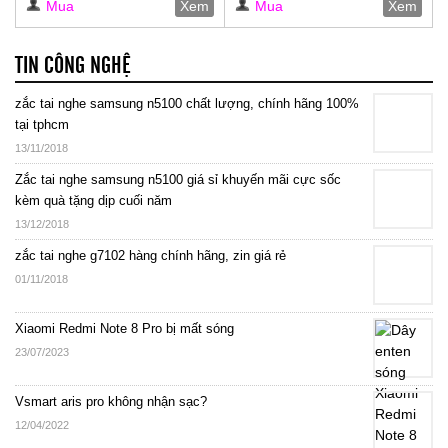
Mua
Xem
Mua
Xem
TIN CÔNG NGHỆ
zắc tai nghe samsung n5100 chất lượng, chính hãng 100%
tại tphcm
13/11/2018
Zắc tai nghe samsung n5100 giá sỉ khuyến mãi cực sốc
kèm quà tặng dịp cuối năm
13/12/2018
zắc tai nghe g7102 hàng chính hãng, zin giá rẻ
01/11/2018
Xiaomi Redmi Note 8 Pro bị mất sóng
23/07/2023
Vsmart aris pro không nhận sạc?
12/04/2022