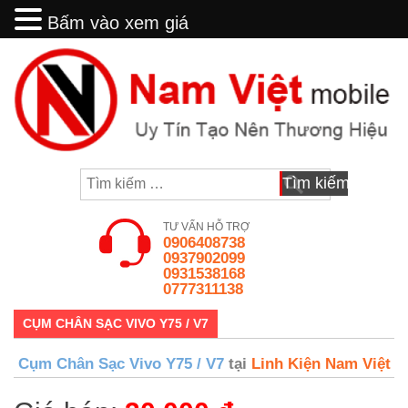
Bấm vào xem giá
Bấm vào xem giá
Skip
to
content
Tìm
kiếm
cho:
TƯ VẤN HỖ TRỢ
0906408738
0937902099
0931538168
0777311138
CỤM CHÂN SẠC VIVO Y75 / V7
Cụm Chân Sạc Vivo Y75 / V7
tại
Linh Kiện Nam Việt