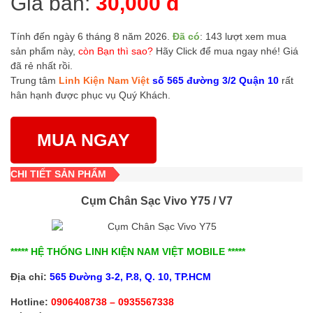
Giá bán:
30,000 đ
Tính đến ngày 6 tháng 8 năm 2026.
Đã có
: 143 lượt xem mua
sản phẩm này,
còn Bạn thì sao?
Hãy Click để mua ngay nhé! Giá
đã rẻ nhất rồi.
Trung tâm
Linh Kiện Nam Việt
số 565 đường 3/2 Quận 10
rất
hân hạnh được phục vụ Quý Khách.
MUA NGAY
CHI TIẾT SẢN PHẨM
Cụm Chân Sạc Vivo Y75 / V7
***** HỆ THỐNG LINH KIỆN NAM VIỆT MOBILE *****
Địa chỉ:
565 Đường 3-2, P.8, Q. 10, TP.HCM
Hotline:
0906408738 – 0935567338