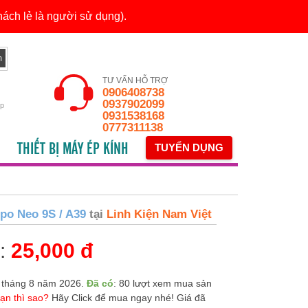
ách lẻ là người sử dụng).
TƯ VẤN HỖ TRỢ
0906408738
0937902099
ếp
0931538168
0777311138
THIẾT BỊ MÁY ÉP KÍNH
TUYỂN DỤNG
po Neo 9S / A39
tại
Linh Kiện Nam Việt
n:
25,000 đ
 tháng 8 năm 2026.
Đã có
: 80 lượt xem mua sản
ạn thì sao?
Hãy Click để mua ngay nhé! Giá đã