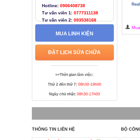
Rea
Hotline:
0906408738
Tư vấn viên 1:
0777311138
Tư vấn viên 2:
093538168
Mu
MUA LINH KIỆN
ĐẶT LỊCH SỬA CHỮA
=>Thời gian làm việc:
Thứ 2 đến thứ 7:
08h30-19h00
Ngày chủ nhật:
08h30-17h00
THÔNG TIN LIÊN HỆ
BỘ CÔN