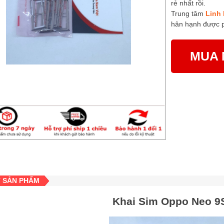
rẻ nhất rồi.
Trung tâm
Linh 
hân hạnh được 
MUA 
T SẢN PHẨM
Khai Sim Oppo Neo 9S