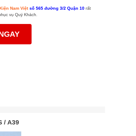
Kiện Nam Việt
số 565 đường 3/2 Quận 10
rất
phục vụ Quý Khách.
NGAY
 / A39