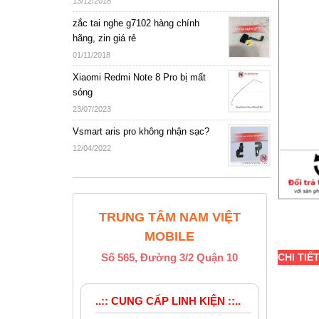
13/12/2018
zắc tai nghe g7102 hàng chính
hãng, zin giá rẻ
01/11/2018
Xiaomi Redmi Note 8 Pro bị mất
sóng
23/07/2023
Vsmart aris pro không nhận sạc?
12/04/2022
TRUNG TÂM NAM VIỆT
MOBILE
Số 565, Đường 3/2 Quận 10
CHI TIẾ
..:: CUNG CẤP LINH KIỆN ::..