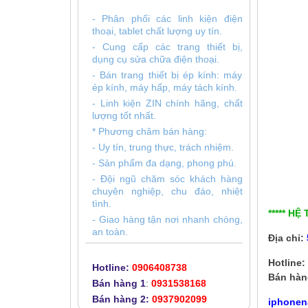
- Phân phối các linh kiện điện
thoại, tablet chất lượng uy tín.
- Cung cấp các trang thiết bị,
dụng cụ sửa chữa điện thoại.
- Bán trang thiết bị ép kính: máy
ép kính, máy hấp, máy tách kính.
- Linh kiện ZIN chính hãng, chất
lượng tốt nhất.
* Phương châm bán hàng:
- Uy tín, trung thực, trách nhiệm.
- Sản phẩm đa dạng, phong phú.
- Đội ngũ chăm sóc khách hàng
chuyên nghiệp, chu đáo, nhiệt
tình.
***** HỆ
- Giao hàng tận nơi nhanh chóng,
an toàn.
Địa chỉ:
Hotline:
Hotline:
0906408738
Bán hàn
Bán hàng 1
:
0931538168
Bán hàng 2:
0937902099
iphonen