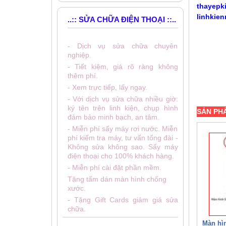
thayepk
linhkien
..:: SỬA CHỮA ĐIỆN THOẠI ::..
- Dịch vụ sửa chữa chuyên
nghiệp.
- Tiết kiệm, giá rõ ràng không
thêm phí.
- Xem trực tiếp, lấy ngay.
- Với dịch vụ sửa chữa nhiều giờ:
ký tên trên linh kiện, chụp hình
SẢN PH
đảm bảo minh bạch, an tâm.
- Miễn phí sấy máy rơi nước. Miễn
phí kiểm tra máy, tư vấn tổng đài -
Không sửa không sao. Sấy máy
điện thoại cho 100% khách hàng.
- Miễn phí cài đặt phần mềm.
Tặng tấm dán màn hình chống
xước.
- Tặng Gift Cards giảm giá sửa
chữa.
Màn hì