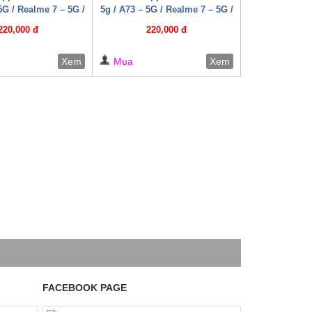
5G / Realme 7 – 5G /
5g / A73 – 5G / Realme 7 – 5G /
ro 5G / Realme Q2 (
Narzo 30 Pro 5G / Realme Q2 (
220,000 đ
220,000 đ
áp W HD+ )
Cáp W HD+ )
Xem
Mua
Xem
FACEBOOK PAGE