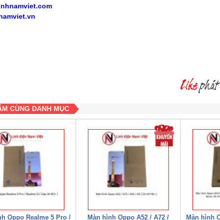
inhnamviet.com
namviet.vn
ẨM CÙNG DANH MỤC
nh Oppo Realme 5 Pro /
Màn hình Oppo A52 / A72 /
Màn hình O