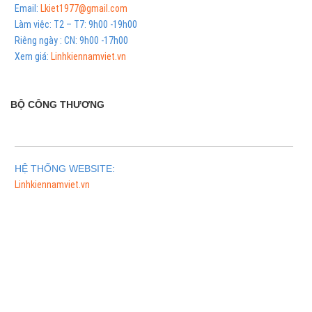
Email:
Lkiet1977@gmail.com
Làm việc: T2 – T7: 9h00 -19h00
Riêng ngày : CN: 9h00 -17h00
Xem giá:
Linhkiennamviet.vn
BỘ CÔNG THƯƠNG
HỆ THỐNG WEBSITE:
Linhkiennamviet.vn
Phân Phối Meso Filler Botox Chính Hãng Giá Sỉ