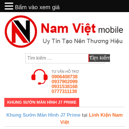
Bấm vào xem giá
Bấm vào xem giá
Skip
to
content
Tìm
kiếm
cho:
TƯ VẤN HỖ TRỢ
0906408738
0937902099
0931538168
0777311138
KHUNG SƯỜN MÀN HÌNH J7 PRIME
Khung Sườn Màn Hình J7 Prime
tại
Linh Kiện Nam
Việt