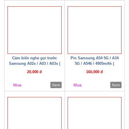
Cảm biến nghe gọi trước
Pin Samsung A54 5G / A34
Samsung A02s / A03 / A03s (
5G / A546 / 4905mAh (
Zin bóc máy )
Mechanic )
20,000 đ
160,000 đ
Mua
Xem
Mua
Xem