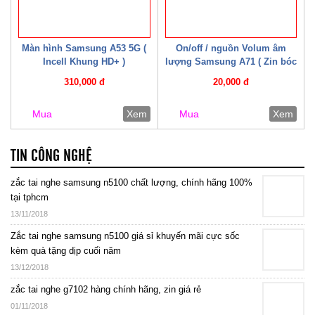
Màn hình Samsung A53 5G (
On/off / nguồn Volum âm
Incell Khung HD+ )
lượng Samsung A71 ( Zin bóc
máy )
310,000 đ
20,000 đ
Mua
Xem
Mua
Xem
TIN CÔNG NGHỆ
zắc tai nghe samsung n5100 chất lượng, chính hãng 100%
tại tphcm
13/11/2018
Zắc tai nghe samsung n5100 giá sỉ khuyến mãi cực sốc
kèm quà tặng dịp cuối năm
13/12/2018
zắc tai nghe g7102 hàng chính hãng, zin giá rẻ
01/11/2018