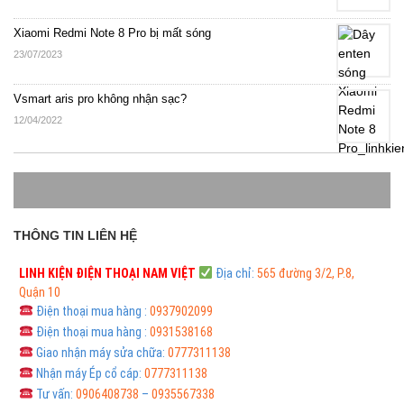
Xiaomi Redmi Note 8 Pro bị mất sóng
23/07/2023
Vsmart aris pro không nhận sạc?
12/04/2022
THÔNG TIN LIÊN HỆ
LINH KIỆN ĐIỆN THOẠI
NAM VIỆT
Địa chỉ:
565 đường 3/2, P.8,
Quận 10
Điện thoại mua hàng :
0937902099
Điện thoại mua hàng :
0931538168
Giao nhận máy sửa chữa:
0777311138
Nhận máy Ép cổ cáp:
0777311138
Tư vấn:
0906408738
–
0935567338