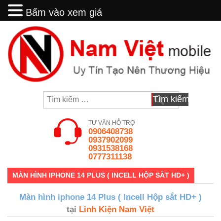
Bấm vào xem giá
Bấm vào xem giá
Skip
to
content
Tìm
kiếm
cho:
TƯ VẤN HỖ TRỢ
0906408738
0937902099
0931538168
0777311138
MÀN HÌNH IPHONE 14 PLUS ( INCELL HỘP SẮT HD+ )
Màn hình iphone 14 Plus ( Incell Hộp sắt HD+ )
tại
Linh Kiện Nam Việt