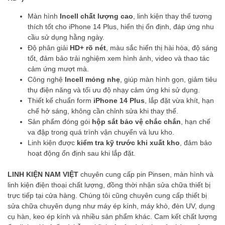
Màn hình
Incell chất lượng cao
, linh kiện thay thế tương
thích tốt cho iPhone 14 Plus, hiển thị ổn định, đáp ứng nhu
cầu sử dụng hằng ngày.
Độ phân giải
HD+ rõ nét
, màu sắc hiển thị hài hòa, độ sáng
tốt, đảm bảo trải nghiệm xem hình ảnh, video và thao tác
cảm ứng mượt mà.
Công nghệ
Incell mỏng nhẹ
, giúp màn hình gọn, giảm tiêu
thụ điện năng và tối ưu độ nhạy cảm ứng khi sử dụng.
Thiết kế chuẩn form
iPhone 14 Plus
, lắp đặt vừa khít, hạn
chế hở sáng, không cần chỉnh sửa khi thay thế.
Sản phẩm đóng gói
hộp sắt bảo vệ chắc chắn
, hạn chế
va đập trong quá trình vận chuyển và lưu kho.
Linh kiện được
kiểm tra kỹ trước khi xuất kho
, đảm bảo
hoạt động ổn định sau khi lắp đặt.
LINH KIỆN NAM VIỆT
chuyên cung cấp pin Pinsen, màn hình và
linh kiện điện thoại chất lượng, đồng thời nhận sửa chữa thiết bị
trực tiếp tại cửa hàng. Chúng tôi cũng chuyên cung cấp thiết bị
sửa chữa chuyên dụng như máy ép kính, máy khò, đèn UV, dụng
cụ hàn, keo ép kính và nhiều sản phẩm khác. Cam kết chất lượng