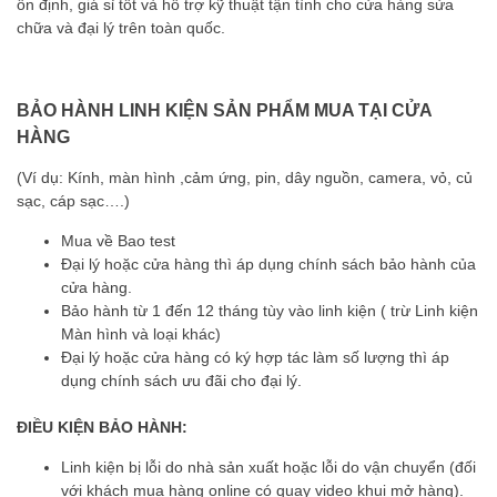
ổn định, giá sỉ tốt và hỗ trợ kỹ thuật tận tình cho cửa hàng sửa
chữa và đại lý trên toàn quốc.
BẢO HÀNH LINH KIỆN SẢN PHẨM MUA TẠI CỬA
HÀNG
(Ví dụ: Kính, màn hình ,cảm ứng, pin, dây nguồn, camera, vỏ, củ
sạc, cáp sạc….)
Mua về Bao test
Đại lý hoặc cửa hàng thì áp dụng chính sách bảo hành của
cửa hàng.
Bảo hành từ 1 đến 12 tháng tùy vào linh kiện ( trừ Linh kiện
Màn hình và loại khác)
Đại lý hoặc cửa hàng có ký hợp tác làm số lượng thì áp
dụng chính sách ưu đãi cho đại lý.
ĐIỀU KIỆN BẢO HÀNH:
Linh kiện bị lỗi do nhà sản xuất hoặc lỗi do vận chuyển (đối
với khách mua hàng online có quay video khui mở hàng).