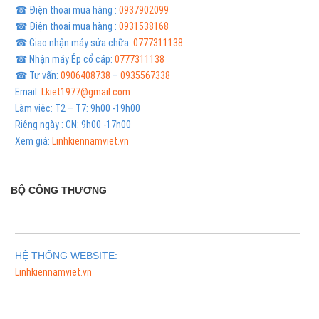
☎ Điện thoại mua hàng :
0937902099
☎ Điện thoại mua hàng :
0931538168
☎ Giao nhận máy sửa chữa:
0777311138
☎ Nhận máy Ép cổ cáp:
0777311138
☎ Tư vấn:
0906408738
–
0935567338
Email:
Lkiet1977@gmail.com
Làm việc: T2 – T7: 9h00 -19h00
Riêng ngày : CN: 9h00 -17h00
Xem giá:
Linhkiennamviet.vn
BỘ CÔNG THƯƠNG
HỆ THỐNG WEBSITE:
Linhkiennamviet.vn
Phân Phối Meso Filler Botox Chính Hãng Giá Sỉ