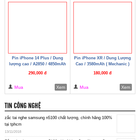
Pin iPhone 14 Plus / Dung
Pin iPhone XR / Dung Lượng
lượng cao / A2850 / 4850mAh
Cao / 3580mAh ( Mechanic )
( Mechanic )
290,000 đ
180,000 đ
Mua
Xem
Mua
Xem
TIN CÔNG NGHỆ
zắc tai nghe samsung n5100 chất lượng, chính hãng 100%
tại tphcm
13/11/2018