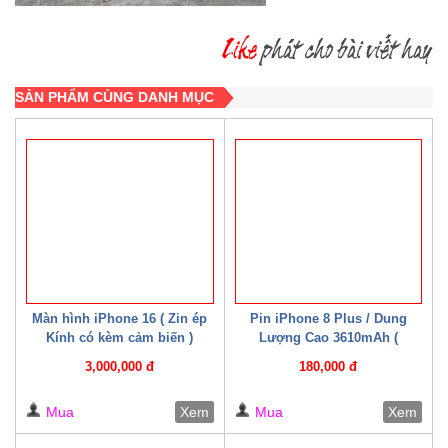
SẢN PHẨM CÙNG DANH MỤC
Màn hình iPhone 16 ( Zin ép
Pin iPhone 8 Plus / Dung
Kính có kèm cảm biến )
Lượng Cao 3610mAh (
Mechanic )
3,000,000 đ
180,000 đ
Mua
Xem
Mua
Xem