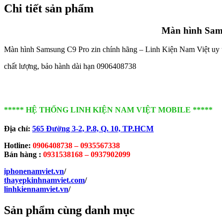
Chi tiết sản phẩm
Màn hình Samsu
Màn hình Samsung C9 Pro zin chính hãng – Linh Kiện Nam Việt uy 
chất lượng, bảo hành dài hạn 0906408738
***** HỆ THỐNG LINH KIỆN NAM VIỆT MOBILE *****
Địa chỉ:
565 Đường 3-2, P.8, Q. 10, TP.HCM
Hotline:
0906408738 – 0935567338
Bán hàng :
0931538168 – 0937902099
iphonenamviet.vn
/
thayepkinhnamviet.com
/
linhkiennamviet.vn
/
Sản phẩm cùng danh mục