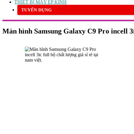
THIẾT BỊ MÁY ÉP KÍNH
TUYỂN DỤNG
Màn hình Samsung Galaxy C9 Pro incell 3ic 