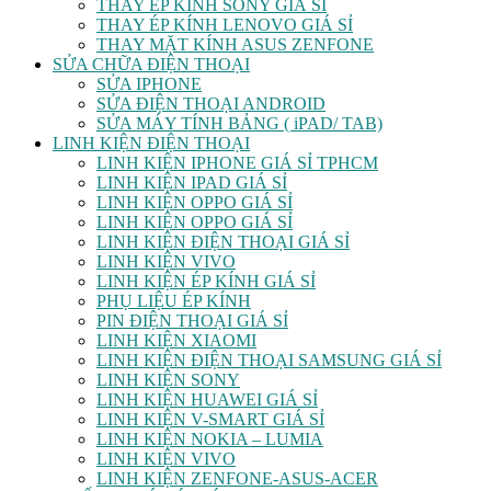
THAY ÉP KÍNH SONY GIÁ SỈ
THAY ÉP KÍNH LENOVO GIÁ SỈ
THAY MẶT KÍNH ASUS ZENFONE
SỬA CHỮA ĐIỆN THOẠI
SỬA IPHONE
SỬA ĐIỆN THOẠI ANDROID
SỬA MÁY TÍNH BẢNG ( iPAD/ TAB)
LINH KIỆN ĐIỆN THOẠI
LINH KIỆN IPHONE GIÁ SỈ TPHCM
LINH KIỆN IPAD GIÁ SỈ
LINH KIỆN OPPO GIÁ SỈ
LINH KIỆN OPPO GIÁ SỈ
LINH KIỆN ĐIỆN THOẠI GIÁ SỈ
LINH KIỆN VIVO
LINH KIỆN ÉP KÍNH GIÁ SỈ
PHỤ LIỆU ÉP KÍNH
PIN ĐIỆN THOẠI GIÁ SỈ
LINH KIỆN XIAOMI
LINH KIỆN ĐIỆN THOẠI SAMSUNG GIÁ SỈ
LINH KIỆN SONY
LINH KIỆN HUAWEI GIÁ SỈ
LINH KIỆN V-SMART GIÁ SỈ
LINH KIỆN NOKIA – LUMIA
LINH KIỆN VIVO
LINH KIỆN ZENFONE-ASUS-ACER