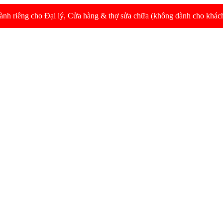
dành riêng cho Đại lý, Cửa hàng & thợ sửa chữa (không dành cho khách