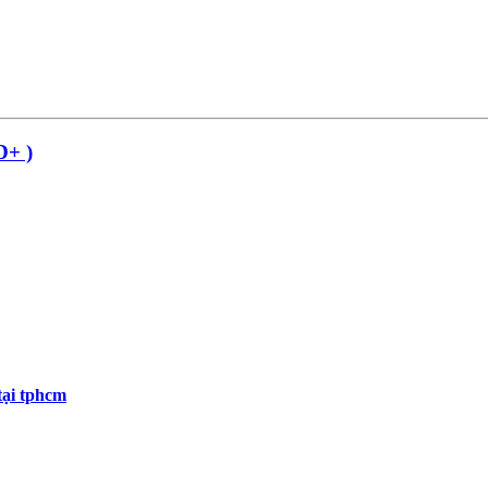
D+ )
tại tphcm