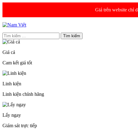
Giá trên website chỉ 
Skip
to
Tìm
content
kiếm
cho:
Giá cả
Cam kết giá tốt
Linh kiện
Linh kiện chính hãng
Lấy ngay
Giám sát trực tiếp