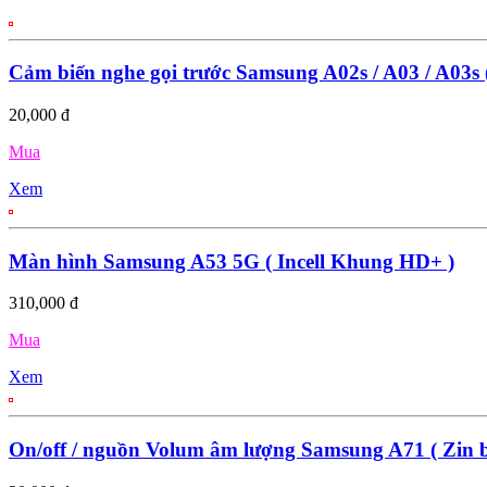
Cảm biến nghe gọi trước Samsung A02s / A03 / A03s 
20,000 đ
Mua
Xem
Màn hình Samsung A53 5G ( Incell Khung HD+ )
310,000 đ
Mua
Xem
On/off / nguồn Volum âm lượng Samsung A71 ( Zin 