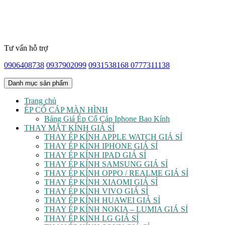
Tư vấn hỗ trợ
0906408738
0937902099
0931538168
0777311138
Danh mục sản phẩm
Trang chủ
ÉP CỔ CÁP MÀN HÌNH
Bảng Giá Ép Cổ Cáp Iphone Bao Kính
THAY MẶT KÍNH GIÁ SỈ
THAY ÉP KÍNH APPLE WATCH GIÁ SỈ
THAY ÉP KÍNH IPHONE GIÁ SỈ
THAY ÉP KÍNH IPAD GIÁ SỈ
THAY ÉP KÍNH SAMSUNG GIÁ SỈ
THAY ÉP KÍNH OPPO / REALME GIÁ SỈ
THAY ÉP KÍNH XIAOMI GIÁ SỈ
THAY ÉP KÍNH VIVO GIÁ SỈ
THAY ÉP KÍNH HUAWEI GIÁ SỈ
THAY ÉP KÍNH NOKIA – LUMIA GIÁ SỈ
THAY ÉP KÍNH LG GIÁ SỈ