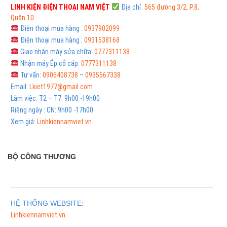
LINH KIỆN ĐIỆN THOẠI
NAM VIỆT
Địa chỉ:
565 đường 3/2, P.8,
Quận 10
Điện thoại mua hàng :
0937902099
Điện thoại mua hàng :
0931538168
Giao nhận máy sửa chữa:
0777311138
Nhận máy Ép cổ cáp:
0777311138
Tư vấn:
0906408738
–
0935567338
Email:
Lkiet1977@gmail.com
Làm việc: T2 – T7: 9h00 -19h00
Riêng ngày : CN: 9h00 -17h00
Xem giá:
Linhkiennamviet.vn
BỘ CÔNG THƯƠNG
HỆ THỐNG WEBSITE:
Linhkiennamviet.vn
Phân Phối Meso Filler Botox Chính Hãng Giá Sỉ