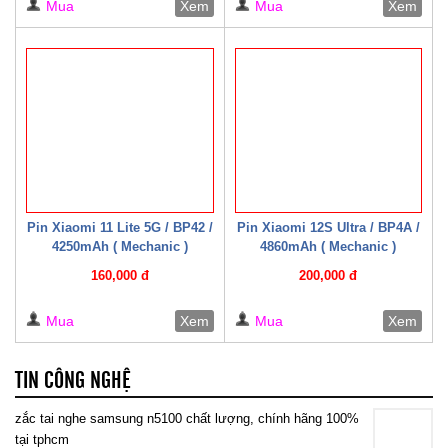
Mua
Xem
Mua
Xem
Pin Xiaomi 11 Lite 5G / BP42 /
Pin Xiaomi 12S Ultra / BP4A /
4250mAh ( Mechanic )
4860mAh ( Mechanic )
160,000 đ
200,000 đ
Mua
Xem
Mua
Xem
TIN CÔNG NGHỆ
zắc tai nghe samsung n5100 chất lượng, chính hãng 100%
tại tphcm