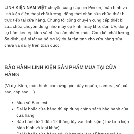
LINH KIỆN NAM VIỆT
chuyên cung cấp pin Pinsen, màn hình và
linh kiện điện thoại chất lượng, đồng thời nhận sửa chữa thiết bị
trực tiếp tại cửa hàng. Chúng tôi cũng chuyên cung cấp thiết bị
sửa chữa chuyên dụng như máy ép kính, máy khò, đèn UV, dụng
cụ hàn, keo ép kính và nhiều sản phẩm khác. Cam kết chất lượng
ổn định, giá sỉ tốt và hỗ trợ kỹ thuật tận tình cho cửa hàng sửa
chữa và đại lý trên toàn quốc.
BẢO HÀNH LINH KIỆN SẢN PHẨM MUA TẠI CỬA
HÀNG
(Ví dụ: Kính, màn hình ,cảm ứng, pin, dây nguồn, camera, vỏ, củ
sạc, cáp sạc….)
Mua về Bao test
Đại lý hoặc cửa hàng thì áp dụng chính sách bảo hành của
cửa hàng.
Bảo hành từ 1 đến 12 tháng tùy vào linh kiện ( trừ Linh kiện
Màn hình và loại khác)
Đại lý hoặc cửa hàng có ký hợp tác làm số lượng thì áp