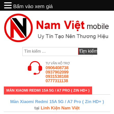
Bấm vào xem giá
Bấm vào xem giá
Skip
to
content
Tìm
kiếm
cho:
TƯ VẤN HỖ TRỢ
0906408738
0937902099
0931538168
0777311138
MÀN XIAOMI REDMI 15A 5G / A7 PRO ( ZIN HD+ )
Màn Xiaomi Redmi 15A 5G / A7 Pro ( Zin HD+ )
tại
Linh Kiện Nam Việt