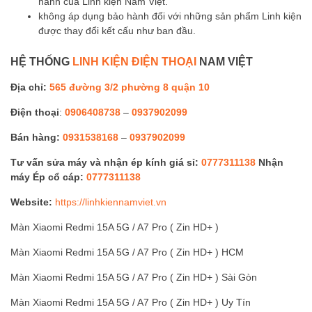
hành của Linh kiện Nam Việt.
không áp dụng bảo hành đối với những sản phẩm Linh kiện
được thay đổi kết cấu như ban đầu.
HỆ THỐNG
LINH KIỆN ĐIỆN THOẠI
NAM VIỆT
Địa chỉ:
565 đường 3/2 phường 8 quận 10
Điện thoại
:
0906408738
–
0937902099
Bán hàng:
0931538168
–
0937902099
Tư vấn sửa máy và nhận ép kính giá sỉ:
0777311138
Nhận
máy Ép cổ cáp:
0777311138
Website:
https://linhkiennamviet.vn
Màn Xiaomi Redmi 15A 5G / A7 Pro ( Zin HD+ )
Màn Xiaomi Redmi 15A 5G / A7 Pro ( Zin HD+ ) HCM
Màn Xiaomi Redmi 15A 5G / A7 Pro ( Zin HD+ ) Sài Gòn
Màn Xiaomi Redmi 15A 5G / A7 Pro ( Zin HD+ ) Uy Tín