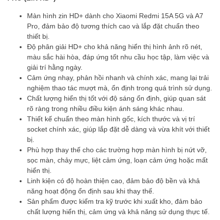
Màn hình zin HD+ dành cho Xiaomi Redmi 15A 5G và A7
Pro, đảm bảo độ tương thích cao và lắp đặt chuẩn theo
thiết bị.
Độ phân giải HD+ cho khả năng hiển thị hình ảnh rõ nét,
màu sắc hài hòa, đáp ứng tốt nhu cầu học tập, làm việc và
giải trí hằng ngày.
Cảm ứng nhạy, phản hồi nhanh và chính xác, mang lại trải
nghiệm thao tác mượt mà, ổn định trong quá trình sử dụng.
Chất lượng hiển thị tốt với độ sáng ổn định, giúp quan sát
rõ ràng trong nhiều điều kiện ánh sáng khác nhau.
Thiết kế chuẩn theo màn hình gốc, kích thước và vị trí
socket chính xác, giúp lắp đặt dễ dàng và vừa khít với thiết
bị.
Phù hợp thay thế cho các trường hợp màn hình bị nứt vỡ,
sọc màn, chảy mực, liệt cảm ứng, loạn cảm ứng hoặc mất
hiển thị.
Linh kiện có độ hoàn thiện cao, đảm bảo độ bền và khả
năng hoạt động ổn định sau khi thay thế.
Sản phẩm được kiểm tra kỹ trước khi xuất kho, đảm bảo
chất lượng hiển thị, cảm ứng và khả năng sử dụng thực tế.