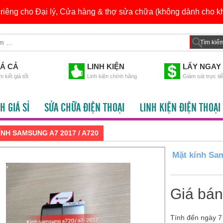
h riêng cho Đại lý, Cửa hàng & thợ sửa chữa (không dành cho kh
IÁ CẢ
LINH KIỆN
LẤY NGAY
 kết giá tốt
Linh kiện chính hãng
Giám sát trực ti
H GIÁ SỈ
SỬA CHỮA ĐIỆN THOẠI
LINH KIỆN ĐIỆN THOẠI
NH SAMSUNG A7 2017 / A720
Mặt kính Sa
Giá bá
Tính đến ngày 7