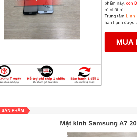
phẩm này,
còn B
rẻ nhất rồi.
Trung tâm
Linh 
hân hạnh được 
MUA 
T SẢN PHẨM
Mặt kính Samsung A7 20