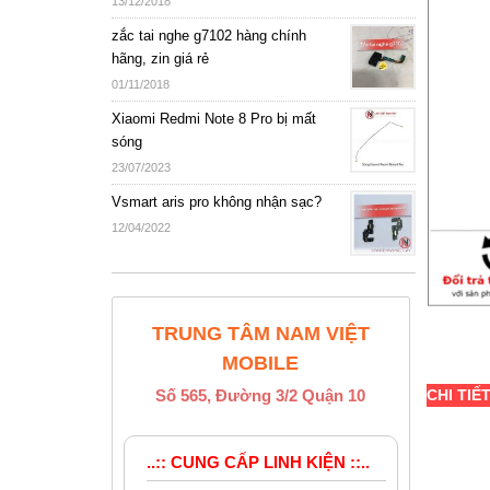
13/12/2018
zắc tai nghe g7102 hàng chính
hãng, zin giá rẻ
01/11/2018
Xiaomi Redmi Note 8 Pro bị mất
sóng
23/07/2023
Vsmart aris pro không nhận sạc?
12/04/2022
TRUNG TÂM NAM VIỆT
MOBILE
Số 565, Đường 3/2 Quận 10
CHI TIẾ
..:: CUNG CẤP LINH KIỆN ::..