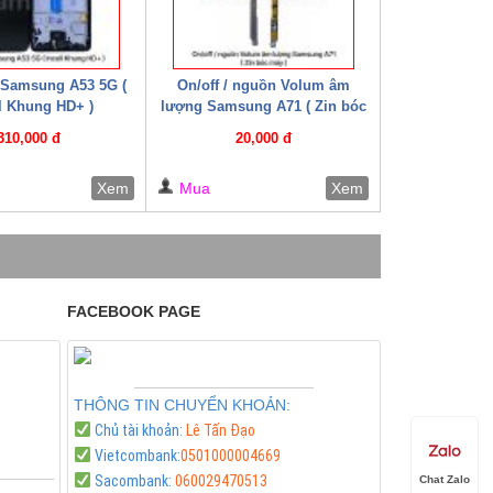
 Samsung A53 5G (
On/off / nguồn Volum âm
ll Khung HD+ )
lượng Samsung A71 ( Zin bóc
máy )
310,000 đ
20,000 đ
Xem
Mua
Xem
FACEBOOK PAGE
THÔNG TIN CHUYỂN KHOẢN:
Chủ tài khoản:
Lê Tấn Đạo
Vietcombank:
0501000004669
Sacombank:
060029470513
Chat Zalo