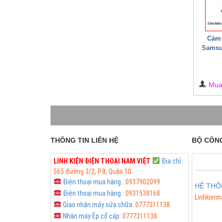
Cảm 
Samsun
Mu
THÔNG TIN LIÊN HỆ
BỘ CÔN
LINH KIỆN ĐIỆN THOẠI
NAM VIỆT
Địa chỉ:
565 đường 3/2, P.8, Quận 10
Điện thoại mua hàng :
0937902099
HỆ THỐ
Điện thoại mua hàng :
0931538168
Linhkienn
Giao nhận máy sửa chữa:
0777311138
Phân Phối
Nhận máy Ép cổ cáp:
0777311138