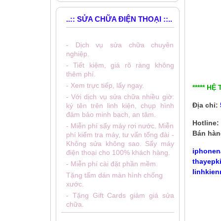
..:: SỬA CHỮA ĐIỆN THOẠI ::..
- Dịch vụ sửa chữa chuyên
nghiệp.
- Tiết kiệm, giá rõ ràng không
thêm phí.
- Xem trực tiếp, lấy ngay.
***** HỆ
- Với dịch vụ sửa chữa nhiều giờ:
Địa chỉ:
ký tên trên linh kiện, chụp hình
đảm bảo minh bạch, an tâm.
Hotline:
- Miễn phí sấy máy rơi nước. Miễn
Bán hàn
phí kiểm tra máy, tư vấn tổng đài -
Không sửa không sao. Sấy máy
iphonen
điện thoại cho 100% khách hàng.
thayepk
- Miễn phí cài đặt phần mềm.
linhkien
Tặng tấm dán màn hình chống
xước.
- Tặng Gift Cards giảm giá sửa
chữa.