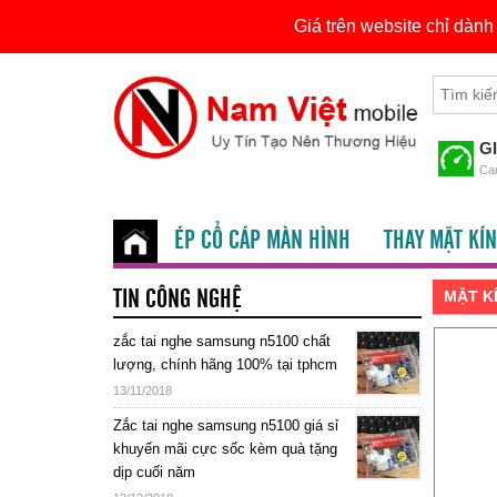
Giá trên website chỉ dàn
Skip
Tìm
to
kiếm
content
cho:
G
Cam
ÉP CỔ CÁP MÀN HÌNH
THAY MẶT KÍN
TIN CÔNG NGHỆ
MẶT KÍ
zắc tai nghe samsung n5100 chất
lượng, chính hãng 100% tại tphcm
13/11/2018
Zắc tai nghe samsung n5100 giá sỉ
khuyến mãi cực sốc kèm quà tặng
dịp cuối năm