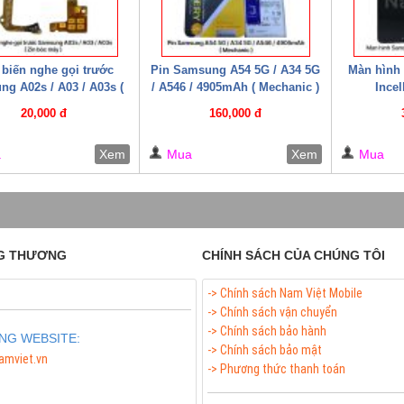
biến nghe gọi trước
Pin Samsung A54 5G / A34 5G
Màn hình
g A02s / A03 / A03s (
/ A546 / 4905mAh ( Mechanic )
Ince
Zin bóc máy )
20,000 đ
160,000 đ
a
Xem
Mua
Xem
Mua
G THƯƠNG
CHÍNH SÁCH CỦA CHÚNG TÔI
-> Chính sách Nam Việt Mobile
-> Chính sách vận chuyển
-> Chính sách bảo hành
NG WEBSITE:
-> Chính sách bảo mật
amviet.vn
-> Phương thức thanh toán
 Meso Filler Botox Chính Hãng Giá Sỉ