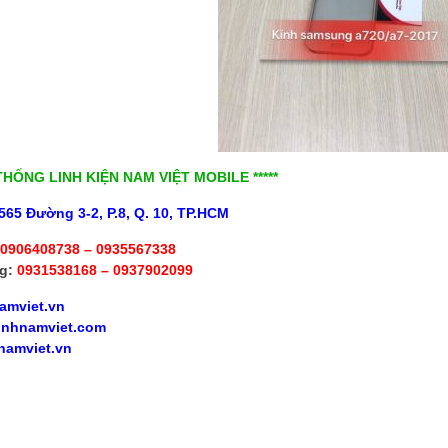
 THỐNG LINH KIỆN NAM VIỆT MOBILE *****
565 Đường 3-2, P.8, Q. 10, TP.HCM
0906408738 – 0935567338
g:
0931538168 – 0937902099
amviet.vn
inhnamviet.com
namviet.vn