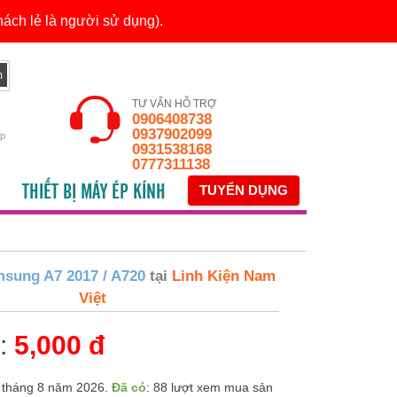
ách lẻ là người sử dụng).
TƯ VẤN HỖ TRỢ
0906408738
0937902099
ếp
0931538168
0777311138
THIẾT BỊ MÁY ÉP KÍNH
TUYỂN DỤNG
msung A7 2017 / A720
tại
Linh Kiện Nam
Việt
n:
5,000 đ
 tháng 8 năm 2026.
Đã có
: 88 lượt xem mua sản