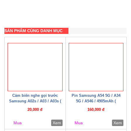
SẢN PHẨM CÙNG DANH MỤC
Cảm biến nghe gọi trước
Pin Samsung A54 5G / A34
Samsung A02s / A03 / A03s (
5G / A546 / 4905mAh (
Zin bóc máy )
Mechanic )
20,000 đ
160,000 đ
Mua
Xem
Mua
Xem