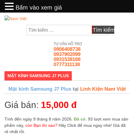
Bấm vào xem giá
Bấm vào xem giá
Skip
to
Tìm
content
kiếm
cho:
TƯ VẤN HỖ TRỢ
0906408738
0937902099
0931538168
0777311138
MẶT KÍNH SAMSUNG J7 PLUS
Mặt kính Samsung J7 Plus
tại
Linh Kiện Nam Việt
Giá bán:
15,000 đ
Tính đến ngày 9 tháng 8 năm 2026.
Đã có
: 93 lượt xem mua sản
phẩm này,
còn Bạn thì sao?
Hãy Click để mua ngay nhé! Giá đã
rẻ nhất rồi.