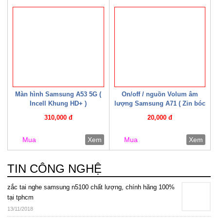
Màn hình Samsung A53 5G (
On/off / nguồn Volum âm
Incell Khung HD+ )
lượng Samsung A71 ( Zin bóc
máy )
310,000 đ
20,000 đ
Mua
Xem
Mua
Xem
TIN CÔNG NGHỆ
zắc tai nghe samsung n5100 chất lượng, chính hãng 100%
tại tphcm
13/11/2018