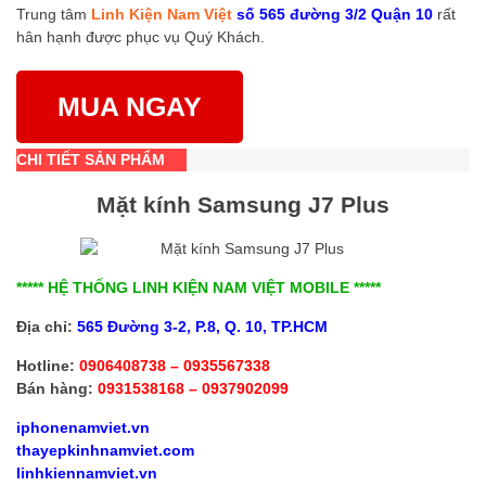
Trung tâm
Linh Kiện Nam Việt
số 565 đường 3/2 Quận 10
rất
hân hạnh được phục vụ Quý Khách.
MUA NGAY
CHI TIẾT SẢN PHẨM
Mặt kính Samsung J7 Plus
***** HỆ THỐNG LINH KIỆN NAM VIỆT MOBILE *****
Địa chỉ:
565 Đường 3-2, P.8, Q. 10, TP.HCM
Hotline:
0906408738 – 0935567338
Bán hàng:
0931538168 – 0937902099
iphonenamviet.vn
thayepkinhnamviet.com
linhkiennamviet.vn