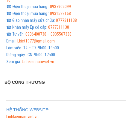
10
☎ Điện thoại mua hàng :
0937902099
☎ Điện thoại mua hàng :
0931538168
☎ Giao nhận máy sửa chữa:
0777311138
☎ Nhận máy Ép cổ cáp:
0777311138
☎ Tư vấn:
0906408738
–
0935567338
Email:
Lkiet1977@gmail.com
Làm việc: T2 – T7: 9h00 -19h00
Riêng ngày : CN: 9h00 -17h00
Xem giá:
Linhkiennamviet.vn
BỘ CÔNG THƯƠNG
HỆ THỐNG WEBSITE:
Linhkiennamviet.vn
Phân Phối Meso Filler Botox Chính Hãng Giá Sỉ