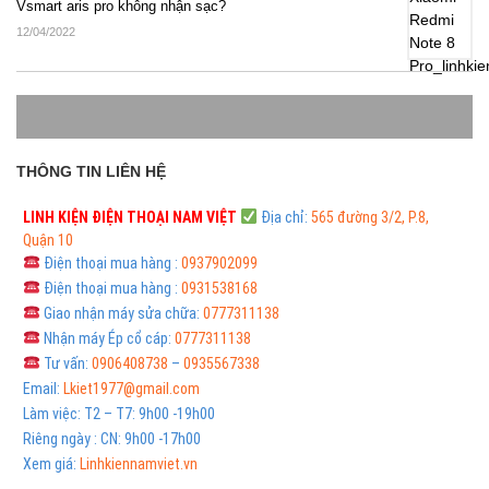
Vsmart aris pro không nhận sạc?
12/04/2022
THÔNG TIN LIÊN HỆ
LINH KIỆN ĐIỆN THOẠI
NAM VIỆT
Địa chỉ:
565 đường 3/2, P.8,
Quận 10
Điện thoại mua hàng :
0937902099
Điện thoại mua hàng :
0931538168
Giao nhận máy sửa chữa:
0777311138
Nhận máy Ép cổ cáp:
0777311138
Tư vấn:
0906408738
–
0935567338
Email:
Lkiet1977@gmail.com
Làm việc: T2 – T7: 9h00 -19h00
Riêng ngày : CN: 9h00 -17h00
Xem giá:
Linhkiennamviet.vn