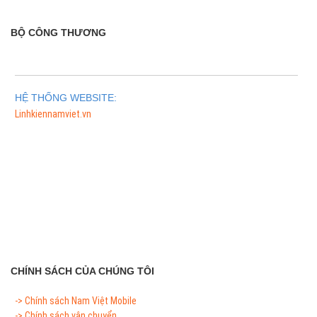
BỘ CÔNG THƯƠNG
HỆ THỐNG WEBSITE:
Linhkiennamviet.vn
Phân Phối Meso Filler Botox Chính Hãng Giá Sỉ
CHÍNH SÁCH CỦA CHÚNG TÔI
-> Chính sách Nam Việt Mobile
-> Chính sách vận chuyển