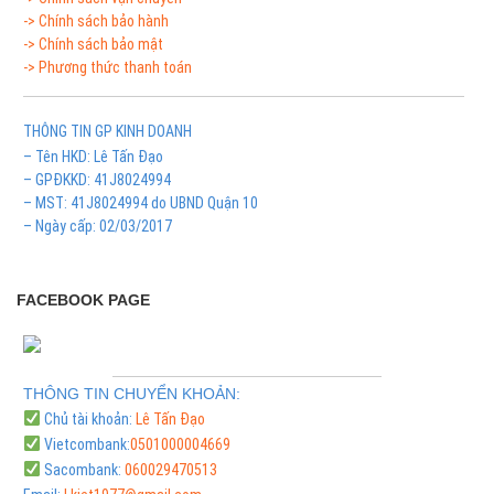
-> Chính sách bảo hành
-> Chính sách bảo mật
-> Phương thức thanh toán
THÔNG TIN GP KINH DOANH
– Tên HKD: Lê Tấn Đạo
– GPĐKKD: 41J8024994
– MST: 41J8024994 do UBND Quận 10
– Ngày cấp: 02/03/2017
FACEBOOK PAGE
THÔNG TIN CHUYỂN KHOẢN:
Chủ tài khoản:
Lê Tấn Đạo
Vietcombank:
0501000004669
Sacombank:
060029470513