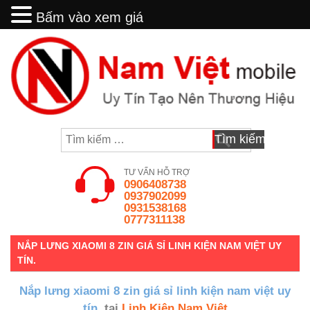
Bấm vào xem giá
Bấm vào xem giá
Skip
to
content
Tìm
kiếm
cho:
TƯ VẤN HỖ TRỢ
0906408738
0937902099
0931538168
0777311138
NẮP LƯNG XIAOMI 8 ZIN GIÁ SỈ LINH KIỆN NAM VIỆT UY
TÍN.
Nắp lưng xiaomi 8 zin giá sỉ linh kiện nam việt uy
tín.
tại
Linh Kiện Nam Việt