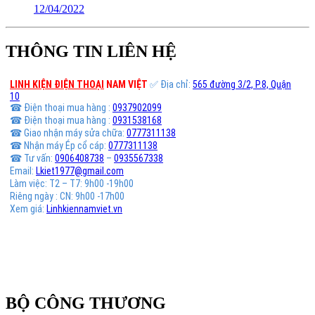
12/04/2022
THÔNG TIN LIÊN HỆ
LINH KIỆN ĐIỆN THOẠI
NAM VIỆT
✅ Địa chỉ:
565 đường 3/2, P.8, Quận
10
☎ Điện thoại mua hàng :
0937902099
☎ Điện thoại mua hàng :
0931538168
☎ Giao nhận máy sửa chữa:
0777311138
☎ Nhận máy Ép cổ cáp:
0777311138
☎ Tư vấn:
0906408738
–
0935567338
Email:
Lkiet1977@gmail.com
Làm việc: T2 – T7: 9h00 -19h00
Riêng ngày : CN: 9h00 -17h00
Xem giá:
Linhkiennamviet.vn
BỘ CÔNG THƯƠNG