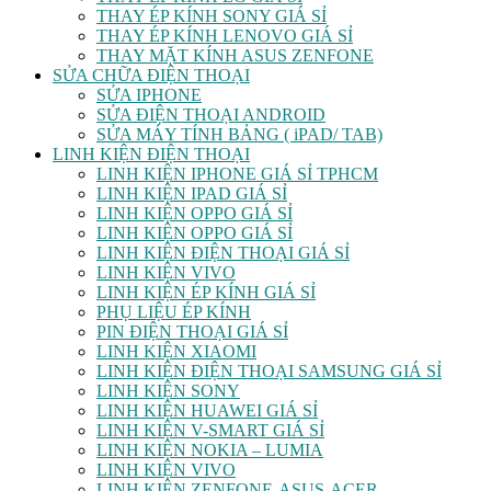
THAY ÉP KÍNH SONY GIÁ SỈ
THAY ÉP KÍNH LENOVO GIÁ SỈ
THAY MẶT KÍNH ASUS ZENFONE
SỬA CHỮA ĐIỆN THOẠI
SỬA IPHONE
SỬA ĐIỆN THOẠI ANDROID
SỬA MÁY TÍNH BẢNG ( iPAD/ TAB)
LINH KIỆN ĐIỆN THOẠI
LINH KIỆN IPHONE GIÁ SỈ TPHCM
LINH KIỆN IPAD GIÁ SỈ
LINH KIỆN OPPO GIÁ SỈ
LINH KIỆN OPPO GIÁ SỈ
LINH KIỆN ĐIỆN THOẠI GIÁ SỈ
LINH KIỆN VIVO
LINH KIỆN ÉP KÍNH GIÁ SỈ
PHỤ LIỆU ÉP KÍNH
PIN ĐIỆN THOẠI GIÁ SỈ
LINH KIỆN XIAOMI
LINH KIỆN ĐIỆN THOẠI SAMSUNG GIÁ SỈ
LINH KIỆN SONY
LINH KIỆN HUAWEI GIÁ SỈ
LINH KIỆN V-SMART GIÁ SỈ
LINH KIỆN NOKIA – LUMIA
LINH KIỆN VIVO
LINH KIỆN ZENFONE-ASUS-ACER