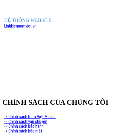
HỆ THỐNG WEBSITE:
Linhkiennamviet.vn
Phân Phối Meso Filler Botox Chính Hãng Giá Sỉ
CHÍNH SÁCH CỦA CHÚNG TÔI
-> Chính sách Nam Việt Mobile
-> Chính sách vận chuyển
-> Chính sách bảo hành
-> Chính sách bảo mật