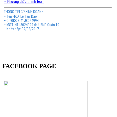
-> Phương thức thanh toán
THÔNG TIN GP KINH DOANH
– Tên HKD: Lê Tấn Đạo
– GPĐKKD: 41J8024994
– MST: 41J8024994 do UBND Quận 10
– Ngày cấp: 02/03/2017
FACEBOOK PAGE