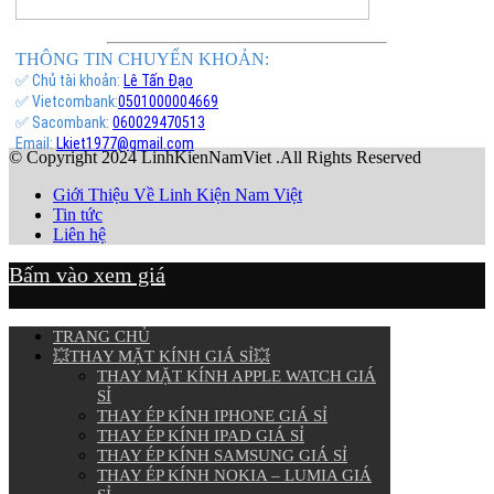
THÔNG TIN CHUYỂN KHOẢN:
✅ Chủ tài khoản:
Lê Tấn Đạo
✅ Vietcombank:
0501000004669
✅ Sacombank:
060029470513
Email:
Lkiet1977@gmail.com
© Copyright 2024 LinhKienNamViet .All Rights Reserved
Giới Thiệu Về Linh Kiện Nam Việt
Tin tức
Liên hệ
Bấm vào xem giá
TRANG CHỦ
💥THAY MẶT KÍNH GIÁ SỈ💥
THAY MẶT KÍNH APPLE WATCH GIÁ
SỈ
THAY ÉP KÍNH IPHONE GIÁ SỈ
THAY ÉP KÍNH IPAD GIÁ SỈ
THAY ÉP KÍNH SAMSUNG GIÁ SỈ
THAY ÉP KÍNH NOKIA – LUMIA GIÁ