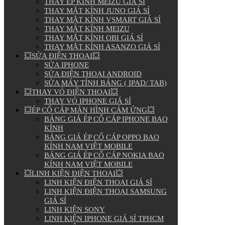
THAY ÉP KÍNH MEIZU GIÁ SỈ
THAY MẶT KÍNH JUNO GIÁ SỈ
THAY MẶT KÍNH VSMART GIÁ SỈ
THAY MẶT KÍNH MEIZU
THAY MẶT KÍNH OBI GIÁ SỈ
THAY MẶT KÍNH ASANZO GIÁ SỈ
💥SỬA ĐIỆN THOẠI💥
SỬA IPHONE
SỬA ĐIỆN THOẠI ANDROID
SỬA MÁY TÍNH BẢNG ( IPAD/ TAB)
💥THAY VỎ ĐIỆN THOẠI💥
THAY VỎ IPHONE GIÁ SỈ
💥ÉP CỔ CÁP MÀN HÌNH CẢM ỨNG💥
BẢNG GIÁ ÉP CỔ CÁP IPHONE BAO
KÍNH
BẢNG GIÁ ÉP CỔ CÁP OPPO BAO
KÍNH NAM VIỆT MOBILE
BẢNG GIÁ ÉP CỔ CÁP NOKIA BAO
KÍNH NAM VIỆT MOBILE
💥LINH KIỆN ĐIỆN THOẠI💥
LINH KIỆN ĐIỆN THOẠI GIÁ SỈ
LINH KIỆN ĐIỆN THOẠI SAMSUNG
GIÁ SỈ
LINH KIỆN SONY
LINH KIỆN IPHONE GIÁ SỈ TPHCM