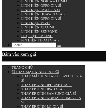
LINH KIỆN NOKIA – LUMIA
LINH KIỆN OPPO GIÁ SỈ
LINH KIỆN IPAD GIÁ SỈ
LINH KIỆN HUAWEI GIÁ SỈ
LINH KIỆN OPPO GIÁ SỈ
LINH KIỆN VIVO
LINH KIỆN XIAOMI
LINH KIỆN ZENFONE
PHỤ LIỆU ÉP KÍNH
PIN ĐIỆN THOẠI GIÁ SỈ
Bấm vào xem giá
TRANG CHỦ
💥THAY MẶT KÍNH GIÁ SỈ💥
THAY MẶT KÍNH APPLE WATCH GIÁ
SỈ
THAY ÉP KÍNH IPHONE GIÁ SỈ
THAY ÉP KÍNH IPAD GIÁ SỈ
THAY ÉP KÍNH SAMSUNG GIÁ SỈ
THAY ÉP KÍNH NOKIA – LUMIA GIÁ
SỈ
THAY ÉP KÍNH LG GIÁ SỈ