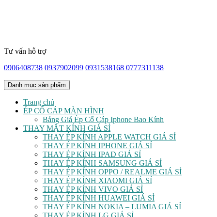
Tư vấn hỗ trợ
0906408738
0937902099
0931538168
0777311138
Danh mục sản phẩm
Trang chủ
ÉP CỔ CÁP MÀN HÌNH
Bảng Giá Ép Cổ Cáp Iphone Bao Kính
THAY MẶT KÍNH GIÁ SỈ
THAY ÉP KÍNH APPLE WATCH GIÁ SỈ
THAY ÉP KÍNH IPHONE GIÁ SỈ
THAY ÉP KÍNH IPAD GIÁ SỈ
THAY ÉP KÍNH SAMSUNG GIÁ SỈ
THAY ÉP KÍNH OPPO / REALME GIÁ SỈ
THAY ÉP KÍNH XIAOMI GIÁ SỈ
THAY ÉP KÍNH VIVO GIÁ SỈ
THAY ÉP KÍNH HUAWEI GIÁ SỈ
THAY ÉP KÍNH NOKIA – LUMIA GIÁ SỈ
THAY ÉP KÍNH LG GIÁ SỈ