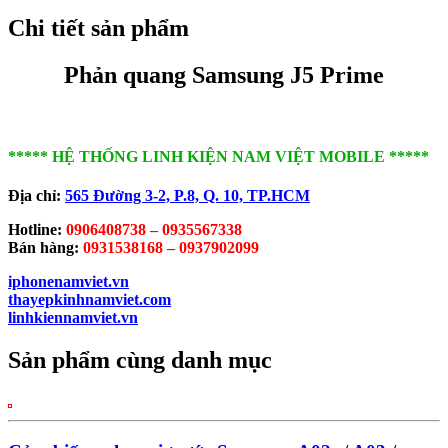
Chi tiết sản phẩm
Phản quang Samsung J5 Prime
***** HỆ THỐNG LINH KIỆN NAM VIỆT MOBILE *****
Địa chỉ:
565 Đường 3-2, P.8, Q. 10,
TP.HCM
Hotline:
0906408738 – 0935567338
Bán hàng:
0931538168 – 0937902099
iphonenamviet.vn
thayepkinhnamviet.com
linhkiennamviet.vn
Sản phẩm cùng danh mục