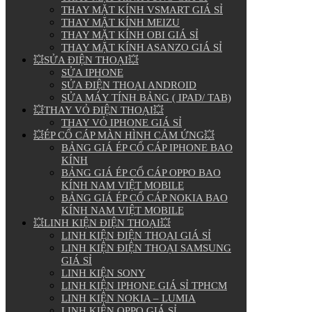
THAY MẶT KÍNH VSMART GIÁ SỈ
THAY MẶT KÍNH MEIZU
THAY MẶT KÍNH OBI GIÁ SỈ
THAY MẶT KÍNH ASANZO GIÁ SỈ
💥SỬA ĐIỆN THOẠI💥
SỬA IPHONE
SỬA ĐIỆN THOẠI ANDROID
SỬA MÁY TÍNH BẢNG ( IPAD/ TAB)
💥THAY VỎ ĐIỆN THOẠI💥
THAY VỎ IPHONE GIÁ SỈ
💥ÉP CỔ CÁP MÀN HÌNH CẢM ỨNG💥
BẢNG GIÁ ÉP CỔ CÁP IPHONE BAO
KÍNH
BẢNG GIÁ ÉP CỔ CÁP OPPO BAO
KÍNH NAM VIỆT MOBILE
BẢNG GIÁ ÉP CỔ CÁP NOKIA BAO
KÍNH NAM VIỆT MOBILE
💥LINH KIỆN ĐIỆN THOẠI💥
LINH KIỆN ĐIỆN THOẠI GIÁ SỈ
LINH KIỆN ĐIỆN THOẠI SAMSUNG
GIÁ SỈ
LINH KIỆN SONY
LINH KIỆN IPHONE GIÁ SỈ TPHCM
LINH KIỆN NOKIA – LUMIA
LINH KIỆN OPPO GIÁ SỈ