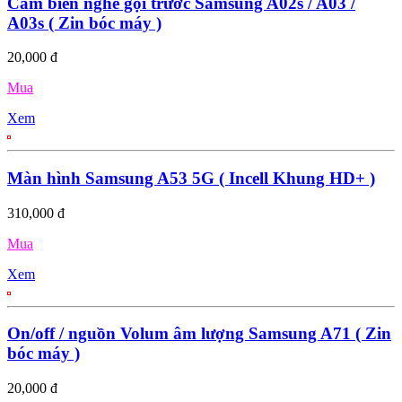
Cảm biến nghe gọi trước Samsung A02s / A03 /
A03s ( Zin bóc máy )
20,000 đ
Mua
Xem
Màn hình Samsung A53 5G ( Incell Khung HD+ )
310,000 đ
Mua
Xem
On/off / nguồn Volum âm lượng Samsung A71 ( Zin
bóc máy )
20,000 đ