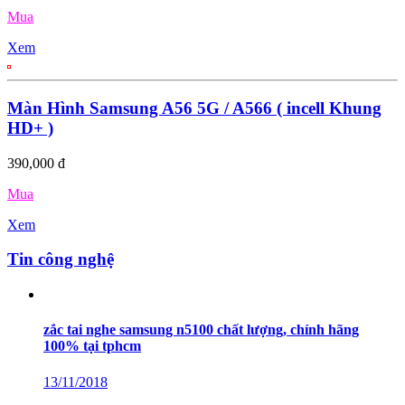
Mua
Xem
Màn Hình Samsung A56 5G / A566 ( incell Khung
HD+ )
390,000 đ
Mua
Xem
Tin công nghệ
zắc tai nghe samsung n5100 chất lượng, chính hãng
100% tại tphcm
13/11/2018