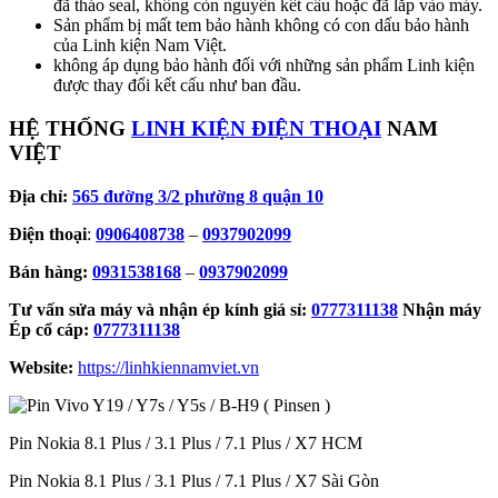
đã tháo seal, không còn nguyên kết cấu hoặc đã lắp vào máy.
Sản phẩm bị mất tem bảo hành không có con dấu bảo hành
của Linh kiện Nam Việt.
không áp dụng bảo hành đối với những sản phẩm Linh kiện
được thay đổi kết cấu như ban đầu.
HỆ THỐNG
LINH KIỆN ĐIỆN THOẠI
NAM
VIỆT
Địa chỉ:
565 đường 3/2 phường 8 quận 10
Điện thoại
:
0906408738
–
0937902099
Bán hàng:
0931538168
–
0937902099
Tư vấn sửa máy và nhận ép kính giá sỉ:
0777311138
Nhận máy
Ép cổ cáp:
0777311138
Website:
https://linhkiennamviet.vn
Pin Nokia 8.1 Plus / 3.1 Plus / 7.1 Plus / X7 HCM
Pin Nokia 8.1 Plus / 3.1 Plus / 7.1 Plus / X7 Sài Gòn