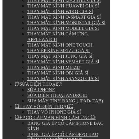
THAY MẶT KÍNH MASSTEL GIÁ SỈ
THAY MẶT KÍNH HUAWEI GIÁ SỈ
THAY MẶT KÍNH WIKO GIÁ SỈ
THAY MẶT KÍNH Q-SMART GIÁ SỈ
THAY MẶT KÍNH MOBIISTAR GIÁ SỈ
THAY MẶT KÍNH MOBELL GIÁ SỈ
THAY MẶT KÍNH CẢM ỨNG
APPLEWATCH
THAY MẶT KÍNH ONE TOUCH
THAY ÉP KÍNH MEIZU GIÁ SỈ
THAY MẶT KÍNH JUNO GIÁ SỈ
THAY MẶT KÍNH VSMART GIÁ SỈ
THAY MẶT KÍNH MEIZU
THAY MẶT KÍNH OBI GIÁ SỈ
THAY MẶT KÍNH ASANZO GIÁ SỈ
💥SỬA ĐIỆN THOẠI💥
SỬA IPHONE
SỬA ĐIỆN THOẠI ANDROID
SỬA MÁY TÍNH BẢNG ( IPAD/ TAB)
💥THAY VỎ ĐIỆN THOẠI💥
THAY VỎ IPHONE GIÁ SỈ
💥ÉP CỔ CÁP MÀN HÌNH CẢM ỨNG💥
BẢNG GIÁ ÉP CỔ CÁP IPHONE BAO
KÍNH
BẢNG GIÁ ÉP CỔ CÁP OPPO BAO