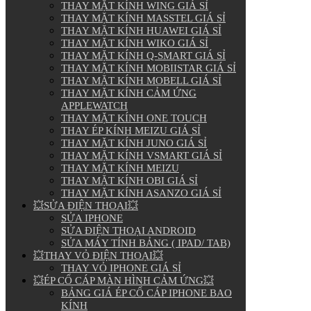
THAY MẶT KÍNH WING GIÁ SỈ
THAY MẶT KÍNH MASSTEL GIÁ SỈ
THAY MẶT KÍNH HUAWEI GIÁ SỈ
THAY MẶT KÍNH WIKO GIÁ SỈ
THAY MẶT KÍNH Q-SMART GIÁ SỈ
THAY MẶT KÍNH MOBIISTAR GIÁ SỈ
THAY MẶT KÍNH MOBELL GIÁ SỈ
THAY MẶT KÍNH CẢM ỨNG
APPLEWATCH
THAY MẶT KÍNH ONE TOUCH
THAY ÉP KÍNH MEIZU GIÁ SỈ
THAY MẶT KÍNH JUNO GIÁ SỈ
THAY MẶT KÍNH VSMART GIÁ SỈ
THAY MẶT KÍNH MEIZU
THAY MẶT KÍNH OBI GIÁ SỈ
THAY MẶT KÍNH ASANZO GIÁ SỈ
💥SỬA ĐIỆN THOẠI💥
SỬA IPHONE
SỬA ĐIỆN THOẠI ANDROID
SỬA MÁY TÍNH BẢNG ( IPAD/ TAB)
💥THAY VỎ ĐIỆN THOẠI💥
THAY VỎ IPHONE GIÁ SỈ
💥ÉP CỔ CÁP MÀN HÌNH CẢM ỨNG💥
BẢNG GIÁ ÉP CỔ CÁP IPHONE BAO
KÍNH