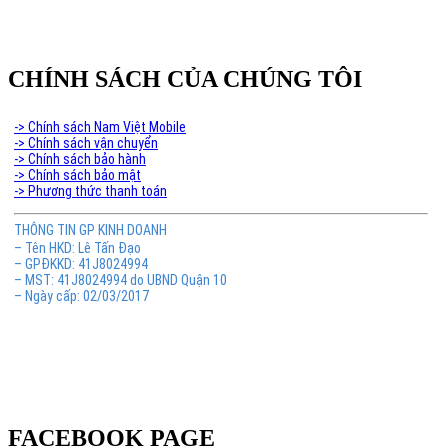
CHÍNH SÁCH CỦA CHÚNG TÔI
-> Chính sách Nam Việt Mobile
-> Chính sách vận chuyển
-> Chính sách bảo hành
-> Chính sách bảo mật
-> Phương thức thanh toán
THÔNG TIN GP KINH DOANH
– Tên HKD: Lê Tấn Đạo
– GPĐKKD: 41J8024994
– MST: 41J8024994 do UBND Quận 10
– Ngày cấp: 02/03/2017
FACEBOOK PAGE