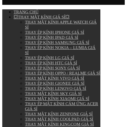
TRANG CHỦ
💥THAY MẶT KÍNH GIÁ SỈ💥
THAY MẶT KÍNH APPLE WATCH GIÁ
SỈ
THAY ÉP KÍNH IPHONE GIÁ SỈ
THAY ÉP KÍNH IPAD GIÁ SỈ
THAY ÉP KÍNH SAMSUNG GIÁ SỈ
THAY ÉP KÍNH NOKIA – LUMIA GIÁ
SỈ
THAY ÉP KÍNH LG GIÁ SỈ
THAY ÉP KÍNH HTC GIÁ SỈ
THAY ÉP KÍNH SONY GIÁ SỈ
THAY ÉP KÍNH OPPO / REALME GIÁ SỈ
THAY MẶT KÍNH VIVO GIÁ SỈ
THAY ÉP KÍNH GIONEE GIÁ SỈ
THAY ÉP KÍNH LENOVO GIÁ SỈ
THAY MẶT KÍNH SKY GIÁ SỈ
THAY MẶT KÍNH XIAOMI GIÁ SỈ
THAY ÉP MẶT KÍNH CẢM ỨNG ACER
GIÁ SỈ
THAY MẶT KÍNH ZENFONE GIÁ SỈ
THAY MẶT KÍNH COOLPAD GIÁ SỈ
THAY MẶT KÍNH KINGCOM GIÁ SỈ