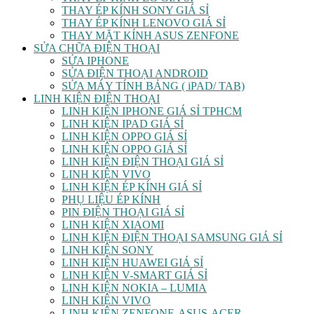
THAY ÉP KÍNH SONY GIÁ SỈ
THAY ÉP KÍNH LENOVO GIÁ SỈ
THAY MẶT KÍNH ASUS ZENFONE
SỬA CHỮA ĐIỆN THOẠI
SỬA IPHONE
SỬA ĐIỆN THOẠI ANDROID
SỬA MÁY TÍNH BẢNG ( iPAD/ TAB)
LINH KIỆN ĐIỆN THOẠI
LINH KIỆN IPHONE GIÁ SỈ TPHCM
LINH KIỆN IPAD GIÁ SỈ
LINH KIỆN OPPO GIÁ SỈ
LINH KIỆN OPPO GIÁ SỈ
LINH KIỆN ĐIỆN THOẠI GIÁ SỈ
LINH KIỆN VIVO
LINH KIỆN ÉP KÍNH GIÁ SỈ
PHỤ LIỆU ÉP KÍNH
PIN ĐIỆN THOẠI GIÁ SỈ
LINH KIỆN XIAOMI
LINH KIỆN ĐIỆN THOẠI SAMSUNG GIÁ SỈ
LINH KIỆN SONY
LINH KIỆN HUAWEI GIÁ SỈ
LINH KIỆN V-SMART GIÁ SỈ
LINH KIỆN NOKIA – LUMIA
LINH KIỆN VIVO
LINH KIỆN ZENFONE-ASUS-ACER