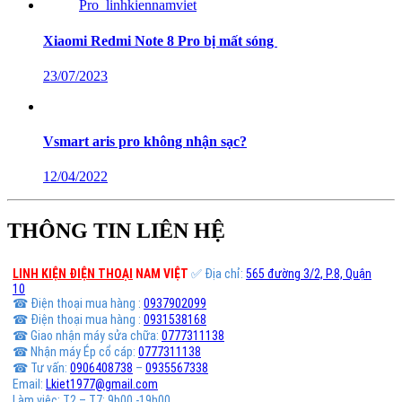
Xiaomi Redmi Note 8 Pro bị mất sóng
23/07/2023
Vsmart aris pro không nhận sạc?
12/04/2022
THÔNG TIN LIÊN HỆ
LINH KIỆN ĐIỆN THOẠI
NAM VIỆT
✅ Địa chỉ:
565 đường 3/2, P.8, Quận
10
☎ Điện thoại mua hàng :
0937902099
☎ Điện thoại mua hàng :
0931538168
☎ Giao nhận máy sửa chữa:
0777311138
☎ Nhận máy Ép cổ cáp:
0777311138
☎ Tư vấn:
0906408738
–
0935567338
Email:
Lkiet1977@gmail.com
Làm việc: T2 – T7: 9h00 -19h00