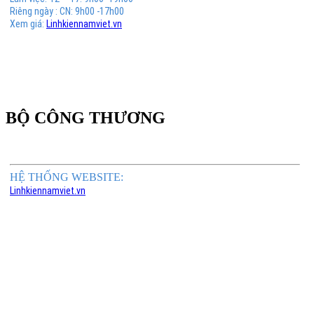
Riêng ngày : CN: 9h00 -17h00
Xem giá:
Linhkiennamviet.vn
BỘ CÔNG THƯƠNG
HỆ THỐNG WEBSITE:
Linhkiennamviet.vn
Phân Phối Meso Filler Botox Chính Hãng Giá Sỉ