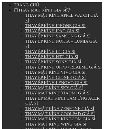
TRANG CHỦ
💥THAY MẶT KÍNH GIÁ SỈ💥
THAY MẶT KÍNH APPLE WATCH GIÁ
SỈ
THAY ÉP KÍNH IPHONE GIÁ SỈ
THAY ÉP KÍNH IPAD GIÁ SỈ
THAY ÉP KÍNH SAMSUNG GIÁ SỈ
THAY ÉP KÍNH NOKIA – LUMIA GIÁ
SỈ
THAY ÉP KÍNH LG GIÁ SỈ
THAY ÉP KÍNH HTC GIÁ SỈ
THAY ÉP KÍNH SONY GIÁ SỈ
THAY ÉP KÍNH OPPO / REALME GIÁ SỈ
THAY MẶT KÍNH VIVO GIÁ SỈ
THAY ÉP KÍNH GIONEE GIÁ SỈ
THAY ÉP KÍNH LENOVO GIÁ SỈ
THAY MẶT KÍNH SKY GIÁ SỈ
THAY MẶT KÍNH XIAOMI GIÁ SỈ
THAY ÉP MẶT KÍNH CẢM ỨNG ACER
GIÁ SỈ
THAY MẶT KÍNH ZENFONE GIÁ SỈ
THAY MẶT KÍNH COOLPAD GIÁ SỈ
THAY MẶT KÍNH KINGCOM GIÁ SỈ
THAY MẶT KÍNH WING GIÁ SỈ