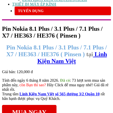
THIẾT BỊ MÁY ÉP KÍNH
TUYỂN DỤNG
Pin Nokia 8.1 Plus / 3.1 Plus / 7.1 Plus /
X7 / HE363 / HE376 ( Pinsen )
Pin Nokia 8.1 Plus / 3.1 Plus / 7.1 Plus /
X7 / HE363 / HE376 ( Pinsen )
tại
Linh
Kiện Nam Việt
Giá bán:
120,000 đ
Tính đến ngày 6 tháng 8 năm 2026.
Đã có
: 73 lượt xem mua sản
phẩm này,
còn Bạn thì sao?
Hãy Click để mua ngay nhé! Giá đã rẻ
nhất rồi.
Trung tâm
Linh Kiện Nam Việt
số 565 đường 3/2 Quận 10
rất
hân hạnh được phục vụ Quý Khách.
MUA NGAY