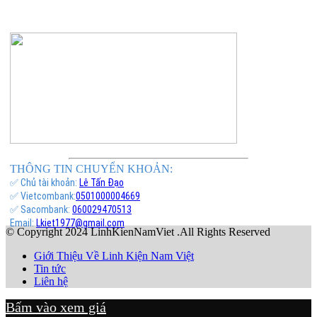
THÔNG TIN CHUYỂN KHOẢN:
✅ Chủ tài khoản:
Lê Tấn Đạo
✅ Vietcombank:
0501000004669
✅ Sacombank:
060029470513
Email:
Lkiet1977@gmail.com
© Copyright 2024 LinhKienNamViet .All Rights Reserved
Giới Thiệu Về Linh Kiện Nam Việt
Tin tức
Liên hệ
Bấm vào xem giá