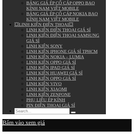
BẢNG GIÁ ÉP CỔ CÁP OPPO BAO
KÍNH NAM VIỆT MOBILE
BẢNG GIÁ ÉP CỔ CÁP NOKIA BAO
KÍNH NAM VIỆT MOBILE
💥LINH KIỆN ĐIỆN THOẠI💥
LINH KIỆN ĐIỆN THOẠI GIÁ SỈ
LINH KIỆN ĐIỆN THOẠI SAMSUNG
GIÁ SỈ
LINH KIỆN SONY
LINH KIỆN IPHONE GIÁ SỈ TPHCM
LINH KIỆN NOKIA – LUMIA
LINH KIỆN OPPO GIÁ SỈ
LINH KIỆN IPAD GIÁ SỈ
LINH KIỆN HUAWEI GIÁ SỈ
LINH KIỆN OPPO GIÁ SỈ
LINH KIỆN VIVO
LINH KIỆN XIAOMI
LINH KIỆN ZENFONE
PHỤ LIỆU ÉP KÍNH
PIN ĐIỆN THOẠI GIÁ SỈ
Bấm vào xem giá