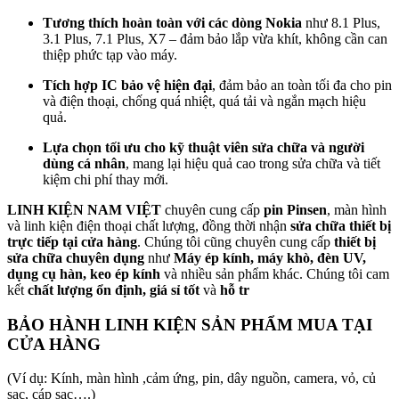
Tương thích hoàn toàn với các dòng Nokia
như 8.1 Plus,
3.1 Plus, 7.1 Plus, X7 – đảm bảo lắp vừa khít, không cần can
thiệp phức tạp vào máy.
Tích hợp IC bảo vệ hiện đại
, đảm bảo an toàn tối đa cho pin
và điện thoại, chống quá nhiệt, quá tải và ngắn mạch hiệu
quả.
Lựa chọn tối ưu cho kỹ thuật viên sửa chữa và người
dùng cá nhân
, mang lại hiệu quả cao trong sửa chữa và tiết
kiệm chi phí thay mới.
LINH KIỆN NAM VIỆT
chuyên cung cấp
pin Pinsen
, màn hình
và linh kiện điện thoại chất lượng, đồng thời nhận
sửa chữa thiết bị
trực tiếp tại cửa hàng
. Chúng tôi cũng chuyên cung cấp
thiết bị
sửa chữa chuyên dụng
như
Máy ép kính, máy khò, đèn UV,
dụng cụ hàn, keo ép kính
và nhiều sản phẩm khác. Chúng tôi cam
kết
chất lượng ổn định, giá sỉ tốt
và
hỗ tr
BẢO HÀNH LINH KIỆN SẢN PHẨM MUA TẠI
CỬA HÀNG
(Ví dụ: Kính, màn hình ,cảm ứng, pin, dây nguồn, camera, vỏ, củ
sạc, cáp sạc….)