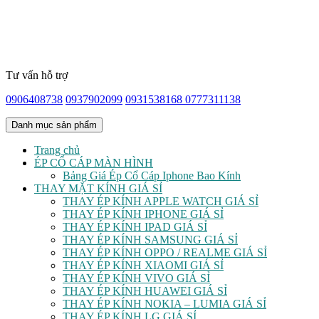
Tư vấn hỗ trợ
0906408738
0937902099
0931538168
0777311138
Danh mục sản phẩm
Trang chủ
ÉP CỔ CÁP MÀN HÌNH
Bảng Giá Ép Cổ Cáp Iphone Bao Kính
THAY MẶT KÍNH GIÁ SỈ
THAY ÉP KÍNH APPLE WATCH GIÁ SỈ
THAY ÉP KÍNH IPHONE GIÁ SỈ
THAY ÉP KÍNH IPAD GIÁ SỈ
THAY ÉP KÍNH SAMSUNG GIÁ SỈ
THAY ÉP KÍNH OPPO / REALME GIÁ SỈ
THAY ÉP KÍNH XIAOMI GIÁ SỈ
THAY ÉP KÍNH VIVO GIÁ SỈ
THAY ÉP KÍNH HUAWEI GIÁ SỈ
THAY ÉP KÍNH NOKIA – LUMIA GIÁ SỈ
THAY ÉP KÍNH LG GIÁ SỈ