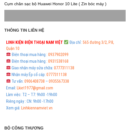
Cụm chân sạc bộ Huawei Honor 10 Lite ( Zin bóc máy )
THÔNG TIN LIÊN HỆ
LINH KIỆN ĐIỆN THOẠI
NAM VIỆT
Địa chỉ:
565 đường 3/2, P.8,
Quận 10
Điện thoại mua hàng :
0937902099
Điện thoại mua hàng :
0931538168
Giao nhận máy sửa chữa:
0777311138
Nhận máy Ép cổ cáp:
0777311138
Tư vấn:
0906408738
–
0935567338
Email:
Lkiet1977@gmail.com
Làm việc: T2 – T7: 9h00 -19h00
Riêng ngày : CN: 9h00 -17h00
Xem giá:
Linhkiennamviet.vn
BỘ CÔNG THƯƠNG