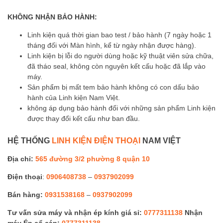
KHÔNG NHẬN BẢO HÀNH:
Linh kiện quá thời gian bao test / bảo hành (7 ngày hoặc 1
tháng đối với Màn hình, kể từ ngày nhận được hàng).
Linh kiện bị lỗi do người dùng hoặc kỹ thuật viên sửa chữa,
đã tháo seal, không còn nguyên kết cấu hoặc đã lắp vào
máy.
Sản phẩm bị mất tem bảo hành không có con dấu bảo
hành của Linh kiện Nam Việt.
không áp dụng bảo hành đối với những sản phẩm Linh kiện
được thay đổi kết cấu như ban đầu.
HỆ THỐNG
LINH KIỆN ĐIỆN THOẠI
NAM VIỆT
Địa chỉ:
565 đường 3/2 phường 8 quận 10
Điện thoại
:
0906408738
–
0937902099
Bán hàng:
0931538168
–
0937902099
Tư vấn sửa máy và nhận ép kính giá sỉ:
0777311138
Nhận
máy Ép cổ cáp:
0777311138