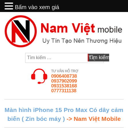
Bấm vào xem giá
Bấm vào xem giá
Skip
to
content
Tìm
kiếm
cho:
TƯ VẤN HỖ TRỢ
0906408738
0937902099
0931538168
0777311138
Màn hình iPhone 15 Pro Max Có dây cảm
biến ( Zin bóc máy )
-> Nam Việt Mobile