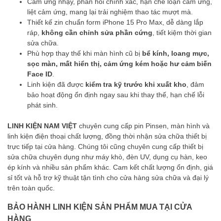
Cảm ứng nhạy, phản hồi chính xác, hạn chế loạn cảm ứng,
liệt cảm ứng, mang lại trải nghiệm thao tác mượt mà.
Thiết kế zin chuẩn form iPhone 15 Pro Max, dễ dàng lắp
ráp,
không cần chỉnh sửa phần cứng
, tiết kiệm thời gian
sửa chữa.
Phù hợp thay thế khi màn hình cũ bị
bể kính, loang mực,
sọc màn, mất hiển thị, cảm ứng kém hoặc hư cảm biến
Face ID
.
Linh kiện đã được
kiểm tra kỹ trước khi xuất kho
, đảm
bảo hoạt động ổn định ngay sau khi thay thế, hạn chế lỗi
phát sinh.
LINH KIỆN NAM VIỆT
chuyên cung cấp pin Pinsen, màn hình và
linh kiện điện thoại chất lượng, đồng thời nhận sửa chữa thiết bị
trực tiếp tại cửa hàng. Chúng tôi cũng chuyên cung cấp thiết bị
sửa chữa chuyên dụng như máy khò, đèn UV, dụng cụ hàn, keo
ép kính và nhiều sản phẩm khác. Cam kết chất lượng ổn định, giá
sỉ tốt và hỗ trợ kỹ thuật tận tình cho cửa hàng sửa chữa và đại lý
trên toàn quốc.
BẢO HÀNH LINH KIỆN SẢN PHẨM MUA TẠI CỬA
HÀNG