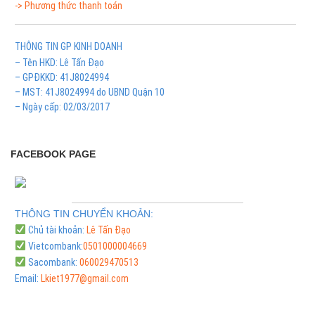
-> Phương thức thanh toán
THÔNG TIN GP KINH DOANH
– Tên HKD: Lê Tấn Đạo
– GPĐKKD: 41J8024994
– MST: 41J8024994 do UBND Quận 10
– Ngày cấp: 02/03/2017
FACEBOOK PAGE
THÔNG TIN CHUYỂN KHOẢN:
Chủ tài khoản:
Lê Tấn Đạo
Vietcombank:
0501000004669
Sacombank:
060029470513
Email:
Lkiet1977@gmail.com