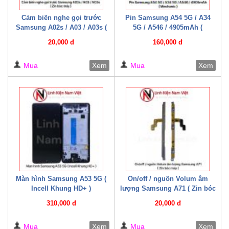
Cảm biến nghe gọi trước
Pin Samsung A54 5G / A34
Samsung A02s / A03 / A03s (
5G / A546 / 4905mAh (
Zin bóc máy )
Mechanic )
20,000 đ
160,000 đ
Mua
Xem
Mua
Xem
Màn hình Samsung A53 5G (
On/off / nguồn Volum âm
Incell Khung HD+ )
lượng Samsung A71 ( Zin bóc
máy )
310,000 đ
20,000 đ
Mua
Xem
Mua
Xem