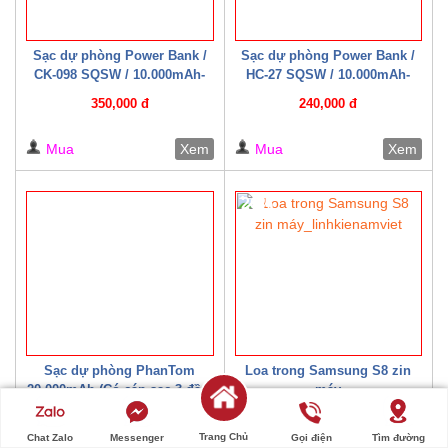
Sạc dự phòng Power Bank /
Sạc dự phòng Power Bank /
CK-098 SQSW / 10.000mAh-
HC-27 SQSW / 10.000mAh-
15W ( Có cáp sạc kèm theo )
22.5W ( Có cáp sạc kèm theo )
350,000 đ
240,000 đ
Trắng/ Đen
Mua
Xem
Mua
Xem
20%
Sạc dự phòng PhanTom
Loa trong Samsung S8 zin
20.000mAh (Có cáp sạc 3 đầu)
máy
300,000 đ
20,000 đ
Trang Chủ
Chat Zalo
Messenger
Gọi điện
Tìm đường