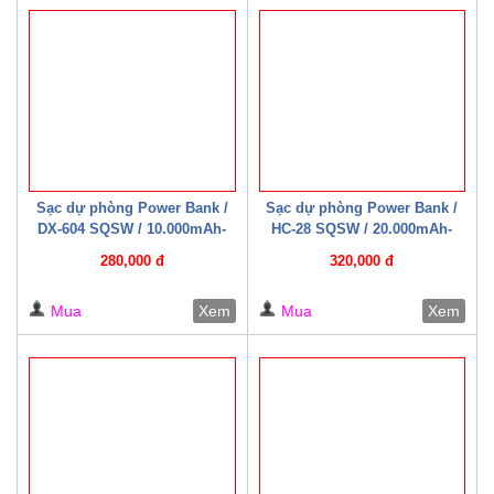
Sạc dự phòng Power Bank /
Sạc dự phòng Power Bank /
DX-604 SQSW / 10.000mAh-
HC-28 SQSW / 20.000mAh-
22.5W ( Có cáp sạc kèm theo )
22.5W ( Có cáp sạc kèm theo )
280,000 đ
320,000 đ
Trắng/ Đen
Mua
Xem
Mua
Xem