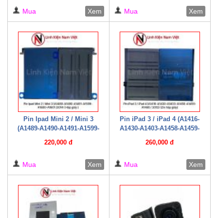
giấy )
Mua
Xem
Mua
Xem
Pin Ipad Mini 2 / Mini 3
Pin iPad 3 / iPad 4 (A1416-
(A1489-A1490-A1491-A1599-
A1430-A1403-A1458-A1459-
A1600-A1601 /2014 ( Hộp giấy
A1460 / 2012) (Zin hộp giấy)
220,000 đ
260,000 đ
)
Mua
Xem
Mua
Xem