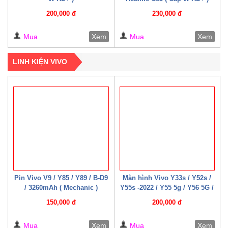
200,000 đ
230,000 đ
Mua
Xem
Mua
Xem
LINH KIỆN VIVO
Pin Vivo V9 / Y85 / Y89 / B-D9
Màn hình Vivo Y33s / Y52s /
/ 3260mAh ( Mechanic )
Y55s -2022 / Y55 5g / Y56 5G /
Y76 / Y35 – 2022 / Y75-5G /
150,000 đ
200,000 đ
Y77e / Y72t / U5 / T2x / T1x /
T1 – 4G / T1 – 5G ( 07 – 08
Mua
Xem
Mua
Xem
Cáp W HD+ )