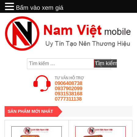
Bấm vào xem giá
Bấm vào xem giá
Skip
to
content
Tìm
kiếm
cho:
TƯ VẤN HỖ TRỢ
0906408738
0937902099
0931538168
0777311138
SẢN PHẨM MỚI NHẤT