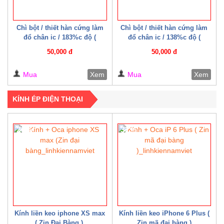
Chì bột / thiết hàn cứng làm
Chì bột / thiết hàn cứng làm
đổ chân ic / 183%c độ (
đổ chân ic / 138%c độ (
Mechanic )
Mechanic )
50,000 đ
50,000 đ
Mua
Xem
Mua
Xem
KÍNH ÉP ĐIỆN THOẠI
20%
32%
Kính liền keo iphone XS max
Kính liền keo iPhone 6 Plus (
( Zin Đại Bàng )
Zin mã đại bàng )