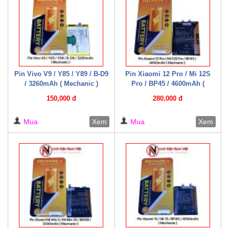
Pin Vivo V9 / Y85 / Y89 / B-D9
Pin Xiaomi 12 Pro / Mi 12S
/ 3260mAh ( Mechanic )
Pro / BP45 / 4600mAh (
Mechanic )
150,000 đ
280,000 đ
Mua
Xem
Mua
Xem