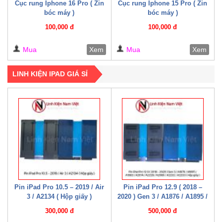
Cục rung Iphone 16 Pro ( Zin
Cục rung Iphone 15 Pro ( Zin
bóc máy )
bóc máy )
100,000 đ
100,000 đ
Mua
Xem
Mua
Xem
LINH KIỆN IPAD GIÁ SỈ
Pin iPad Pro 10.5 – 2019 / Air
Pin iPad Pro 12.9 ( 2018 –
3 / A2134 ( Hộp giấy )
2020 ) Gen 3 / A1876 / A1895 /
A1983 / A2014 / A2229 / A2069
300,000 đ
500,000 đ
/ A2232 / A2233 / A2043 ( Hộp