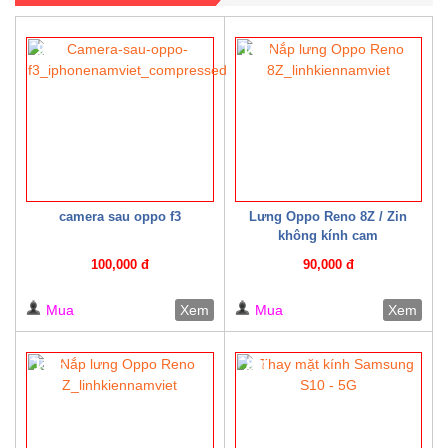
9%
10%
camera sau oppo f3
Lưng Oppo Reno 8Z / Zin
không kính cam
100,000 đ
90,000 đ
Mua
Xem
Mua
Xem
13%
8%