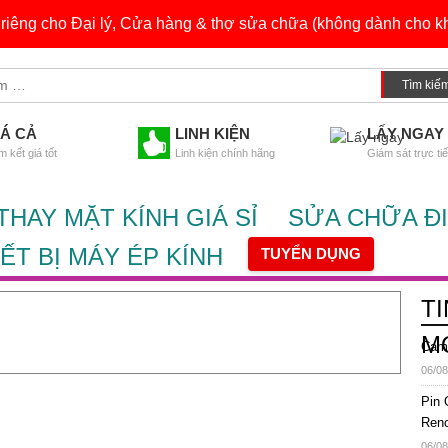
h riêng cho Đại lý, Cửa hàng & thợ sửa chữa (không dành cho kh
IÁ CẢ
LINH KIỆN
LẤY NGAY
 kết giá tốt
Linh kiện chính hãng
Giám sát trực ti
THAY MẶT KÍNH GIÁ SỈ
SỬA CHỮA ĐI
IẾT BỊ MÁY ÉP KÍNH
TUYỂN DỤNG
T
M
Came
06/08
Pin 
Reno
06/08