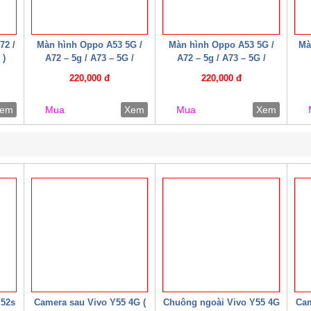
72 /
Màn hình Oppo A53 5G /
Màn hình Oppo A53 5G /
Mà
 )
A72 – 5g / A73 – 5G /
A72 – 5g / A73 – 5G /
Realme 7 – 5G / Narzo 30
Realme 7 – 5G / Narzo 30
220,000 đ
220,000 đ
Pro 5G / Realme Q2 ( Cáp
Pro 5G / Realme Q2 ( Cáp
W HD+ )
W HD+ )
em
Mua
Xem
Mua
Xem
Y52s
Camera sau Vivo Y55 4G (
Chuông ngoài Vivo Y55 4G
Cam