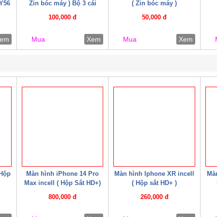
 Y56
Zin bóc máy ) Bộ 3 cái
( Zin bóc máy )
 /
100,000 đ
50,000 đ
U5 /
1 –
em
Mua
Xem
Mua
Xem
+ )
 Hộp
Màn hình iPhone 14 Pro
Màn hình Iphone XR incell
Màn
Max incell ( Hộp Sắt HD+)
( Hộp sắt HD+ )
800,000 đ
260,000 đ