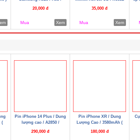
A03s ( Zin bóc máy )
(CYX6832)
20,000 đ
35,000 đ
em
Mua
Xem
Mua
Xem
ung
Pin iPhone 14 Plus / Dung
Pin iPhone XR / Dung
Cụ
 (
lượng cao / A2850 /
Lượng Cao / 3580mAh (
4850mAh ( Mechanic )
Mechanic )
290,000 đ
180,000 đ