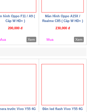
n hình Oppo F11 / A9 (
Màn Hình Oppo A15X /
Cáp W HD+ )
Realme C85 ( Cáp W HD+ )
200,000 đ
230,000 đ
Mua
Xem
Mua
Xem
era trước Vivo Y55 4G
Đèn led flash Vivo Y55 4G