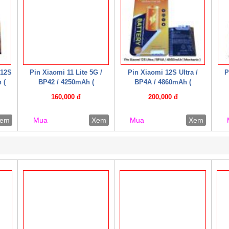
 12S
Pin Xiaomi 11 Lite 5G /
Pin Xiaomi 12S Ultra /
P
 (
BP42 / 4250mAh (
BP4A / 4860mAh (
Mechanic )
Mechanic )
160,000 đ
200,000 đ
em
Mua
Xem
Mua
Xem