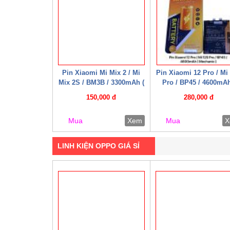
Pin Xiaomi Mi Mix 2 / Mi
Pin Xiaomi 12 Pro / Mi
Mix 2S / BM3B / 3300mAh (
Pro / BP45 / 4600mAh
Mechanic )
Mechanic )
150,000 đ
280,000 đ
Mua
Xem
Mua
X
LINH KIỆN OPPO GIÁ SỈ