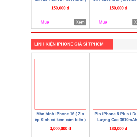
Mechanic )
150,000 đ
150,000 đ
Mua
Xem
Mua
X
LINH KIỆN IPHONE GIÁ SỈ TPHCM
Màn hình iPhone 16 ( Zin
Pin iPhone 8 Plus / D
ép Kính có kèm cảm biến )
Lượng Cao 3610mAh
Mechanic )
3,000,000 đ
180,000 đ