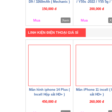
D9 / 3260mAh ( Mechanic )
/ Y55s -2022 / Y55 5g /
5G / Y76 / Y35 – 2022
150,000 đ
200,000 đ
Y75-5G / Y77e / Y72t / 
T2x / T1x / T1 – 4G / T
Mua
Xem
Mua
X
5G ( 07 – 08 Cáp W HD
LINH KIỆN ĐIỆN THOẠI GIÁ SỈ
Màn hình iphone 14 Plus (
Màn iPhone 11 incell (
Incell Hộp sắt HD+ )
sắt HD+ )
450,000 đ
260,000 đ