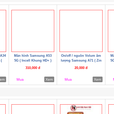
 A34
Màn hình Samsung A53
On/off / nguồn Volum âm
M
 (
5G ( Incell Khung HD+ )
lượng Samsung A71 ( Zin
5G
bóc máy )
310,000 đ
20,000 đ
em
Mua
Xem
Mua
Xem