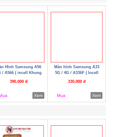
àn Hình Samsung A56
Màn hình Samsung A33
 / A566 ( incell Khung
5G / 4G / A336F ( Incell
HD+ )
Khung HD+)
390,000 đ
330,000 đ
Mua
Xem
Mua
Xem