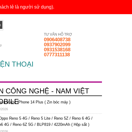
ách lẻ là người sử dụng).
TƯ VẤN HỖ TRỢ
0906408738
0937902099
ếp
0931538168
0777311138
ỆN THOẠI
IN CÔNG NGHỆ - NAM VIỆT
OBILE
ra trước iPhone 14 Plus ( Zin bóc máy )
/2026
Oppo Reno 5 4G / Reno 5 Lite / Reno 5Z / Reno 6 4G /
6 4G / Reno 6Z 5G / BLP819 / 4220mAh ( Hộp sắt )
/2026