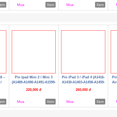
em
Mua
Xem
Mua
Xem
18 –
Pin Ipad Mini 2 / Mini 3
Pin iPad 3 / iPad 4 (A1416-
Pin
/
(A1489-A1490-A1491-A1599-
A1430-A1403-A1458-A1459-
Air
 /
A1600-A1601 /2014 ( Hộp
A1460 / 2012) (Zin hộp
220,000 đ
260,000 đ
 /
giấy )
giấy)
ấy )
em
Mua
Xem
Mua
Xem