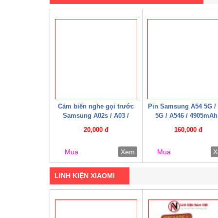
Cảm biến nghe gọi trước
Pin Samsung A54 5G /
Samsung A02s / A03 /
5G / A546 / 4905mAh
A03s ( Zin bóc máy )
Mechanic )
20,000 đ
160,000 đ
Mua
Xem
Mua
X
LINH KIỆN XIAOMI