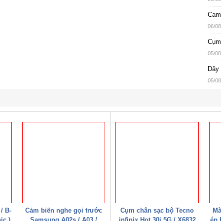
Came
06/08
Cụm 
05/08
Dây 
05/08
/ B-
Cảm biến nghe gọi trước
Cụm chân sạc bộ Tecno
Mà
ic )
Samsung A02s / A03 /
infinix Hot 30i 5G / X6832
ép 