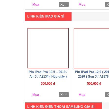
Mua
Xem
Mua
X
LINH KIỆN IPAD GIÁ SỈ
Pin iPad Pro 10.5 – 2019 /
Pin iPad Pro 12.9 ( 20
Air 3 / A2134 ( Hộp giấy )
2020 ) Gen 3 / A1876 
A1895 / A1983 / A2014
300,000 đ
500,000 đ
A2229 / A2069 / A2232
A2233 / A2043 ( Hộp gi
Mua
Xem
Mua
X
LINH KIỆN ĐIỆN THOẠI SAMSUNG GIÁ SỈ