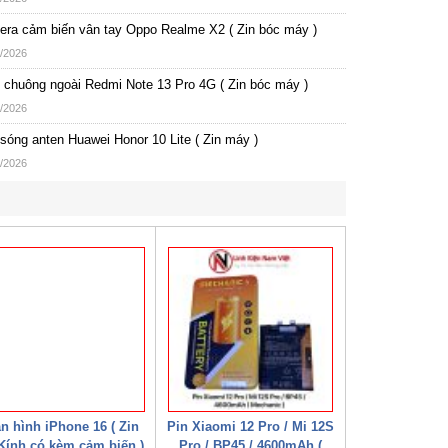
ra cảm biến vân tay Oppo Realme X2 ( Zin bóc máy )
/2026
chuông ngoài Redmi Note 13 Pro 4G ( Zin bóc máy )
/2026
sóng anten Huawei Honor 10 Lite ( Zin máy )
/2026
n hình iPhone 16 ( Zin
Pin Xiaomi 12 Pro / Mi 12S
Kính có kèm cảm biến )
Pro / BP45 / 4600mAh (