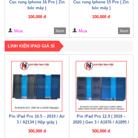
Cục rung Iphone 16 Pro ( Zin
Cục rung Iphone 15 Pro ( Zin
bóc máy )
bóc máy )
100,000 đ
100,000 đ
Mua
Xem
Mua
Xem
LINH KIỆN IPAD GIÁ SỈ
Pin iPad Pro 10.5 – 2019 / Air
Pin iPad Pro 12.9 ( 2018 –
3 / A2134 ( Hộp giấy )
2020 ) Gen 3 / A1876 / A1895 /
A1983 / A2014 / A2229 / A2069
300,000 đ
500,000 đ
/ A2232 / A2233 / A2043 ( Hộp