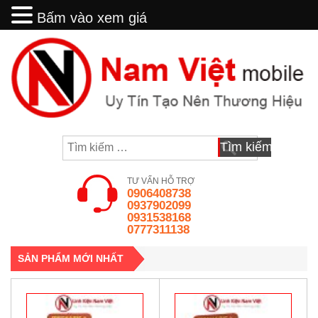
Bấm vào xem giá
Bấm vào xem giá
Skip
to
content
Tìm
kiếm
cho:
TƯ VẤN HỖ TRỢ
0906408738
0937902099
0931538168
0777311138
SẢN PHẨM MỚI NHẤT