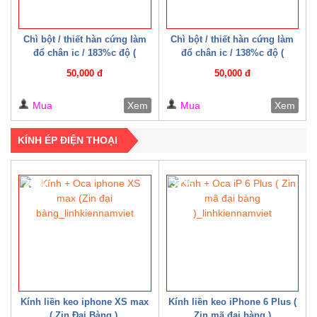
Chì bột / thiết hàn cứng làm
Chì bột / thiết hàn cứng làm
đổ chân ic / 183%c độ (
đổ chân ic / 138%c độ (
Mechanic )
Mechanic )
50,000 đ
50,000 đ
Mua
Xem
Mua
Xem
KÍNH ÉP ĐIỆN THOẠI
20%
32%
Kính liền keo iphone XS max
Kính liền keo iPhone 6 Plus (
( Zin Đại Bàng )
Zin mã đại bàng )