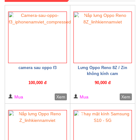
9%
10%
camera sau oppo f3
Lưng Oppo Reno 8Z / Zin
không kính cam
100,000 đ
90,000 đ
Mua
Xem
Mua
Xem
13%
8%