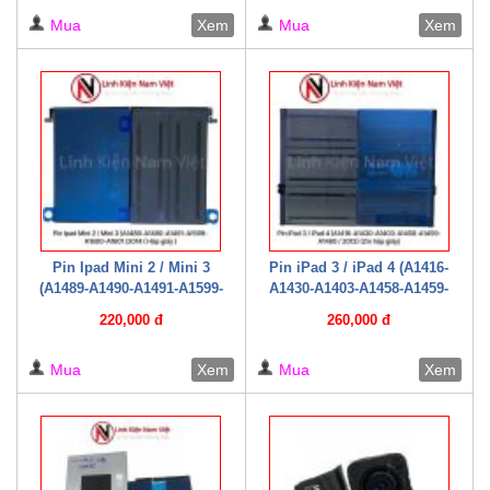
giấy )
Mua
Xem
Mua
Xem
Pin Ipad Mini 2 / Mini 3
Pin iPad 3 / iPad 4 (A1416-
(A1489-A1490-A1491-A1599-
A1430-A1403-A1458-A1459-
A1600-A1601 /2014 ( Hộp giấy
A1460 / 2012) (Zin hộp giấy)
220,000 đ
260,000 đ
)
Mua
Xem
Mua
Xem