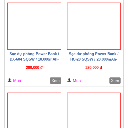
Sạc dự phòng Power Bank /
Sạc dự phòng Power Bank /
DX-604 SQSW / 10.000mAh-
HC-28 SQSW / 20.000mAh-
22.5W ( Có cáp sạc kèm theo )
22.5W ( Có cáp sạc kèm theo )
280,000 đ
320,000 đ
Trắng/ Đen
Mua
Xem
Mua
Xem