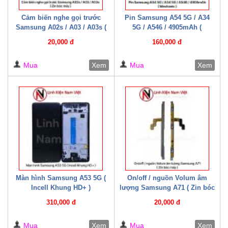
Cảm biến nghe gọi trước
Pin Samsung A54 5G / A34
Samsung A02s / A03 / A03s (
5G / A546 / 4905mAh (
Zin bóc máy )
Mechanic )
20,000 đ
160,000 đ
Mua
Xem
Mua
Xem
Màn hình Samsung A53 5G (
On/off / nguồn Volum âm
Incell Khung HD+ )
lượng Samsung A71 ( Zin bóc
máy )
310,000 đ
20,000 đ
Mua
Xem
Mua
Xem