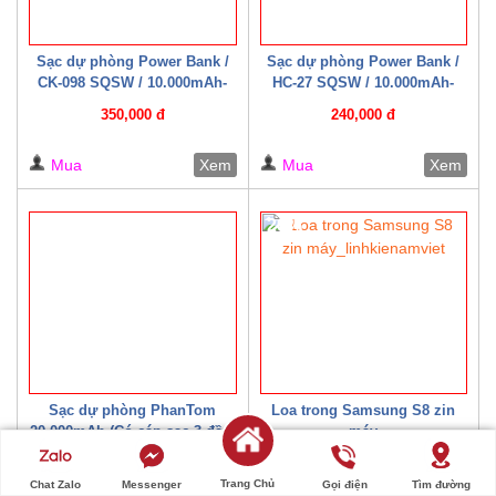
Sạc dự phòng Power Bank /
Sạc dự phòng Power Bank /
CK-098 SQSW / 10.000mAh-
HC-27 SQSW / 10.000mAh-
15W ( Có cáp sạc kèm theo )
22.5W ( Có cáp sạc kèm theo )
350,000 đ
240,000 đ
Trắng/ Đen
Mua
Xem
Mua
Xem
20%
Sạc dự phòng PhanTom
Loa trong Samsung S8 zin
20.000mAh (Có cáp sạc 3 đầu)
máy
300,000 đ
20,000 đ
Trang Chủ
Chat Zalo
Messenger
Gọi điện
Tìm đường