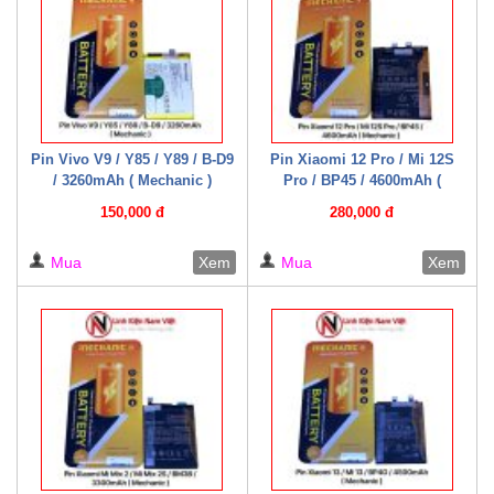
Pin Vivo V9 / Y85 / Y89 / B-D9
Pin Xiaomi 12 Pro / Mi 12S
/ 3260mAh ( Mechanic )
Pro / BP45 / 4600mAh (
Mechanic )
150,000 đ
280,000 đ
Mua
Xem
Mua
Xem