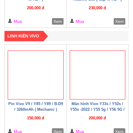
200,000 đ
230,000 đ
Mua
Xem
Mua
Xem
LINH KIỆN VIVO
Pin Vivo V9 / Y85 / Y89 / B-D9
Màn hình Vivo Y33s / Y52s /
/ 3260mAh ( Mechanic )
Y55s -2022 / Y55 5g / Y56 5G /
Y76 / Y35 – 2022 / Y75-5G /
150,000 đ
200,000 đ
Y77e / Y72t / U5 / T2x / T1x /
T1 – 4G / T1 – 5G ( 07 – 08
Mua
Xem
Mua
Xem
Cáp W HD+ )