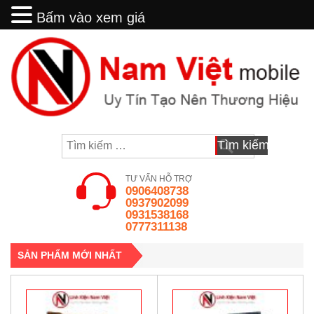
Bấm vào xem giá
Bấm vào xem giá
Skip
to
content
Tìm
kiếm
cho:
TƯ VẤN HỖ TRỢ
0906408738
0937902099
0931538168
0777311138
SẢN PHẨM MỚI NHẤT