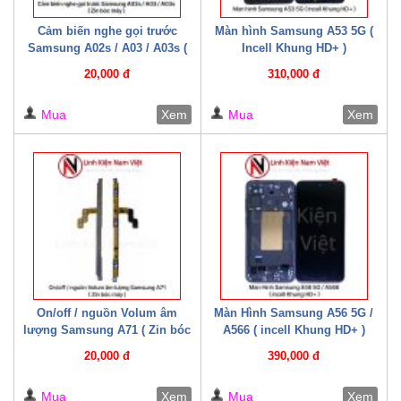
Cảm biến nghe gọi trước
Màn hình Samsung A53 5G (
Samsung A02s / A03 / A03s (
Incell Khung HD+ )
Zin bóc máy )
20,000 đ
310,000 đ
Mua
Xem
Mua
Xem
On/off / nguồn Volum âm
Màn Hình Samsung A56 5G /
lượng Samsung A71 ( Zin bóc
A566 ( incell Khung HD+ )
máy )
20,000 đ
390,000 đ
Mua
Xem
Mua
Xem