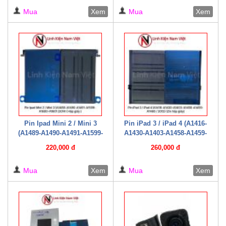
giấy )
Mua
Xem
Mua
Xem
Pin Ipad Mini 2 / Mini 3
Pin iPad 3 / iPad 4 (A1416-
(A1489-A1490-A1491-A1599-
A1430-A1403-A1458-A1459-
A1600-A1601 /2014 ( Hộp giấy
A1460 / 2012) (Zin hộp giấy)
220,000 đ
260,000 đ
)
Mua
Xem
Mua
Xem