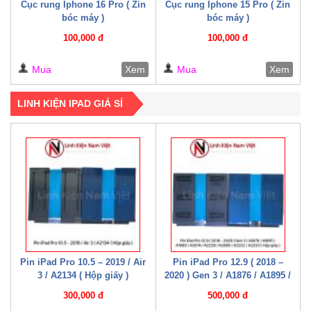
Cục rung Iphone 16 Pro ( Zin
Cục rung Iphone 15 Pro ( Zin
bóc máy )
bóc máy )
100,000 đ
100,000 đ
Mua
Xem
Mua
Xem
LINH KIỆN IPAD GIÁ SỈ
Pin iPad Pro 10.5 – 2019 / Air
Pin iPad Pro 12.9 ( 2018 –
3 / A2134 ( Hộp giấy )
2020 ) Gen 3 / A1876 / A1895 /
A1983 / A2014 / A2229 / A2069
300,000 đ
500,000 đ
/ A2232 / A2233 / A2043 ( Hộp