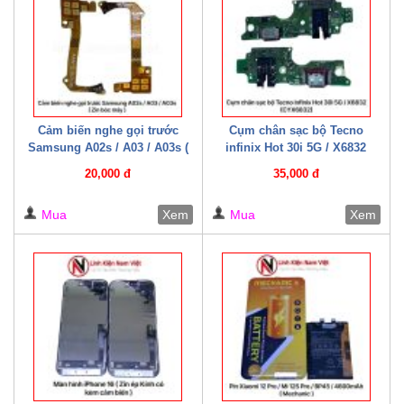
Cảm biến nghe gọi trước
Cụm chân sạc bộ Tecno
Samsung A02s / A03 / A03s (
infinix Hot 30i 5G / X6832
Zin bóc máy )
(CYX6832)
20,000 đ
35,000 đ
Mua
Xem
Mua
Xem