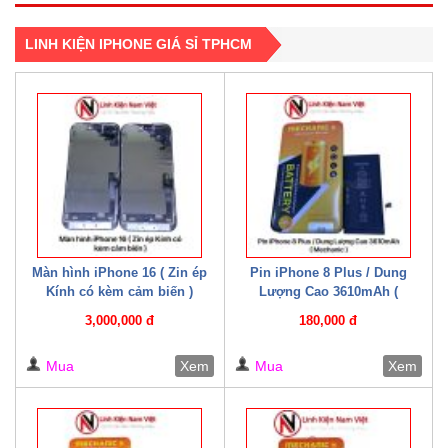
LINH KIỆN IPHONE GIÁ SỈ TPHCM
Màn hình iPhone 16 ( Zin ép
Pin iPhone 8 Plus / Dung
Kính có kèm cảm biến )
Lượng Cao 3610mAh (
Mechanic )
3,000,000 đ
180,000 đ
Mua
Xem
Mua
Xem