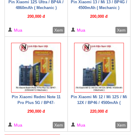
Pin Xiaomi 12S Ultra / BP4A /
Pin Xiaomi 13 / Mi 13 / BP4G /
4860mAh ( Mechanic )
4500mAh ( Mechanic )
200,000 đ
200,000 đ
Mua
Xem
Mua
Xem
Pin Xiaomi Redmi Note 11
Pin Xiaomi Mi 12 / Mi 12S / Mi
Pro Plus 5G / BP47-
12X / BP46 / 4500mAh (
2250mAh*2 ( Mechanic )
Mechanic )
290,000 đ
220,000 đ
Mua
Xem
Mua
Xem