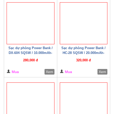
Sạc dự phòng Power Bank /
Sạc dự phòng Power Bank /
DX-604 SQSW / 10.000mAh-
HC-28 SQSW / 20.000mAh-
22.5W ( Có cáp sạc kèm theo )
22.5W ( Có cáp sạc kèm theo )
280,000 đ
320,000 đ
Trắng/ Đen
Mua
Xem
Mua
Xem