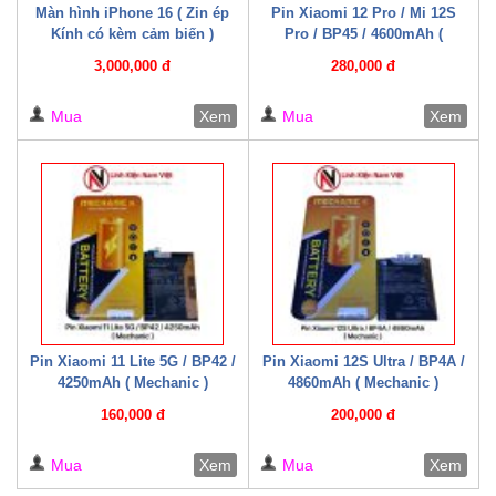
Màn hình iPhone 16 ( Zin ép
Pin Xiaomi 12 Pro / Mi 12S
Kính có kèm cảm biến )
Pro / BP45 / 4600mAh (
Mechanic )
3,000,000 đ
280,000 đ
Mua
Xem
Mua
Xem
Pin Xiaomi 11 Lite 5G / BP42 /
Pin Xiaomi 12S Ultra / BP4A /
4250mAh ( Mechanic )
4860mAh ( Mechanic )
160,000 đ
200,000 đ
Mua
Xem
Mua
Xem