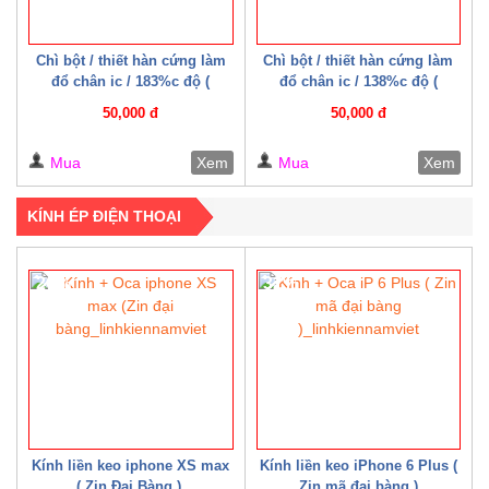
Chì bột / thiết hàn cứng làm
Chì bột / thiết hàn cứng làm
đổ chân ic / 183%c độ (
đổ chân ic / 138%c độ (
Mechanic )
Mechanic )
50,000 đ
50,000 đ
Mua
Xem
Mua
Xem
KÍNH ÉP ĐIỆN THOẠI
20%
32%
Kính liền keo iphone XS max
Kính liền keo iPhone 6 Plus (
( Zin Đại Bàng )
Zin mã đại bàng )