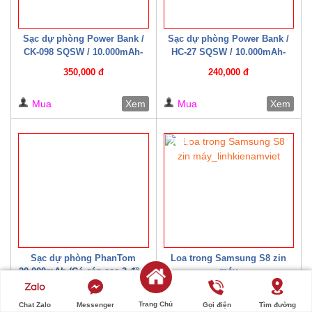
Sạc dự phòng Power Bank /
Sạc dự phòng Power Bank /
CK-098 SQSW / 10.000mAh-
HC-27 SQSW / 10.000mAh-
15W ( Có cáp sạc kèm theo )
22.5W ( Có cáp sạc kèm theo )
350,000 đ
240,000 đ
Trắng/ Đen
Mua
Xem
Mua
Xem
20%
Sạc dự phòng PhanTom
Loa trong Samsung S8 zin
20.000mAh (Có cáp sạc 3 đầu)
máy
300,000 đ
20,000 đ
Trang Chủ
Chat Zalo
Messenger
Gọi điện
Tìm đường