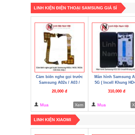
LINH KIỆN ĐIỆN THOẠI SAMSUNG GIÁ SỈ
Cảm biến nghe gọi trước
Màn hình Samsung A
Samsung A02s / A03 /
5G ( Incell Khung HD+
A03s ( Zin bóc máy )
20,000 đ
310,000 đ
Mua
Xem
Mua
X
LINH KIỆN XIAOMI