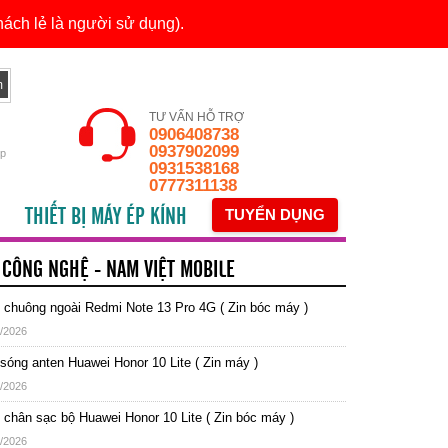
ách lẻ là người sử dụng).
TƯ VẤN HỖ TRỢ
0906408738
0937902099
ếp
0931538168
0777311138
THIẾT BỊ MÁY ÉP KÍNH
TUYỂN DỤNG
 CÔNG NGHỆ - NAM VIỆT MOBILE
chuông ngoài Redmi Note 13 Pro 4G ( Zin bóc máy )
/2026
sóng anten Huawei Honor 10 Lite ( Zin máy )
/2026
chân sạc bộ Huawei Honor 10 Lite ( Zin bóc máy )
/2026