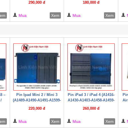
290,000 đ
180,000 đ
em
Mua
Xem
Mua
Xem
18 –
Pin Ipad Mini 2 / Mini 3
Pin iPad 3 / iPad 4 (A1416-
Pin
/
(A1489-A1490-A1491-A1599-
A1430-A1403-A1458-A1459-
Air
 /
A1600-A1601 /2014 ( Hộp
A1460 / 2012) (Zin hộp
220,000 đ
260,000 đ
 /
giấy )
giấy)
ấy )
em
Mua
Xem
Mua
Xem