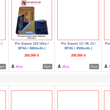
 /
Pin Xiaomi 12S Ultra /
Pin Xiaomi 13 / Mi 13 /
Pin
BP4A / 4860mAh (
BP4G / 4500mAh (
Mechanic )
Mechanic )
2
200,000 đ
200,000 đ
em
Mua
Xem
Mua
Xem