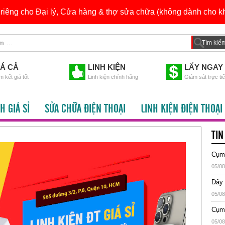
h riêng cho Đại lý, Cửa hàng & thợ sửa chữa (không dành cho kh
IÁ CẢ
LINH KIỆN
LẤY NGAY
 kết giá tốt
Linh kiện chính hãng
Giám sát trực ti
H GIÁ SỈ
SỬA CHỮA ĐIỆN THOẠI
LINH KIỆN ĐIỆN THOẠI
TIN
Cụm 
05/08
Dây 
05/08
Cụm 
05/08