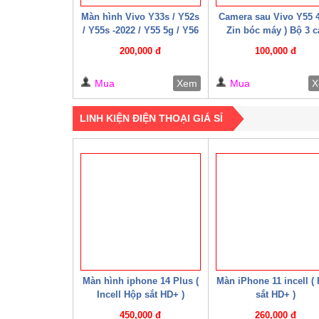
Màn hình Vivo Y33s / Y52s
Camera sau Vivo Y55 4
/ Y55s -2022 / Y55 5g / Y56
Zin bóc máy ) Bộ 3 c
5G / Y76 / Y35 – 2022 /
200,000 đ
100,000 đ
Y75-5G / Y77e / Y72t / U5 /
T2x / T1x / T1 – 4G / T1 –
Mua
Xem
Mua
X
5G ( 07 – 08 Cáp W HD+ )
LINH KIỆN ĐIỆN THOẠI GIÁ SỈ
Màn hình iphone 14 Plus (
Màn iPhone 11 incell (
Incell Hộp sắt HD+ )
sắt HD+ )
450,000 đ
260,000 đ