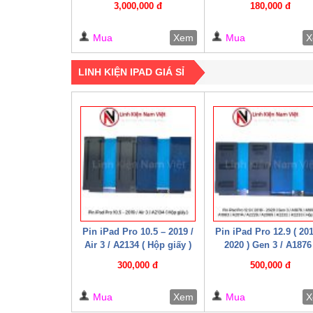
3,000,000 đ
180,000 đ
Mua
Xem
Mua
X
LINH KIỆN IPAD GIÁ SỈ
Pin iPad Pro 10.5 – 2019 /
Pin iPad Pro 12.9 ( 20
Air 3 / A2134 ( Hộp giấy )
2020 ) Gen 3 / A1876 
A1895 / A1983 / A2014
300,000 đ
500,000 đ
A2229 / A2069 / A2232
A2233 / A2043 ( Hộp gi
Mua
Xem
Mua
X