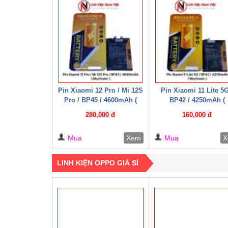
Pin Xiaomi 12 Pro / Mi 12S
Pin Xiaomi 11 Lite 5G
Pro / BP45 / 4600mAh (
BP42 / 4250mAh (
Mechanic )
Mechanic )
280,000 đ
160,000 đ
Mua
Xem
Mua
X
LINH KIỆN OPPO GIÁ SỈ