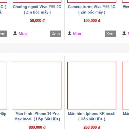
G (
Chuông ngoài Vivo Y55 4G
Camera trước Vivo Y55 4G
Đèn
ái
( Zin bóc máy )
( Zin bóc máy )
50,000 đ
100,000 đ
em
Mua
Xem
Mua
Xem
 Hộp
Màn hình iPhone 14 Pro
Màn hình Iphone XR incell
Màn
Max incell ( Hộp Sắt HD+)
( Hộp sắt HD+ )
800,000 đ
260,000 đ