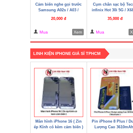
Cảm biến nghe gọi trước
Cụm chân sạc bộ Tec
Samsung A02s / A03 /
infinix Hot 30i 5G / X6
A03s ( Zin bóc máy )
(CYX6832)
20,000 đ
35,000 đ
Mua
Xem
Mua
X
LINH KIỆN IPHONE GIÁ SỈ TPHCM
Màn hình iPhone 16 ( Zin
Pin iPhone 8 Plus / D
ép Kính có kèm cảm biến )
Lượng Cao 3610mAh
Mechanic )