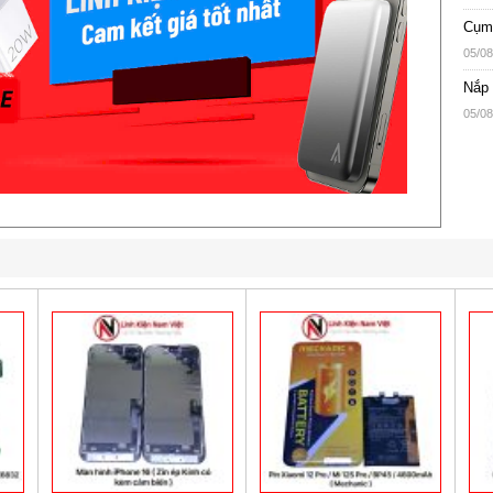
Cụm 
05/08
Nắp 
05/08