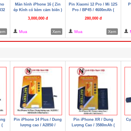
no
Màn hình iPhone 16 ( Zin
Pin Xiaomi 12 Pro / Mi 12S
P
832
ép Kính có kèm cảm biến )
Pro / BP45 / 4600mAh (
Mechanic )
3,000,000 đ
280,000 đ
em
Mua
Xem
Mua
Xem
ung
Pin iPhone 14 Plus / Dung
Pin iPhone XR / Dung
Cụ
 (
lượng cao / A2850 /
Lượng Cao / 3580mAh (
4850mAh ( Mechanic )
Mechanic )