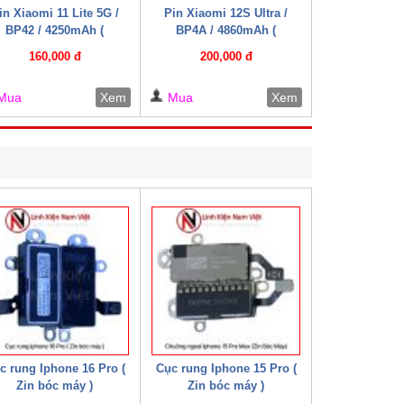
in Xiaomi 11 Lite 5G /
Pin Xiaomi 12S Ultra /
BP42 / 4250mAh (
BP4A / 4860mAh (
Mechanic )
Mechanic )
160,000 đ
200,000 đ
Mua
Xem
Mua
Xem
c rung Iphone 16 Pro (
Cục rung Iphone 15 Pro (
Zin bóc máy )
Zin bóc máy )