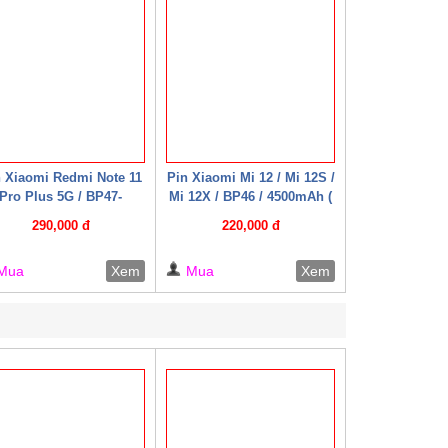
 Xiaomi Redmi Note 11
Pin Xiaomi Mi 12 / Mi 12S /
Pro Plus 5G / BP47-
Mi 12X / BP46 / 4500mAh (
250mAh*2 ( Mechanic )
Mechanic )
290,000 đ
220,000 đ
Mua
Xem
Mua
Xem