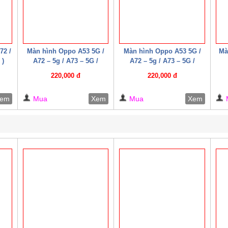
72 /
Màn hình Oppo A53 5G /
Màn hình Oppo A53 5G /
Mà
 )
A72 – 5g / A73 – 5G /
A72 – 5g / A73 – 5G /
Realme 7 – 5G / Narzo 30
Realme 7 – 5G / Narzo 30
220,000 đ
220,000 đ
Pro 5G / Realme Q2 ( Cáp
Pro 5G / Realme Q2 ( Cáp
W HD+ )
W HD+ )
em
Mua
Xem
Mua
Xem