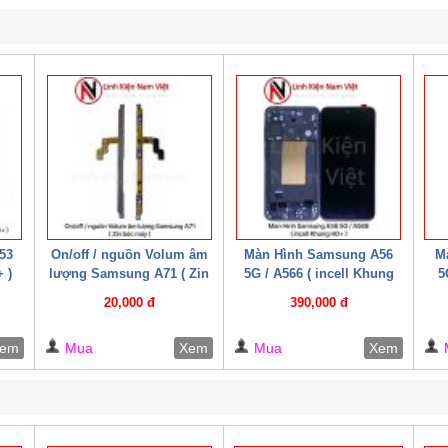
53
On/off / nguồn Volum âm
Màn Hình Samsung A56
M
 )
lượng Samsung A71 ( Zin
5G / A566 ( incell Khung
5
bóc máy )
HD+ )
20,000 đ
390,000 đ
em
Mua
Xem
Mua
Xem