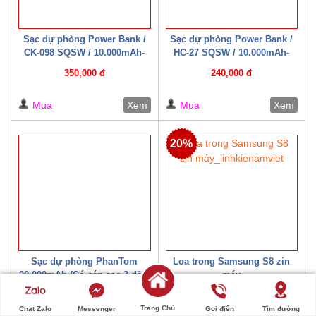
Sạc dự phòng Power Bank /
Sạc dự phòng Power Bank /
CK-098 SQSW / 10.000mAh-
HC-27 SQSW / 10.000mAh-
15W ( Có cáp sạc kèm theo )
22.5W ( Có cáp sạc kèm theo )
350,000 đ
240,000 đ
Trắng/ Đen
Mua
Xem
Mua
Xem
20%
Sạc dự phòng PhanTom
Loa trong Samsung S8 zin
20.000mAh (Có cáp sạc 3 đầu)
máy
300,000 đ
20,000 đ
Trang Chủ
Chat Zalo
Messenger
Gọi điện
Tìm đường