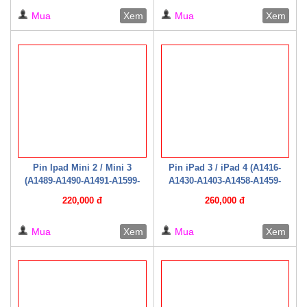
giấy )
Mua
Xem
Mua
Xem
Pin Ipad Mini 2 / Mini 3
Pin iPad 3 / iPad 4 (A1416-
(A1489-A1490-A1491-A1599-
A1430-A1403-A1458-A1459-
A1600-A1601 /2014 ( Hộp giấy
A1460 / 2012) (Zin hộp giấy)
220,000 đ
260,000 đ
)
Mua
Xem
Mua
Xem