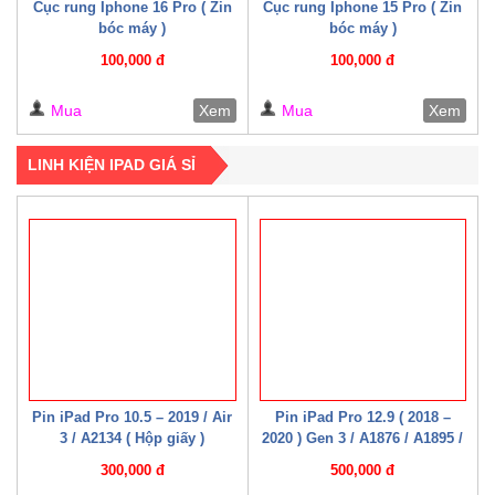
Cục rung Iphone 16 Pro ( Zin
Cục rung Iphone 15 Pro ( Zin
bóc máy )
bóc máy )
100,000 đ
100,000 đ
Mua
Xem
Mua
Xem
LINH KIỆN IPAD GIÁ SỈ
Pin iPad Pro 10.5 – 2019 / Air
Pin iPad Pro 12.9 ( 2018 –
3 / A2134 ( Hộp giấy )
2020 ) Gen 3 / A1876 / A1895 /
A1983 / A2014 / A2229 / A2069
300,000 đ
500,000 đ
/ A2232 / A2233 / A2043 ( Hộp