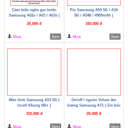
Cảm biến nghe gọi trước
Pin Samsung A54 5G / A34
Samsung A02s / A03 / A03s (
5G / A546 / 4905mAh (
Zin bóc máy )
Mechanic )
20,000 đ
160,000 đ
Mua
Xem
Mua
Xem
Màn hình Samsung A53 5G (
On/off / nguồn Volum âm
Incell Khung HD+ )
lượng Samsung A71 ( Zin bóc
máy )
310,000 đ
20,000 đ
Mua
Xem
Mua
Xem