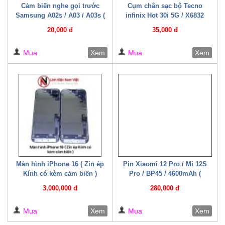
Cảm biến nghe gọi trước
Cụm chân sạc bộ Tecno
Samsung A02s / A03 / A03s (
infinix Hot 30i 5G / X6832
Zin bóc máy )
(CYX6832)
20,000 đ
35,000 đ
Mua
Xem
Mua
Xem
Màn hình iPhone 16 ( Zin ép
Pin Xiaomi 12 Pro / Mi 12S
Kính có kèm cảm biến )
Pro / BP45 / 4600mAh (
Mechanic )
3,000,000 đ
280,000 đ
Mua
Xem
Mua
Xem