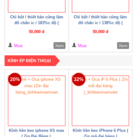
Chì bột / thiết hàn cứng làm
Chì bột / thiết hàn cứng làm
đổ chân ic / 183%c độ (
đổ chân ic / 138%c độ (
Mechanic )
Mechanic )
50,000 đ
50,000 đ
Mua
Xem
Mua
Xem
KÍNH ÉP ĐIỆN THOẠI
20%
32%
Kính liền keo iphone XS max
Kính liền keo iPhone 6 Plus (
( Zin Đại Bàng )
Zin mã đại bàng )