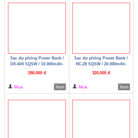
Sạc dự phòng Power Bank /
Sạc dự phòng Power Bank /
DX-604 SQSW / 10.000mAh-
HC-28 SQSW / 20.000mAh-
22.5W ( Có cáp sạc kèm theo )
22.5W ( Có cáp sạc kèm theo )
280,000 đ
320,000 đ
Trắng/ Đen
Mua
Xem
Mua
Xem