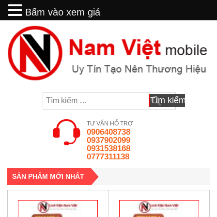
Bấm vào xem giá
Bấm vào xem giá
Skip
to
content
Tìm
kiếm
cho:
TƯ VẤN HỖ TRỢ
0906408738
0937902099
0931538168
0777311138
SẢN PHẨM MỚI NHẤT