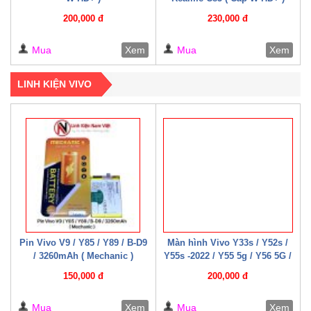
200,000 đ
230,000 đ
Mua
Xem
Mua
Xem
LINH KIỆN VIVO
Pin Vivo V9 / Y85 / Y89 / B-D9
Màn hình Vivo Y33s / Y52s /
/ 3260mAh ( Mechanic )
Y55s -2022 / Y55 5g / Y56 5G /
Y76 / Y35 – 2022 / Y75-5G /
150,000 đ
200,000 đ
Y77e / Y72t / U5 / T2x / T1x /
T1 – 4G / T1 – 5G ( 07 – 08
Mua
Xem
Mua
Xem
Cáp W HD+ )