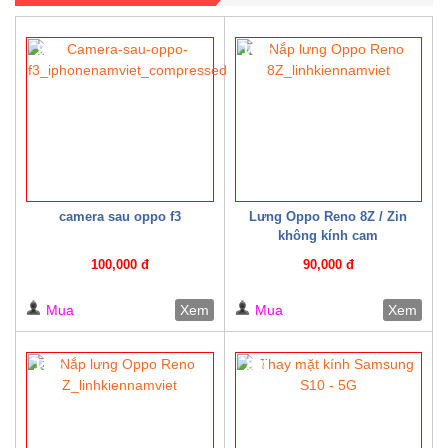
9%
10%
camera sau oppo f3
Lưng Oppo Reno 8Z / Zin
không kính cam
100,000 đ
90,000 đ
Mua
Xem
Mua
Xem
13%
8%