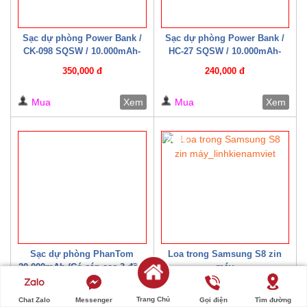
Sạc dự phòng Power Bank /
Sạc dự phòng Power Bank /
CK-098 SQSW / 10.000mAh-
HC-27 SQSW / 10.000mAh-
15W ( Có cáp sạc kèm theo )
22.5W ( Có cáp sạc kèm theo )
350,000 đ
240,000 đ
Trắng/ Đen
Mua
Xem
Mua
Xem
20%
Sạc dự phòng PhanTom
Loa trong Samsung S8 zin
20.000mAh (Có cáp sạc 3 đầu)
máy
300,000 đ
20,000 đ
Trang Chủ
Chat Zalo
Messenger
Gọi điện
Tìm đường