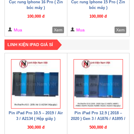
Cục rung Iphone 16 Pro ( Zin
Cục rung Iphone 15 Pro ( Zin
bóc máy )
bóc máy )
100,000 đ
100,000 đ
Mua
Xem
Mua
Xem
LINH KIỆN IPAD GIÁ SỈ
Pin iPad Pro 10.5 – 2019 / Air
Pin iPad Pro 12.9 ( 2018 –
3 / A2134 ( Hộp giấy )
2020 ) Gen 3 / A1876 / A1895 /
A1983 / A2014 / A2229 / A2069
300,000 đ
500,000 đ
/ A2232 / A2233 / A2043 ( Hộp