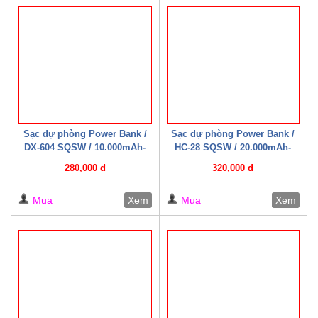
Sạc dự phòng Power Bank /
Sạc dự phòng Power Bank /
DX-604 SQSW / 10.000mAh-
HC-28 SQSW / 20.000mAh-
22.5W ( Có cáp sạc kèm theo )
22.5W ( Có cáp sạc kèm theo )
280,000 đ
320,000 đ
Trắng/ Đen
Mua
Xem
Mua
Xem