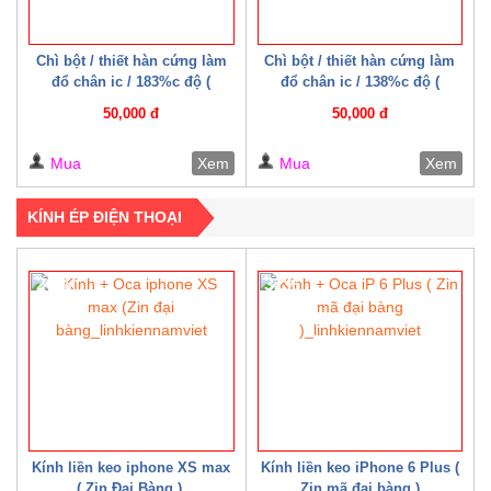
Chì bột / thiết hàn cứng làm
Chì bột / thiết hàn cứng làm
đổ chân ic / 183%c độ (
đổ chân ic / 138%c độ (
Mechanic )
Mechanic )
50,000 đ
50,000 đ
Mua
Xem
Mua
Xem
KÍNH ÉP ĐIỆN THOẠI
20%
32%
Kính liền keo iphone XS max
Kính liền keo iPhone 6 Plus (
( Zin Đại Bàng )
Zin mã đại bàng )