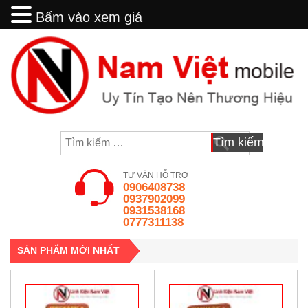
Bấm vào xem giá
Bấm vào xem giá
Skip
to
content
Tìm
kiếm
cho:
TƯ VẤN HỖ TRỢ
0906408738
0937902099
0931538168
0777311138
SẢN PHẨM MỚI NHẤT