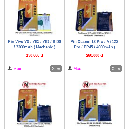
Pin Vivo V9 / Y85 / Y89 / B-D9
Pin Xiaomi 12 Pro / Mi 12S
/ 3260mAh ( Mechanic )
Pro / BP45 / 4600mAh (
Mechanic )
150,000 đ
280,000 đ
Mua
Xem
Mua
Xem