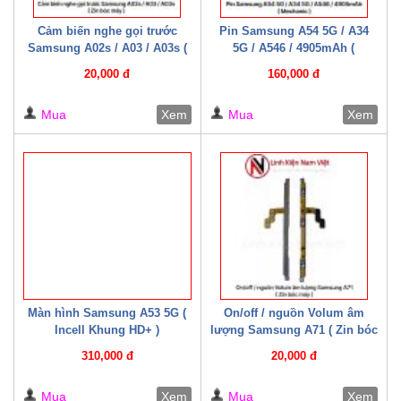
Cảm biến nghe gọi trước
Pin Samsung A54 5G / A34
Samsung A02s / A03 / A03s (
5G / A546 / 4905mAh (
Zin bóc máy )
Mechanic )
20,000 đ
160,000 đ
Mua
Xem
Mua
Xem
Màn hình Samsung A53 5G (
On/off / nguồn Volum âm
Incell Khung HD+ )
lượng Samsung A71 ( Zin bóc
máy )
310,000 đ
20,000 đ
Mua
Xem
Mua
Xem