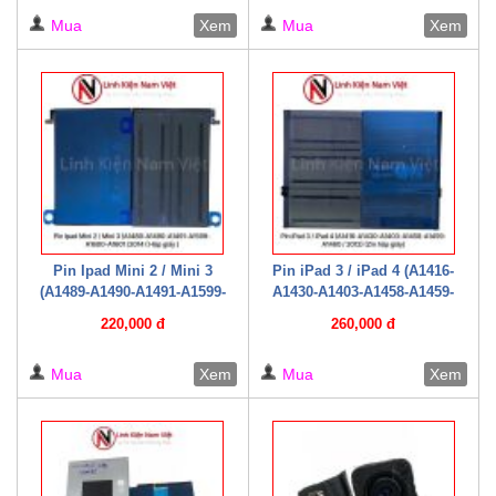
giấy )
Mua
Xem
Mua
Xem
Pin Ipad Mini 2 / Mini 3
Pin iPad 3 / iPad 4 (A1416-
(A1489-A1490-A1491-A1599-
A1430-A1403-A1458-A1459-
A1600-A1601 /2014 ( Hộp giấy
A1460 / 2012) (Zin hộp giấy)
220,000 đ
260,000 đ
)
Mua
Xem
Mua
Xem