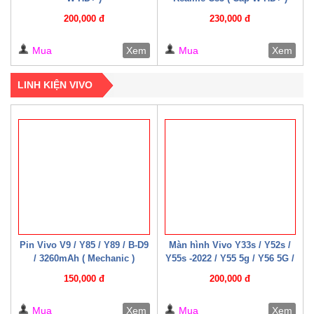
200,000 đ
230,000 đ
Mua
Xem
Mua
Xem
LINH KIỆN VIVO
Pin Vivo V9 / Y85 / Y89 / B-D9
Màn hình Vivo Y33s / Y52s /
/ 3260mAh ( Mechanic )
Y55s -2022 / Y55 5g / Y56 5G /
Y76 / Y35 – 2022 / Y75-5G /
150,000 đ
200,000 đ
Y77e / Y72t / U5 / T2x / T1x /
T1 – 4G / T1 – 5G ( 07 – 08
Mua
Xem
Mua
Xem
Cáp W HD+ )