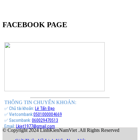
FACEBOOK PAGE
THÔNG TIN CHUYỂN KHOẢN:
✅ Chủ tài khoản:
Lê Tấn Đạo
✅ Vietcombank:
0501000004669
✅ Sacombank:
060029470513
Email:
Lkiet1977@gmail.com
© Copyright 2024 LinhKienNamViet .All Rights Reserved