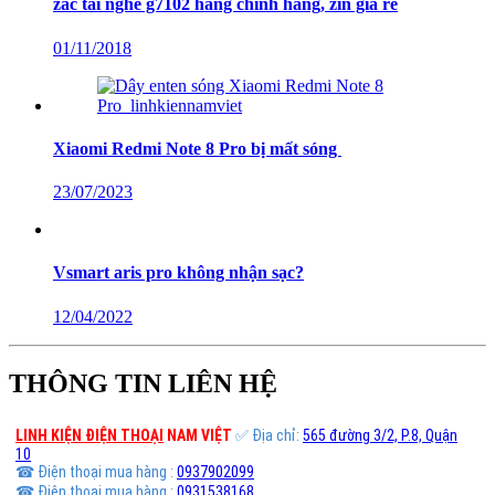
zắc tai nghe g7102 hàng chính hãng, zin giá rẻ
01/11/2018
Xiaomi Redmi Note 8 Pro bị mất sóng
23/07/2023
Vsmart aris pro không nhận sạc?
12/04/2022
THÔNG TIN LIÊN HỆ
LINH KIỆN ĐIỆN THOẠI
NAM VIỆT
✅ Địa chỉ:
565 đường 3/2, P.8, Quận
10
☎ Điện thoại mua hàng :
0937902099
☎ Điện thoại mua hàng :
0931538168