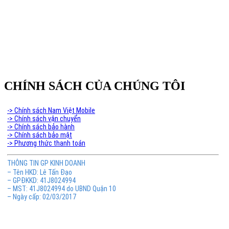
CHÍNH SÁCH CỦA CHÚNG TÔI
-> Chính sách Nam Việt Mobile
-> Chính sách vận chuyển
-> Chính sách bảo hành
-> Chính sách bảo mật
-> Phương thức thanh toán
THÔNG TIN GP KINH DOANH
– Tên HKD: Lê Tấn Đạo
– GPĐKKD: 41J8024994
– MST: 41J8024994 do UBND Quận 10
– Ngày cấp: 02/03/2017