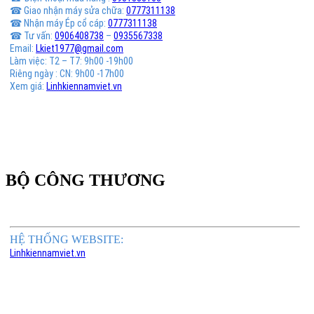
☎ Giao nhận máy sửa chữa:
0777311138
☎ Nhận máy Ép cổ cáp:
0777311138
☎ Tư vấn:
0906408738
–
0935567338
Email:
Lkiet1977@gmail.com
Làm việc: T2 – T7: 9h00 -19h00
Riêng ngày : CN: 9h00 -17h00
Xem giá:
Linhkiennamviet.vn
BỘ CÔNG THƯƠNG
HỆ THỐNG WEBSITE:
Linhkiennamviet.vn
Phân Phối Meso Filler Botox Chính Hãng Giá Sỉ