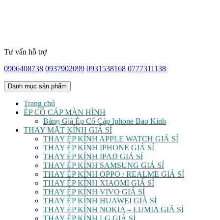
Tư vấn hỗ trợ
0906408738
0937902099
0931538168
0777311138
Danh mục sản phẩm
Trang chủ
ÉP CỔ CÁP MÀN HÌNH
Bảng Giá Ép Cổ Cáp Iphone Bao Kính
THAY MẶT KÍNH GIÁ SỈ
THAY ÉP KÍNH APPLE WATCH GIÁ SỈ
THAY ÉP KÍNH IPHONE GIÁ SỈ
THAY ÉP KÍNH IPAD GIÁ SỈ
THAY ÉP KÍNH SAMSUNG GIÁ SỈ
THAY ÉP KÍNH OPPO / REALME GIÁ SỈ
THAY ÉP KÍNH XIAOMI GIÁ SỈ
THAY ÉP KÍNH VIVO GIÁ SỈ
THAY ÉP KÍNH HUAWEI GIÁ SỈ
THAY ÉP KÍNH NOKIA – LUMIA GIÁ SỈ
THAY ÉP KÍNH LG GIÁ SỈ