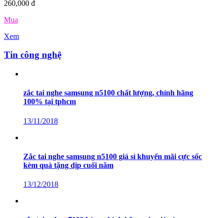
260,000 đ
Mua
Xem
Tin công nghệ
zắc tai nghe samsung n5100 chất lượng, chính hãng
100% tại tphcm
13/11/2018
Zắc tai nghe samsung n5100 giá sỉ khuyến mãi cực sốc
kèm quà tặng dịp cuối năm
13/12/2018