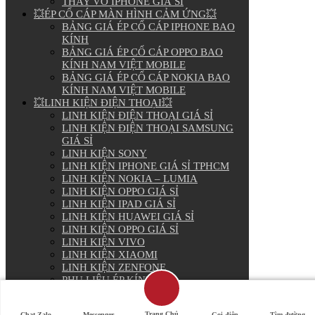
THAY VỎ IPHONE GIÁ SỈ
💥ÉP CỔ CÁP MÀN HÌNH CẢM ỨNG💥
BẢNG GIÁ ÉP CỔ CÁP IPHONE BAO
KÍNH
BẢNG GIÁ ÉP CỔ CÁP OPPO BAO
KÍNH NAM VIỆT MOBILE
BẢNG GIÁ ÉP CỔ CÁP NOKIA BAO
KÍNH NAM VIỆT MOBILE
💥LINH KIỆN ĐIỆN THOẠI💥
LINH KIỆN ĐIỆN THOẠI GIÁ SỈ
LINH KIỆN ĐIỆN THOẠI SAMSUNG
GIÁ SỈ
LINH KIỆN SONY
LINH KIỆN IPHONE GIÁ SỈ TPHCM
LINH KIỆN NOKIA – LUMIA
LINH KIỆN OPPO GIÁ SỈ
LINH KIỆN IPAD GIÁ SỈ
LINH KIỆN HUAWEI GIÁ SỈ
LINH KIỆN OPPO GIÁ SỈ
LINH KIỆN VIVO
LINH KIỆN XIAOMI
LINH KIỆN ZENFONE
PHỤ LIỆU ÉP KÍNH
PIN ĐIỆN THOẠI GIÁ SỈ
Trang Chủ
Chat Zalo
Messenger
Gọi điện
Tìm đường