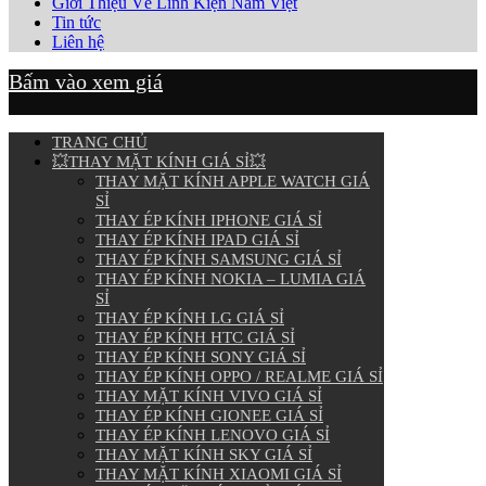
Giới Thiệu Về Linh Kiện Nam Việt
Tin tức
Liên hệ
Bấm vào xem giá
TRANG CHỦ
💥THAY MẶT KÍNH GIÁ SỈ💥
THAY MẶT KÍNH APPLE WATCH GIÁ
SỈ
THAY ÉP KÍNH IPHONE GIÁ SỈ
THAY ÉP KÍNH IPAD GIÁ SỈ
THAY ÉP KÍNH SAMSUNG GIÁ SỈ
THAY ÉP KÍNH NOKIA – LUMIA GIÁ
SỈ
THAY ÉP KÍNH LG GIÁ SỈ
THAY ÉP KÍNH HTC GIÁ SỈ
THAY ÉP KÍNH SONY GIÁ SỈ
THAY ÉP KÍNH OPPO / REALME GIÁ SỈ
THAY MẶT KÍNH VIVO GIÁ SỈ
THAY ÉP KÍNH GIONEE GIÁ SỈ
THAY ÉP KÍNH LENOVO GIÁ SỈ
THAY MẶT KÍNH SKY GIÁ SỈ
THAY MẶT KÍNH XIAOMI GIÁ SỈ