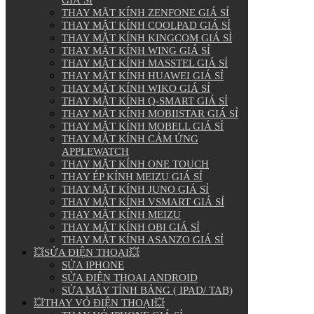
THAY MẶT KÍNH ZENFONE GIÁ SỈ
THAY MẶT KÍNH COOLPAD GIÁ SỈ
THAY MẶT KÍNH KINGCOM GIÁ SỈ
THAY MẶT KÍNH WING GIÁ SỈ
THAY MẶT KÍNH MASSTEL GIÁ SỈ
THAY MẶT KÍNH HUAWEI GIÁ SỈ
THAY MẶT KÍNH WIKO GIÁ SỈ
THAY MẶT KÍNH Q-SMART GIÁ SỈ
THAY MẶT KÍNH MOBIISTAR GIÁ SỈ
THAY MẶT KÍNH MOBELL GIÁ SỈ
THAY MẶT KÍNH CẢM ỨNG
APPLEWATCH
THAY MẶT KÍNH ONE TOUCH
THAY ÉP KÍNH MEIZU GIÁ SỈ
THAY MẶT KÍNH JUNO GIÁ SỈ
THAY MẶT KÍNH VSMART GIÁ SỈ
THAY MẶT KÍNH MEIZU
THAY MẶT KÍNH OBI GIÁ SỈ
THAY MẶT KÍNH ASANZO GIÁ SỈ
💥SỬA ĐIỆN THOẠI💥
SỬA IPHONE
SỬA ĐIỆN THOẠI ANDROID
SỬA MÁY TÍNH BẢNG ( IPAD/ TAB)
💥THAY VỎ ĐIỆN THOẠI💥