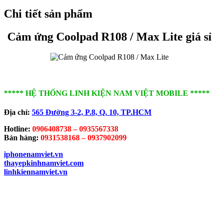
Chi tiết sản phẩm
Cảm ứng Coolpad R108 / Max Lite giá sỉ
***** HỆ THỐNG LINH KIỆN NAM VIỆT MOBILE *****
Địa chỉ:
565 Đường 3-2, P.8, Q. 10, TP.HCM
Hotline:
0906408738 – 0935567338
Bán hàng:
0931538168 – 0937902099
iphonenamviet.vn
thayepkinhnamviet.com
linhkiennamviet.vn