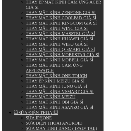
THAY ÉP MẶT KÍNH CẢM ỨNG ACER
GIÁ SỈ
THAY MẶT KÍNH ZENFONE GIÁ SỈ
THAY MẶT KÍNH COOLPAD GIÁ SỈ
THAY MẶT KÍNH KINGCOM GIÁ SỈ
THAY MẶT KÍNH WING GIÁ SỈ
THAY MẶT KÍNH MASSTEL GIÁ SỈ
THAY MẶT KÍNH HUAWEI GIÁ SỈ
THAY MẶT KÍNH WIKO GIÁ SỈ
THAY MẶT KÍNH Q-SMART GIÁ SỈ
THAY MẶT KÍNH MOBIISTAR GIÁ SỈ
THAY MẶT KÍNH MOBELL GIÁ SỈ
THAY MẶT KÍNH CẢM ỨNG
APPLEWATCH
THAY MẶT KÍNH ONE TOUCH
THAY ÉP KÍNH MEIZU GIÁ SỈ
THAY MẶT KÍNH JUNO GIÁ SỈ
THAY MẶT KÍNH VSMART GIÁ SỈ
THAY MẶT KÍNH MEIZU
THAY MẶT KÍNH OBI GIÁ SỈ
THAY MẶT KÍNH ASANZO GIÁ SỈ
💥SỬA ĐIỆN THOẠI💥
SỬA IPHONE
SỬA ĐIỆN THOẠI ANDROID
SỬA MÁY TÍNH BẢNG ( IPAD/ TAB)