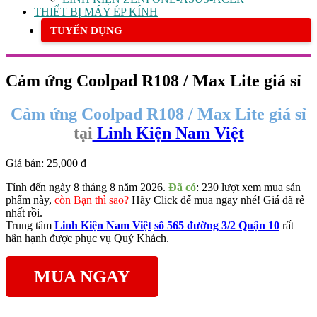
THIẾT BỊ MÁY ÉP KÍNH
TUYỂN DỤNG
Cảm ứng Coolpad R108 / Max Lite giá sỉ
Cảm ứng Coolpad R108 / Max Lite giá sỉ
tại
Linh Kiện Nam Việt
Giá bán:
25,000 đ
Tính đến ngày 8 tháng 8 năm 2026.
Đã có
: 230 lượt xem mua sản
phẩm này,
còn Bạn thì sao?
Hãy Click để mua ngay nhé! Giá đã rẻ
nhất rồi.
Trung tâm
Linh Kiện Nam Việt
số 565 đường 3/2 Quận 10
rất
hân hạnh được phục vụ Quý Khách.
MUA NGAY