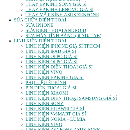
THAY ÉP KÍNH SONY GIÁ SỈ
THAY ÉP KÍNH LENOVO GIÁ SỈ
THAY MẶT KÍNH ASUS ZENFONE
SỬA CHỮA ĐIỆN THOẠI
SỬA IPHONE
SỬA ĐIỆN THOẠI ANDROID
SỬA MÁY TÍNH BẢNG ( iPAD/ TAB)
LINH KIỆN ĐIỆN THOẠI
LINH KIỆN IPHONE GIÁ SỈ TPHCM
LINH KIỆN IPAD GIÁ SỈ
LINH KIỆN OPPO GIÁ SỈ
LINH KIỆN OPPO GIÁ SỈ
LINH KIỆN ĐIỆN THOẠI GIÁ SỈ
LINH KIỆN VIVO
LINH KIỆN ÉP KÍNH GIÁ SỈ
PHỤ LIỆU ÉP KÍNH
PIN ĐIỆN THOẠI GIÁ SỈ
LINH KIỆN XIAOMI
LINH KIỆN ĐIỆN THOẠI SAMSUNG GIÁ SỈ
LINH KIỆN SONY
LINH KIỆN HUAWEI GIÁ SỈ
LINH KIỆN V-SMART GIÁ SỈ
LINH KIỆN NOKIA – LUMIA
LINH KIỆN VIVO
LINH KIỆN ZENFONE-ASUS-ACER