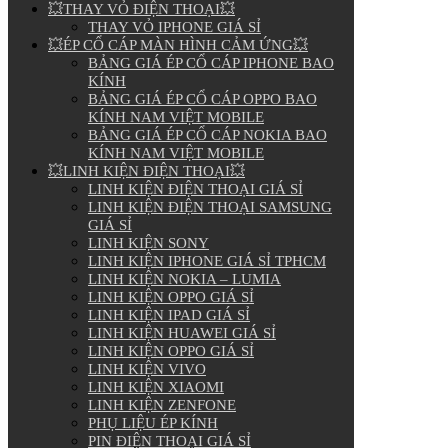
💥THAY VỎ ĐIỆN THOẠI💥
THAY VỎ IPHONE GIÁ SỈ
💥ÉP CỔ CÁP MÀN HÌNH CẢM ỨNG💥
BẢNG GIÁ ÉP CỔ CÁP IPHONE BAO
KÍNH
BẢNG GIÁ ÉP CỔ CÁP OPPO BAO
KÍNH NAM VIỆT MOBILE
BẢNG GIÁ ÉP CỔ CÁP NOKIA BAO
KÍNH NAM VIỆT MOBILE
💥LINH KIỆN ĐIỆN THOẠI💥
LINH KIỆN ĐIỆN THOẠI GIÁ SỈ
LINH KIỆN ĐIỆN THOẠI SAMSUNG
GIÁ SỈ
LINH KIỆN SONY
LINH KIỆN IPHONE GIÁ SỈ TPHCM
LINH KIỆN NOKIA – LUMIA
LINH KIỆN OPPO GIÁ SỈ
LINH KIỆN IPAD GIÁ SỈ
LINH KIỆN HUAWEI GIÁ SỈ
LINH KIỆN OPPO GIÁ SỈ
LINH KIỆN VIVO
LINH KIỆN XIAOMI
LINH KIỆN ZENFONE
PHỤ LIỆU ÉP KÍNH
PIN ĐIỆN THOẠI GIÁ SỈ