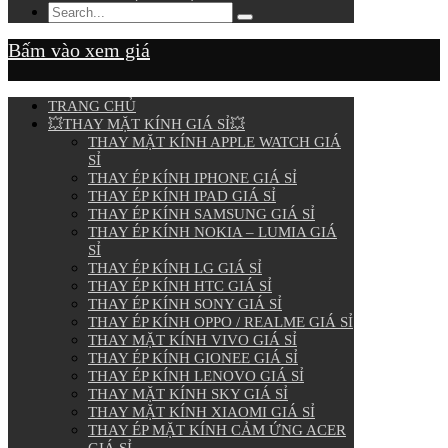
Bấm vào xem giá
TRANG CHỦ
💥THAY MẶT KÍNH GIÁ SỈ💥
THAY MẶT KÍNH APPLE WATCH GIÁ
SỈ
THAY ÉP KÍNH IPHONE GIÁ SỈ
THAY ÉP KÍNH IPAD GIÁ SỈ
THAY ÉP KÍNH SAMSUNG GIÁ SỈ
THAY ÉP KÍNH NOKIA – LUMIA GIÁ
SỈ
THAY ÉP KÍNH LG GIÁ SỈ
THAY ÉP KÍNH HTC GIÁ SỈ
THAY ÉP KÍNH SONY GIÁ SỈ
THAY ÉP KÍNH OPPO / REALME GIÁ SỈ
THAY MẶT KÍNH VIVO GIÁ SỈ
THAY ÉP KÍNH GIONEE GIÁ SỈ
THAY ÉP KÍNH LENOVO GIÁ SỈ
THAY MẶT KÍNH SKY GIÁ SỈ
THAY MẶT KÍNH XIAOMI GIÁ SỈ
THAY ÉP MẶT KÍNH CẢM ỨNG ACER
GIÁ SỈ