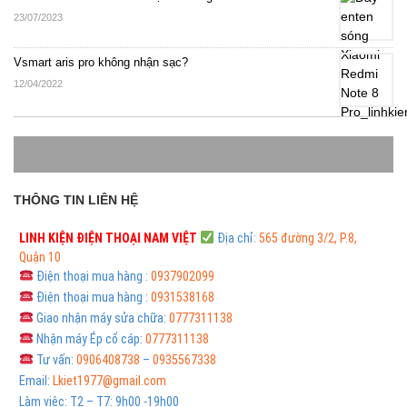
23/07/2023
Vsmart aris pro không nhận sạc?
12/04/2022
THÔNG TIN LIÊN HỆ
LINH KIỆN ĐIỆN THOẠI
NAM VIỆT
Địa chỉ:
565 đường 3/2, P.8,
Quận 10
Điện thoại mua hàng :
0937902099
Điện thoại mua hàng :
0931538168
Giao nhận máy sửa chữa:
0777311138
Nhận máy Ép cổ cáp:
0777311138
Tư vấn:
0906408738
–
0935567338
Email:
Lkiet1977@gmail.com
Làm việc: T2 – T7: 9h00 -19h00