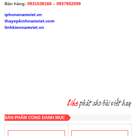
Bán hàng:
0931538168 – 0937902099
iphonenamviet.vn
thayepkinhnamviet.com
linhkiennamviet.vn
SẢN PHẨM CÙNG DANH MỤC