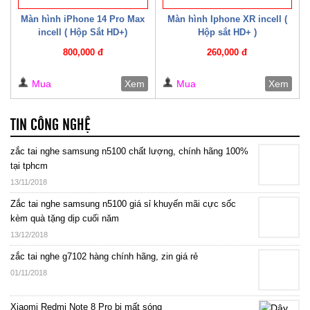
Màn hình iPhone 14 Pro Max
Màn hình Iphone XR incell (
incell ( Hộp Sắt HD+)
Hộp sắt HD+ )
800,000 đ
260,000 đ
Mua
Xem
Mua
Xem
TIN CÔNG NGHỆ
zắc tai nghe samsung n5100 chất lượng, chính hãng 100%
tại tphcm
13/11/2018
Zắc tai nghe samsung n5100 giá sỉ khuyến mãi cực sốc
kèm quà tặng dịp cuối năm
13/12/2018
zắc tai nghe g7102 hàng chính hãng, zin giá rẻ
01/11/2018
Xiaomi Redmi Note 8 Pro bị mất sóng