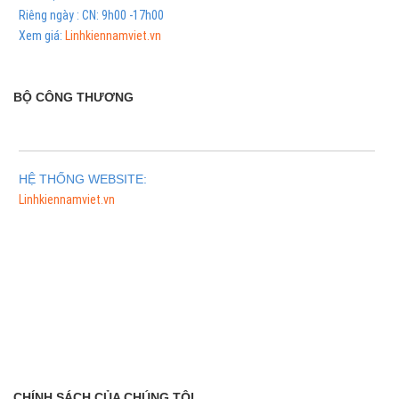
Riêng ngày : CN: 9h00 -17h00
Xem giá:
Linhkiennamviet.vn
BỘ CÔNG THƯƠNG
HỆ THỐNG WEBSITE:
Linhkiennamviet.vn
Phân Phối Meso Filler Botox Chính Hãng Giá Sỉ
CHÍNH SÁCH CỦA CHÚNG TÔI