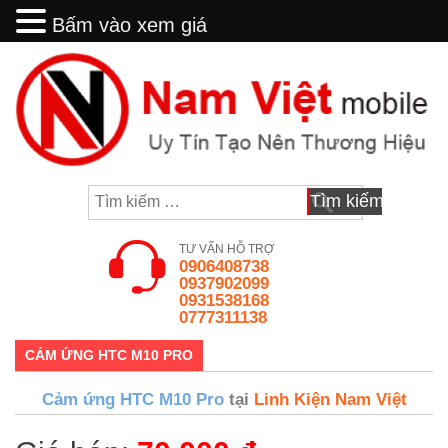
Bấm vào xem giá
Bấm vào xem giá
Skip
to
content
Tìm
kiếm
cho:
TƯ VẤN HỖ TRỢ
0906408738
0937902099
0931538168
0777311138
CẢM ỨNG HTC M10 PRO
Cảm ứng HTC M10 Pro
tại
Linh Kiện Nam Việt