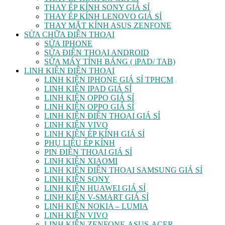
THAY ÉP KÍNH SONY GIÁ SỈ
THAY ÉP KÍNH LENOVO GIÁ SỈ
THAY MẶT KÍNH ASUS ZENFONE
SỬA CHỮA ĐIỆN THOẠI
SỬA IPHONE
SỬA ĐIỆN THOẠI ANDROID
SỬA MÁY TÍNH BẢNG ( iPAD/ TAB)
LINH KIỆN ĐIỆN THOẠI
LINH KIỆN IPHONE GIÁ SỈ TPHCM
LINH KIỆN IPAD GIÁ SỈ
LINH KIỆN OPPO GIÁ SỈ
LINH KIỆN OPPO GIÁ SỈ
LINH KIỆN ĐIỆN THOẠI GIÁ SỈ
LINH KIỆN VIVO
LINH KIỆN ÉP KÍNH GIÁ SỈ
PHỤ LIỆU ÉP KÍNH
PIN ĐIỆN THOẠI GIÁ SỈ
LINH KIỆN XIAOMI
LINH KIỆN ĐIỆN THOẠI SAMSUNG GIÁ SỈ
LINH KIỆN SONY
LINH KIỆN HUAWEI GIÁ SỈ
LINH KIỆN V-SMART GIÁ SỈ
LINH KIỆN NOKIA – LUMIA
LINH KIỆN VIVO
LINH KIỆN ZENFONE-ASUS-ACER