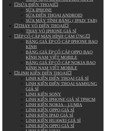
💥SỬA ĐIỆN THOẠI💥
SỬA IPHONE
SỬA ĐIỆN THOẠI ANDROID
SỬA MÁY TÍNH BẢNG ( IPAD/ TAB)
💥THAY VỎ ĐIỆN THOẠI💥
THAY VỎ IPHONE GIÁ SỈ
💥ÉP CỔ CÁP MÀN HÌNH CẢM ỨNG💥
BẢNG GIÁ ÉP CỔ CÁP IPHONE BAO
KÍNH
BẢNG GIÁ ÉP CỔ CÁP OPPO BAO
KÍNH NAM VIỆT MOBILE
BẢNG GIÁ ÉP CỔ CÁP NOKIA BAO
KÍNH NAM VIỆT MOBILE
💥LINH KIỆN ĐIỆN THOẠI💥
LINH KIỆN ĐIỆN THOẠI GIÁ SỈ
LINH KIỆN ĐIỆN THOẠI SAMSUNG
GIÁ SỈ
LINH KIỆN SONY
LINH KIỆN IPHONE GIÁ SỈ TPHCM
LINH KIỆN NOKIA – LUMIA
LINH KIỆN OPPO GIÁ SỈ
LINH KIỆN IPAD GIÁ SỈ
LINH KIỆN HUAWEI GIÁ SỈ
LINH KIỆN OPPO GIÁ SỈ