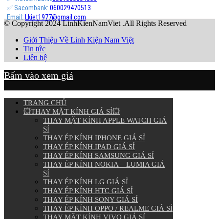
✅ Sacombank:
060029470513
Email:
Lkiet1977@gmail.com
© Copyright 2024 LinhKienNamViet .All Rights Reserved
Giới Thiệu Về Linh Kiện Nam Việt
Tin tức
Liên hệ
Bấm vào xem giá
TRANG CHỦ
💥THAY MẶT KÍNH GIÁ SỈ💥
THAY MẶT KÍNH APPLE WATCH GIÁ
SỈ
THAY ÉP KÍNH IPHONE GIÁ SỈ
THAY ÉP KÍNH IPAD GIÁ SỈ
THAY ÉP KÍNH SAMSUNG GIÁ SỈ
THAY ÉP KÍNH NOKIA – LUMIA GIÁ
SỈ
THAY ÉP KÍNH LG GIÁ SỈ
THAY ÉP KÍNH HTC GIÁ SỈ
THAY ÉP KÍNH SONY GIÁ SỈ
THAY ÉP KÍNH OPPO / REALME GIÁ SỈ
THAY MẶT KÍNH VIVO GIÁ SỈ