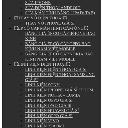
SỬA IPHONE
SỬA ĐIỆN THOẠI ANDROID
SỬA MÁY TÍNH BẢNG ( IPAD/ TAB)
💥THAY VỎ ĐIỆN THOẠI💥
THAY VỎ IPHONE GIÁ SỈ
💥ÉP CỔ CÁP MÀN HÌNH CẢM ỨNG💥
BẢNG GIÁ ÉP CỔ CÁP IPHONE BAO
KÍNH
BẢNG GIÁ ÉP CỔ CÁP OPPO BAO
KÍNH NAM VIỆT MOBILE
BẢNG GIÁ ÉP CỔ CÁP NOKIA BAO
KÍNH NAM VIỆT MOBILE
💥LINH KIỆN ĐIỆN THOẠI💥
LINH KIỆN ĐIỆN THOẠI GIÁ SỈ
LINH KIỆN ĐIỆN THOẠI SAMSUNG
GIÁ SỈ
LINH KIỆN SONY
LINH KIỆN IPHONE GIÁ SỈ TPHCM
LINH KIỆN NOKIA – LUMIA
LINH KIỆN OPPO GIÁ SỈ
LINH KIỆN IPAD GIÁ SỈ
LINH KIỆN HUAWEI GIÁ SỈ
LINH KIỆN OPPO GIÁ SỈ
LINH KIỆN VIVO
LINH KIỆN XIAOMI