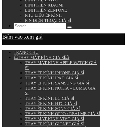
LINH KIỆN VIVO
LINH KIỆN XIAOMI
LINH KIỆN ZENFONE
PHỤ LIỆU ÉP KÍNH
PIN ĐIỆN THOẠI GIÁ SỈ
Bấm vào xem giá
TRANG CHỦ
💥THAY MẶT KÍNH GIÁ SỈ💥
THAY MẶT KÍNH APPLE WATCH GIÁ
SỈ
THAY ÉP KÍNH IPHONE GIÁ SỈ
THAY ÉP KÍNH IPAD GIÁ SỈ
THAY ÉP KÍNH SAMSUNG GIÁ SỈ
THAY ÉP KÍNH NOKIA – LUMIA GIÁ
SỈ
THAY ÉP KÍNH LG GIÁ SỈ
THAY ÉP KÍNH HTC GIÁ SỈ
THAY ÉP KÍNH SONY GIÁ SỈ
THAY ÉP KÍNH OPPO / REALME GIÁ SỈ
THAY MẶT KÍNH VIVO GIÁ SỈ
THAY ÉP KÍNH GIONEE GIÁ SỈ