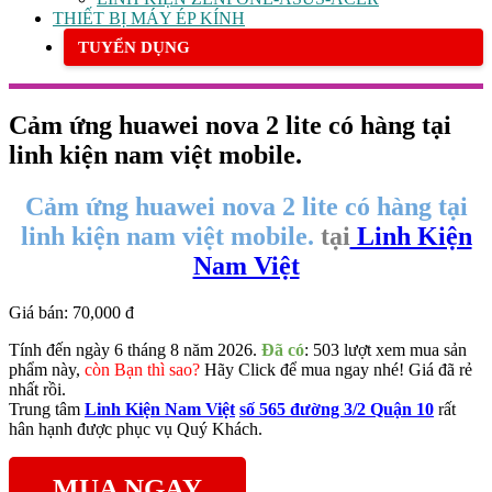
THIẾT BỊ MÁY ÉP KÍNH
TUYỂN DỤNG
Cảm ứng huawei nova 2 lite có hàng tại
linh kiện nam việt mobile.
Cảm ứng huawei nova 2 lite có hàng tại
linh kiện nam việt mobile.
tại
Linh Kiện
Nam Việt
Giá bán:
70,000 đ
Tính đến ngày 6 tháng 8 năm 2026.
Đã có
: 503 lượt xem mua sản
phẩm này,
còn Bạn thì sao?
Hãy Click để mua ngay nhé! Giá đã rẻ
nhất rồi.
Trung tâm
Linh Kiện Nam Việt
số 565 đường 3/2 Quận 10
rất
hân hạnh được phục vụ Quý Khách.
MUA NGAY