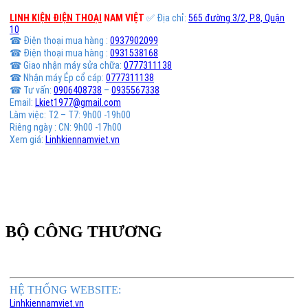
LINH KIỆN ĐIỆN THOẠI
NAM VIỆT
✅ Địa chỉ:
565 đường 3/2, P.8, Quận
10
☎ Điện thoại mua hàng :
0937902099
☎ Điện thoại mua hàng :
0931538168
☎ Giao nhận máy sửa chữa:
0777311138
☎ Nhận máy Ép cổ cáp:
0777311138
☎ Tư vấn:
0906408738
–
0935567338
Email:
Lkiet1977@gmail.com
Làm việc: T2 – T7: 9h00 -19h00
Riêng ngày : CN: 9h00 -17h00
Xem giá:
Linhkiennamviet.vn
BỘ CÔNG THƯƠNG
HỆ THỐNG WEBSITE:
Linhkiennamviet.vn