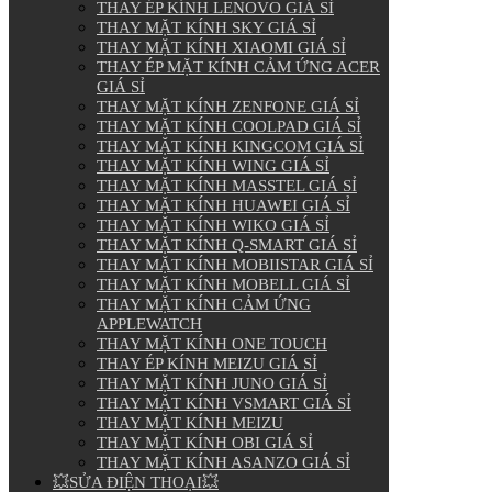
THAY ÉP KÍNH LENOVO GIÁ SỈ
THAY MẶT KÍNH SKY GIÁ SỈ
THAY MẶT KÍNH XIAOMI GIÁ SỈ
THAY ÉP MẶT KÍNH CẢM ỨNG ACER
GIÁ SỈ
THAY MẶT KÍNH ZENFONE GIÁ SỈ
THAY MẶT KÍNH COOLPAD GIÁ SỈ
THAY MẶT KÍNH KINGCOM GIÁ SỈ
THAY MẶT KÍNH WING GIÁ SỈ
THAY MẶT KÍNH MASSTEL GIÁ SỈ
THAY MẶT KÍNH HUAWEI GIÁ SỈ
THAY MẶT KÍNH WIKO GIÁ SỈ
THAY MẶT KÍNH Q-SMART GIÁ SỈ
THAY MẶT KÍNH MOBIISTAR GIÁ SỈ
THAY MẶT KÍNH MOBELL GIÁ SỈ
THAY MẶT KÍNH CẢM ỨNG
APPLEWATCH
THAY MẶT KÍNH ONE TOUCH
THAY ÉP KÍNH MEIZU GIÁ SỈ
THAY MẶT KÍNH JUNO GIÁ SỈ
THAY MẶT KÍNH VSMART GIÁ SỈ
THAY MẶT KÍNH MEIZU
THAY MẶT KÍNH OBI GIÁ SỈ
THAY MẶT KÍNH ASANZO GIÁ SỈ
💥SỬA ĐIỆN THOẠI💥