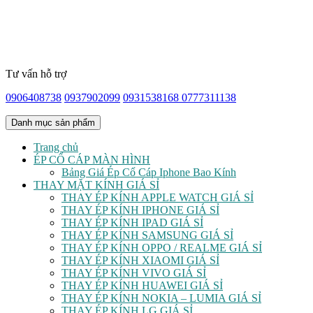
Tư vấn hỗ trợ
0906408738
0937902099
0931538168
0777311138
Danh mục sản phẩm
Trang chủ
ÉP CỔ CÁP MÀN HÌNH
Bảng Giá Ép Cổ Cáp Iphone Bao Kính
THAY MẶT KÍNH GIÁ SỈ
THAY ÉP KÍNH APPLE WATCH GIÁ SỈ
THAY ÉP KÍNH IPHONE GIÁ SỈ
THAY ÉP KÍNH IPAD GIÁ SỈ
THAY ÉP KÍNH SAMSUNG GIÁ SỈ
THAY ÉP KÍNH OPPO / REALME GIÁ SỈ
THAY ÉP KÍNH XIAOMI GIÁ SỈ
THAY ÉP KÍNH VIVO GIÁ SỈ
THAY ÉP KÍNH HUAWEI GIÁ SỈ
THAY ÉP KÍNH NOKIA – LUMIA GIÁ SỈ
THAY ÉP KÍNH LG GIÁ SỈ