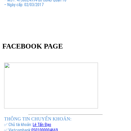
– MST: 41J8024994 do UBND Quận 10
– Ngày cấp: 02/03/2017
FACEBOOK PAGE
THÔNG TIN CHUYỂN KHOẢN:
✅ Chủ tài khoản:
Lê Tấn Đạo
✅ Vietcombank:
0501000004669