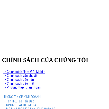
Phân Phối Meso Filler Botox Chính Hãng Giá Sỉ
CHÍNH SÁCH CỦA CHÚNG TÔI
-> Chính sách Nam Việt Mobile
-> Chính sách vận chuyển
-> Chính sách bảo hành
-> Chính sách bảo mật
-> Phương thức thanh toán
THÔNG TIN GP KINH DOANH
– Tên HKD: Lê Tấn Đạo
– GPĐKKD: 41J8024994