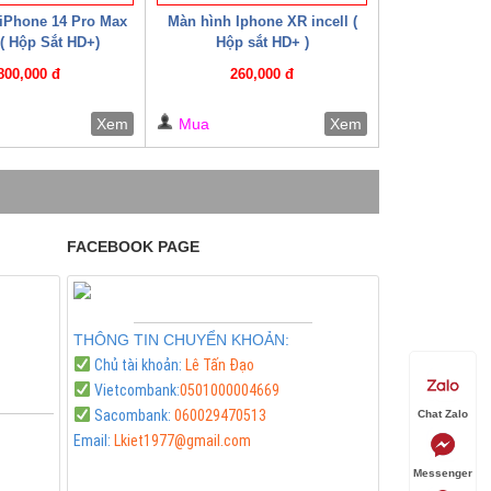
iPhone 14 Pro Max
Màn hình Iphone XR incell (
 ( Hộp Sắt HD+)
Hộp sắt HD+ )
800,000 đ
260,000 đ
Xem
Mua
Xem
FACEBOOK PAGE
THÔNG TIN CHUYỂN KHOẢN:
Chủ tài khoản:
Lê Tấn Đạo
Vietcombank:
0501000004669
Sacombank:
060029470513
Chat Zalo
Email:
Lkiet1977@gmail.com
Messenger