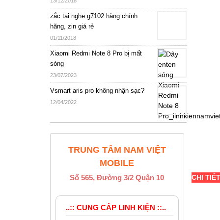
13/12/2018
zắc tai nghe g7102 hàng chính
hãng, zin giá rẻ
01/11/2018
Xiaomi Redmi Note 8 Pro bị mất
sóng
23/07/2023
Vsmart aris pro không nhận sạc?
12/04/2022
TRUNG TÂM NAM VIỆT
MOBILE
Số 565, Đường 3/2 Quận 10
CHI TIẾ
..:: CUNG CẤP LINH KIỆN ::..