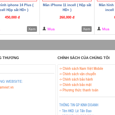
ình iphone 14 Plus (
Màn iPhone 11 incell ( Hộp sắt
Màn hình 
cell Hộp sắt HD+ )
HD+ )
incell
450,000 đ
260,000 đ
a
Xem
Mua
Xem
Mua
G THƯƠNG
CHÍNH SÁCH CỦA CHÚNG TÔI
-> Chính sách Nam Việt Mobile
-> Chính sách vận chuyển
-> Chính sách bảo hành
NG WEBSITE:
-> Chính sách bảo mật
amviet.vn
-> Phương thức thanh toán
 Meso Filler Botox Chính Hãng Giá Sỉ
THÔNG TIN GP KINH DOANH
– Tên HKD: Lê Tấn Đạo