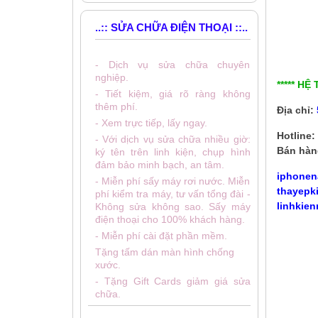
..:: SỬA CHỮA ĐIỆN THOẠI ::..
- Dịch vụ sửa chữa chuyên
nghiệp.
***** HỆ
- Tiết kiệm, giá rõ ràng không
thêm phí.
Địa chỉ:
- Xem trực tiếp, lấy ngay.
Hotline:
- Với dịch vụ sửa chữa nhiều giờ:
Bán hàn
ký tên trên linh kiện, chụp hình
đảm bảo minh bạch, an tâm.
iphonen
- Miễn phí sấy máy rơi nước. Miễn
thayepk
phí kiểm tra máy, tư vấn tổng đài -
linhkien
Không sửa không sao. Sấy máy
điện thoại cho 100% khách hàng.
- Miễn phí cài đặt phần mềm.
Tặng tấm dán màn hình chống
xước.
- Tặng Gift Cards giảm giá sửa
chữa.