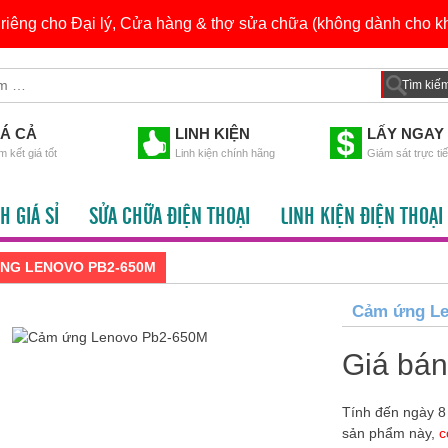
h riêng cho Đại lý, Cửa hàng & thợ sửa chữa (không dành cho kh
IÁ CẢ
LINH KIỆN
LẤY NGAY
 kết giá tốt
Linh kiện chính hãng
Giám sát trực ti
H GIÁ SỈ
SỬA CHỮA ĐIỆN THOẠI
LINH KIỆN ĐIỆN THOẠI
NG LENOVO PB2-650M
Cảm ứng Le
Giá bá
Tính đến ngày 8
sản phẩm này,
c