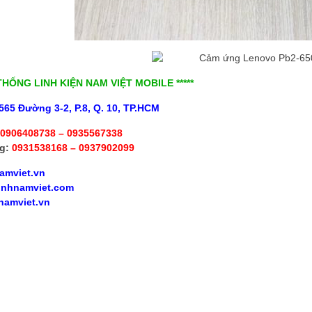
 THỐNG LINH KIỆN NAM VIỆT MOBILE *****
565 Đường 3-2, P.8, Q. 10, TP.HCM
0906408738 – 0935567338
g:
0931538168 – 0937902099
amviet.vn
inhnamviet.com
namviet.vn