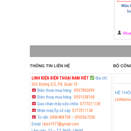
Màn h
In
Mu
THÔNG TIN LIÊN HỆ
BỘ CÔN
LINH KIỆN ĐIỆN THOẠI
NAM VIỆT
Địa chỉ:
565 đường 3/2, P.8, Quận 10
Điện thoại mua hàng :
0937902099
HỆ THỐ
Điện thoại mua hàng :
0931538168
Linhkienn
Giao nhận máy sửa chữa:
0777311138
Phân Phối
Nhận máy Ép cổ cáp:
0777311138
Tư vấn:
0906408738
–
0935567338
Email:
Lkiet1977@gmail.com
Làm việc: T2 – T7: 9h00 -19h00