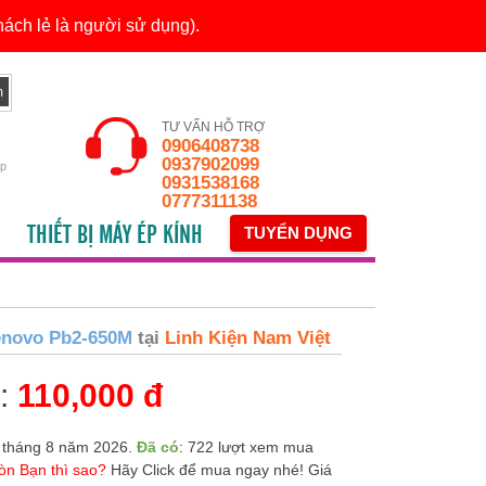
ách lẻ là người sử dụng).
TƯ VẤN HỖ TRỢ
0906408738
0937902099
ếp
0931538168
0777311138
THIẾT BỊ MÁY ÉP KÍNH
TUYỂN DỤNG
novo Pb2-650M
tại
Linh Kiện Nam Việt
n:
110,000 đ
 tháng 8 năm 2026.
Đã có
: 722 lượt xem mua
òn Bạn thì sao?
Hãy Click để mua ngay nhé! Giá