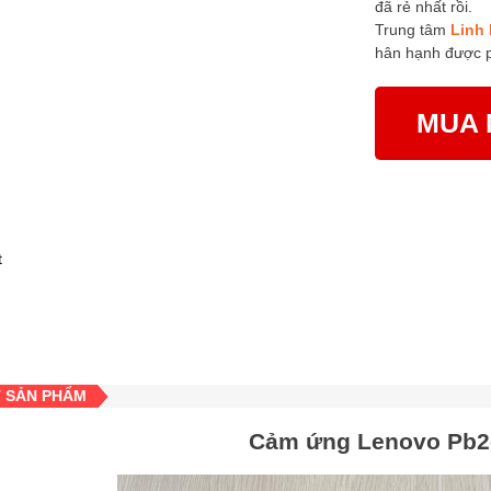
đã rẻ nhất rồi.
Trung tâm
Linh 
hân hạnh được 
MUA 
T SẢN PHẨM
Cảm ứng Lenovo Pb2