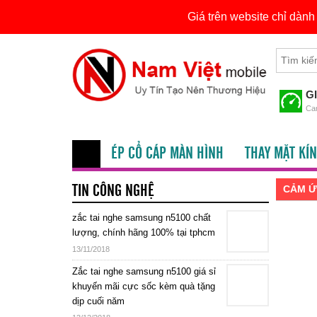
Giá trên website chỉ dàn
Skip
Tìm
to
kiếm
content
cho:
G
Cam
ÉP CỔ CÁP MÀN HÌNH
THAY MẶT KÍN
TIN CÔNG NGHỆ
CẢM Ứ
zắc tai nghe samsung n5100 chất
lượng, chính hãng 100% tại tphcm
13/11/2018
Zắc tai nghe samsung n5100 giá sỉ
khuyến mãi cực sốc kèm quà tặng
dịp cuối năm