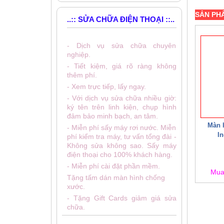
SẢN PH
..:: SỬA CHỮA ĐIỆN THOẠI ::..
- Dịch vụ sửa chữa chuyên
nghiệp.
- Tiết kiệm, giá rõ ràng không
thêm phí.
- Xem trực tiếp, lấy ngay.
- Với dịch vụ sửa chữa nhiều giờ:
ký tên trên linh kiện, chụp hình
đảm bảo minh bạch, an tâm.
Màn h
- Miễn phí sấy máy rơi nước. Miễn
In
phí kiểm tra máy, tư vấn tổng đài -
Không sửa không sao. Sấy máy
điện thoại cho 100% khách hàng.
- Miễn phí cài đặt phần mềm.
Mu
Tặng tấm dán màn hình chống
xước.
- Tặng Gift Cards giảm giá sửa
chữa.