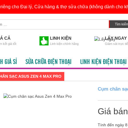
h riêng cho Đại lý, Cửa hàng & thợ sửa chữa (không dành cho kh
IÁ CẢ
LINH KIỆN
LẤY NGAY
 kết giá tốt
Linh kiện chính hãng
Giám sát trực ti
H GIÁ SỈ
SỬA CHỮA ĐIỆN THOẠI
LINH KIỆN ĐIỆN THOẠI
HÂN SẠC ASUS ZEN 4 MAX PRO
Cụm chân sạc
Giá bá
Tính đến ngày 8