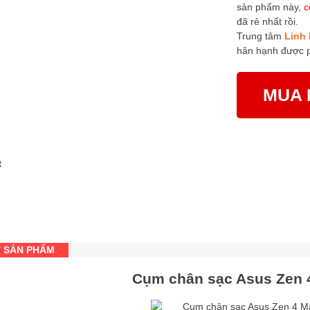
sản phẩm này,
c
đã rẻ nhất rồi.
Trung tâm
Linh 
hân hạnh được 
MUA 
T SẢN PHẨM
Cụm chân sạc Asus Zen 