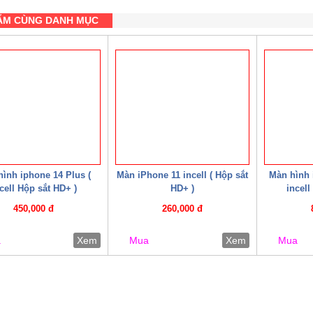
ẨM CÙNG DANH MỤC
ình iphone 14 Plus (
Màn iPhone 11 incell ( Hộp sắt
Màn hình 
cell Hộp sắt HD+ )
HD+ )
incell
450,000 đ
260,000 đ
a
Xem
Mua
Xem
Mua