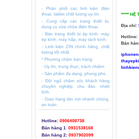
- Phân phối các linh kiện điện
thoại, tablet chất lượng uy tín.
***** HỆ
- Cung cấp các trang thiết bị,
Địa chỉ:
dụng cụ sửa chữa điện thoại.
- Bán trang thiết bị ép kính: máy
Hotline:
ép kính, máy hấp, máy tách kính.
Bán hàn
- Linh kiện ZIN chính hãng, chất
lượng tốt nhất.
iphonen
* Phương châm bán hàng:
thayepk
- Uy tín, trung thực, trách nhiệm.
linhkien
- Sản phẩm đa dạng, phong phú.
- Đội ngũ chăm sóc khách hàng
chuyên nghiệp, chu đáo, nhiệt
tình.
- Giao hàng tận nơi nhanh chóng,
an toàn.
Hotline:
0906408738
Bán hàng 1
:
0931538168
Bán hàng 2:
0937902099