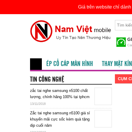
Giá trên website chỉ dàn
Skip
Tìm
to
kiếm
content
cho:
G
Cam
ÉP CỔ CÁP MÀN HÌNH
THAY MẶT KÍN
TIN CÔNG NGHỆ
CỤM C
zắc tai nghe samsung n5100 chất
lượng, chính hãng 100% tại tphcm
13/11/2018
Zắc tai nghe samsung n5100 giá sỉ
khuyến mãi cực sốc kèm quà tặng
dịp cuối năm