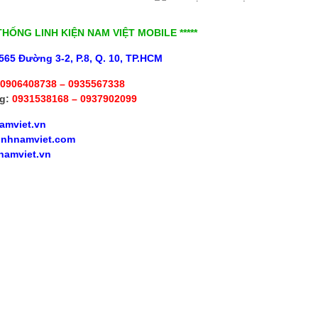
 THỐNG LINH KIỆN NAM VIỆT MOBILE *****
565 Đường 3-2, P.8, Q. 10, TP.HCM
0906408738 – 0935567338
g:
0931538168 – 0937902099
amviet.vn
inhnamviet.com
namviet.vn