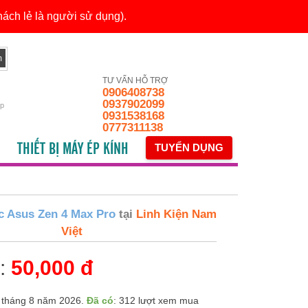
ách lẻ là người sử dụng).
TƯ VẤN HỖ TRỢ
0906408738
0937902099
ếp
0931538168
0777311138
THIẾT BỊ MÁY ÉP KÍNH
TUYỂN DỤNG
 Asus Zen 4 Max Pro
tại
Linh Kiện Nam
Việt
n:
50,000 đ
 tháng 8 năm 2026.
Đã có
: 312 lượt xem mua