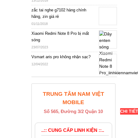
13/12/2018
zắc tai nghe g7102 hàng chính
hãng, zin giá rẻ
01/11/2018
Xiaomi Redmi Note 8 Pro bị mất
sóng
23/07/2023
Vsmart aris pro không nhận sạc?
12/04/2022
TRUNG TÂM NAM VIỆT
MOBILE
Số 565, Đường 3/2 Quận 10
CHI TIẾ
..:: CUNG CẤP LINH KIỆN ::..