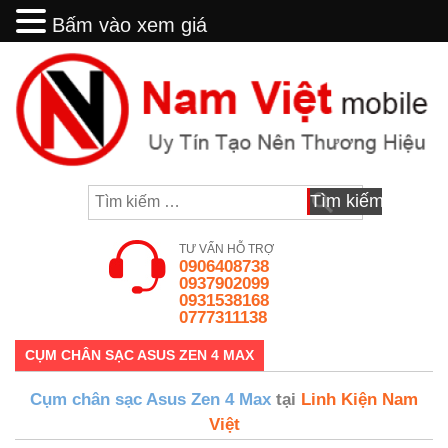
Bấm vào xem giá
Bấm vào xem giá
Skip
to
content
Tìm
kiếm
cho:
TƯ VẤN HỖ TRỢ
0906408738
0937902099
0931538168
0777311138
CỤM CHÂN SẠC ASUS ZEN 4 MAX
Cụm chân sạc Asus Zen 4 Max
tại
Linh Kiện Nam
Việt