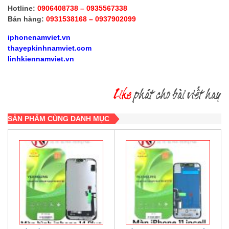
Hotline:
0906408738 – 0935567338
Bán hàng:
0931538168 – 0937902099
iphonenamviet.vn
thayepkinhnamviet.com
linhkiennamviet.vn
SẢN PHẨM CÙNG DANH MỤC