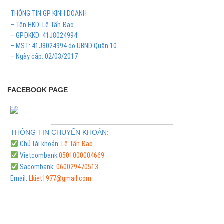
THÔNG TIN GP KINH DOANH
– Tên HKD: Lê Tấn Đạo
– GPĐKKD: 41J8024994
– MST: 41J8024994 do UBND Quận 10
– Ngày cấp: 02/03/2017
FACEBOOK PAGE
THÔNG TIN CHUYỂN KHOẢN:
Chủ tài khoản:
Lê Tấn Đạo
Vietcombank:
0501000004669
Sacombank:
060029470513
Email:
Lkiet1977@gmail.com