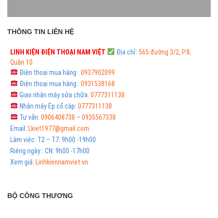
THÔNG TIN LIÊN HỆ
LINH KIỆN ĐIỆN THOẠI
NAM VIỆT
Địa chỉ:
565 đường 3/2, P.8,
Quận 10
Điện thoại mua hàng :
0937902099
Điện thoại mua hàng :
0931538168
Giao nhận máy sửa chữa:
0777311138
Nhận máy Ép cổ cáp:
0777311138
Tư vấn:
0906408738
–
0935567338
Email:
Lkiet1977@gmail.com
Làm việc: T2 – T7: 9h00 -19h00
Riêng ngày : CN: 9h00 -17h00
Xem giá:
Linhkiennamviet.vn
BỘ CÔNG THƯƠNG