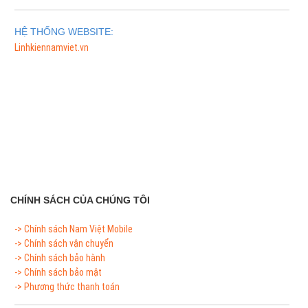
HỆ THỐNG WEBSITE:
Linhkiennamviet.vn
Phân Phối Meso Filler Botox Chính Hãng Giá Sỉ
CHÍNH SÁCH CỦA CHÚNG TÔI
-> Chính sách Nam Việt Mobile
-> Chính sách vận chuyển
-> Chính sách bảo hành
-> Chính sách bảo mật
-> Phương thức thanh toán