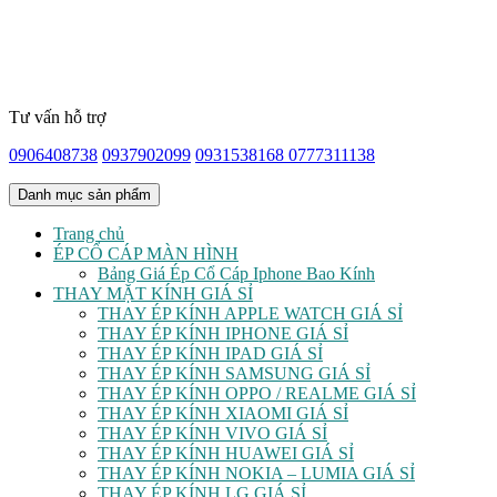
Tư vấn hỗ trợ
0906408738
0937902099
0931538168
0777311138
Danh mục sản phẩm
Trang chủ
ÉP CỔ CÁP MÀN HÌNH
Bảng Giá Ép Cổ Cáp Iphone Bao Kính
THAY MẶT KÍNH GIÁ SỈ
THAY ÉP KÍNH APPLE WATCH GIÁ SỈ
THAY ÉP KÍNH IPHONE GIÁ SỈ
THAY ÉP KÍNH IPAD GIÁ SỈ
THAY ÉP KÍNH SAMSUNG GIÁ SỈ
THAY ÉP KÍNH OPPO / REALME GIÁ SỈ
THAY ÉP KÍNH XIAOMI GIÁ SỈ
THAY ÉP KÍNH VIVO GIÁ SỈ
THAY ÉP KÍNH HUAWEI GIÁ SỈ
THAY ÉP KÍNH NOKIA – LUMIA GIÁ SỈ
THAY ÉP KÍNH LG GIÁ SỈ