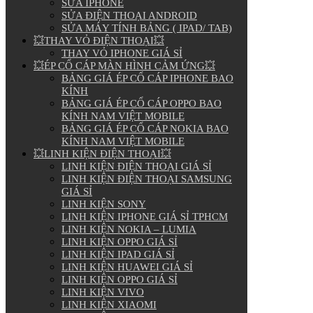
SỬA IPHONE
SỬA ĐIỆN THOẠI ANDROID
SỬA MÁY TÍNH BẢNG ( IPAD/ TAB)
💥THAY VỎ ĐIỆN THOẠI💥
THAY VỎ IPHONE GIÁ SỈ
💥ÉP CỔ CÁP MÀN HÌNH CẢM ỨNG💥
BẢNG GIÁ ÉP CỔ CÁP IPHONE BAO
KÍNH
BẢNG GIÁ ÉP CỔ CÁP OPPO BAO
KÍNH NAM VIỆT MOBILE
BẢNG GIÁ ÉP CỔ CÁP NOKIA BAO
KÍNH NAM VIỆT MOBILE
💥LINH KIỆN ĐIỆN THOẠI💥
LINH KIỆN ĐIỆN THOẠI GIÁ SỈ
LINH KIỆN ĐIỆN THOẠI SAMSUNG
GIÁ SỈ
LINH KIỆN SONY
LINH KIỆN IPHONE GIÁ SỈ TPHCM
LINH KIỆN NOKIA – LUMIA
LINH KIỆN OPPO GIÁ SỈ
LINH KIỆN IPAD GIÁ SỈ
LINH KIỆN HUAWEI GIÁ SỈ
LINH KIỆN OPPO GIÁ SỈ
LINH KIỆN VIVO
LINH KIỆN XIAOMI