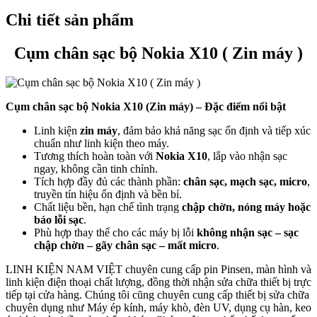
Chi tiết sản phẩm
Cụm chân sạc bộ Nokia X10 ( Zin máy )
Cụm chân sạc bộ Nokia X10 (Zin máy) – Đặc điểm nổi bật
Linh kiện
zin máy
, đảm bảo khả năng sạc ổn định và tiếp xúc
chuẩn như linh kiện theo máy.
Tương thích hoàn toàn với
Nokia X10
, lắp vào nhận sạc
ngay, không cần tinh chỉnh.
Tích hợp đầy đủ các thành phần:
chân sạc, mạch sạc, micro
,
truyền tín hiệu ổn định và bền bỉ.
Chất liệu bền, hạn chế tình trạng
chập chờn, nóng máy hoặc
báo lỗi sạc
.
Phù hợp thay thế cho các máy bị lỗi
không nhận sạc – sạc
chập chờn – gãy chân sạc – mất micro
.
LINH KIỆN NAM VIỆT chuyên cung cấp pin Pinsen, màn hình và
linh kiện điện thoại chất lượng, đồng thời nhận sửa chữa thiết bị trực
tiếp tại cửa hàng. Chúng tôi cũng chuyên cung cấp thiết bị sửa chữa
chuyên dụng như Máy ép kính, máy khò, đèn UV, dụng cụ hàn, keo