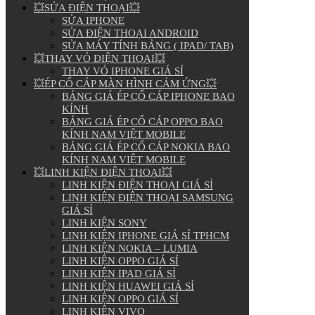
💥SỬA ĐIỆN THOẠI💥
SỬA IPHONE
SỬA ĐIỆN THOẠI ANDROID
SỬA MÁY TÍNH BẢNG ( IPAD/ TAB)
💥THAY VỎ ĐIỆN THOẠI💥
THAY VỎ IPHONE GIÁ SỈ
💥ÉP CỔ CÁP MÀN HÌNH CẢM ỨNG💥
BẢNG GIÁ ÉP CỔ CÁP IPHONE BAO
KÍNH
BẢNG GIÁ ÉP CỔ CÁP OPPO BAO
KÍNH NAM VIỆT MOBILE
BẢNG GIÁ ÉP CỔ CÁP NOKIA BAO
KÍNH NAM VIỆT MOBILE
💥LINH KIỆN ĐIỆN THOẠI💥
LINH KIỆN ĐIỆN THOẠI GIÁ SỈ
LINH KIỆN ĐIỆN THOẠI SAMSUNG
GIÁ SỈ
LINH KIỆN SONY
LINH KIỆN IPHONE GIÁ SỈ TPHCM
LINH KIỆN NOKIA – LUMIA
LINH KIỆN OPPO GIÁ SỈ
LINH KIỆN IPAD GIÁ SỈ
LINH KIỆN HUAWEI GIÁ SỈ
LINH KIỆN OPPO GIÁ SỈ
LINH KIỆN VIVO