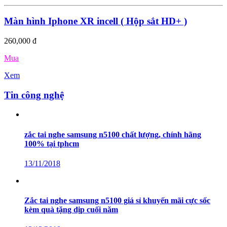
Màn hình Iphone XR incell ( Hộp sắt HD+ )
260,000 đ
Mua
Xem
Tin công nghệ
zắc tai nghe samsung n5100 chất lượng, chính hãng
100% tại tphcm
13/11/2018
Zắc tai nghe samsung n5100 giá sỉ khuyến mãi cực sốc
kèm quà tặng dịp cuối năm