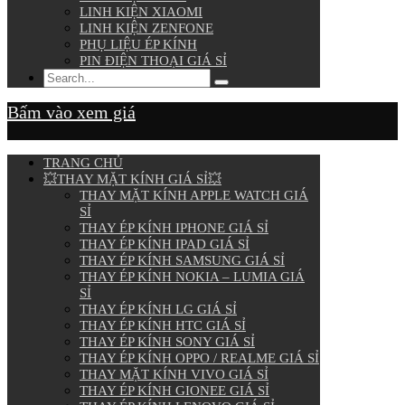
LINH KIỆN XIAOMI
LINH KIỆN ZENFONE
PHỤ LIỆU ÉP KÍNH
PIN ĐIỆN THOẠI GIÁ SỈ
Bấm vào xem giá
TRANG CHỦ
💥THAY MẶT KÍNH GIÁ SỈ💥
THAY MẶT KÍNH APPLE WATCH GIÁ
SỈ
THAY ÉP KÍNH IPHONE GIÁ SỈ
THAY ÉP KÍNH IPAD GIÁ SỈ
THAY ÉP KÍNH SAMSUNG GIÁ SỈ
THAY ÉP KÍNH NOKIA – LUMIA GIÁ
SỈ
THAY ÉP KÍNH LG GIÁ SỈ
THAY ÉP KÍNH HTC GIÁ SỈ
THAY ÉP KÍNH SONY GIÁ SỈ
THAY ÉP KÍNH OPPO / REALME GIÁ SỈ
THAY MẶT KÍNH VIVO GIÁ SỈ
THAY ÉP KÍNH GIONEE GIÁ SỈ