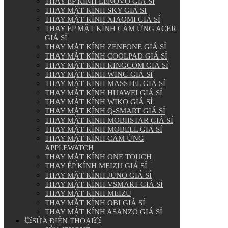
THAY ÉP KÍNH LENOVO GIÁ SỈ
THAY MẶT KÍNH SKY GIÁ SỈ
THAY MẶT KÍNH XIAOMI GIÁ SỈ
THAY ÉP MẶT KÍNH CẢM ỨNG ACER
GIÁ SỈ
THAY MẶT KÍNH ZENFONE GIÁ SỈ
THAY MẶT KÍNH COOLPAD GIÁ SỈ
THAY MẶT KÍNH KINGCOM GIÁ SỈ
THAY MẶT KÍNH WING GIÁ SỈ
THAY MẶT KÍNH MASSTEL GIÁ SỈ
THAY MẶT KÍNH HUAWEI GIÁ SỈ
THAY MẶT KÍNH WIKO GIÁ SỈ
THAY MẶT KÍNH Q-SMART GIÁ SỈ
THAY MẶT KÍNH MOBIISTAR GIÁ SỈ
THAY MẶT KÍNH MOBELL GIÁ SỈ
THAY MẶT KÍNH CẢM ỨNG
APPLEWATCH
THAY MẶT KÍNH ONE TOUCH
THAY ÉP KÍNH MEIZU GIÁ SỈ
THAY MẶT KÍNH JUNO GIÁ SỈ
THAY MẶT KÍNH VSMART GIÁ SỈ
THAY MẶT KÍNH MEIZU
THAY MẶT KÍNH OBI GIÁ SỈ
THAY MẶT KÍNH ASANZO GIÁ SỈ
💥SỬA ĐIỆN THOẠI💥