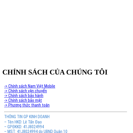
Phân Phối Meso Filler Botox Chính Hãng Giá Sỉ
CHÍNH SÁCH CỦA CHÚNG TÔI
-> Chính sách Nam Việt Mobile
-> Chính sách vận chuyển
-> Chính sách bảo hành
-> Chính sách bảo mật
-> Phương thức thanh toán
THÔNG TIN GP KINH DOANH
– Tên HKD: Lê Tấn Đạo
– GPĐKKD: 41J8024994
– MST: 41J8024994 do UBND Quận 10