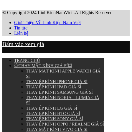
© Copyright 2024 LinhKienNamViet .All Rights Reserved
Giới Thiệu Về Linh Kiện Nam Việt
Tin tức
Liên hệ
Bấm vào xem giá
TRANG CHỦ
💥THAY MẶT KÍNH GIÁ SỈ💥
THAY MẶT KÍNH APPLE WATCH GIÁ
SỈ
THAY ÉP KÍNH IPHONE GIÁ SỈ
THAY ÉP KÍNH IPAD GIÁ SỈ
THAY ÉP KÍNH SAMSUNG GIÁ SỈ
THAY ÉP KÍNH NOKIA – LUMIA GIÁ
SỈ
THAY ÉP KÍNH LG GIÁ SỈ
THAY ÉP KÍNH HTC GIÁ SỈ
THAY ÉP KÍNH SONY GIÁ SỈ
THAY ÉP KÍNH OPPO / REALME GIÁ SỈ
THAY MẶT KÍNH VIVO GIÁ SỈ