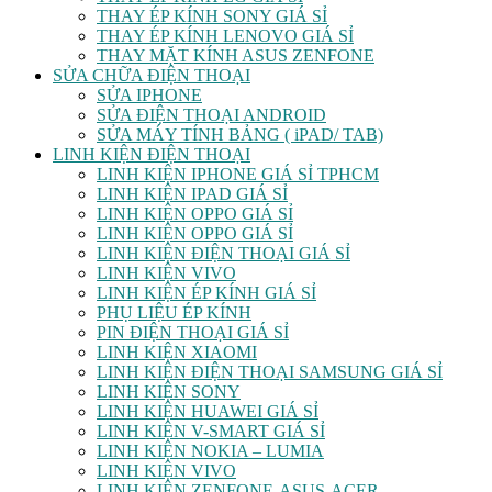
THAY ÉP KÍNH SONY GIÁ SỈ
THAY ÉP KÍNH LENOVO GIÁ SỈ
THAY MẶT KÍNH ASUS ZENFONE
SỬA CHỮA ĐIỆN THOẠI
SỬA IPHONE
SỬA ĐIỆN THOẠI ANDROID
SỬA MÁY TÍNH BẢNG ( iPAD/ TAB)
LINH KIỆN ĐIỆN THOẠI
LINH KIỆN IPHONE GIÁ SỈ TPHCM
LINH KIỆN IPAD GIÁ SỈ
LINH KIỆN OPPO GIÁ SỈ
LINH KIỆN OPPO GIÁ SỈ
LINH KIỆN ĐIỆN THOẠI GIÁ SỈ
LINH KIỆN VIVO
LINH KIỆN ÉP KÍNH GIÁ SỈ
PHỤ LIỆU ÉP KÍNH
PIN ĐIỆN THOẠI GIÁ SỈ
LINH KIỆN XIAOMI
LINH KIỆN ĐIỆN THOẠI SAMSUNG GIÁ SỈ
LINH KIỆN SONY
LINH KIỆN HUAWEI GIÁ SỈ
LINH KIỆN V-SMART GIÁ SỈ
LINH KIỆN NOKIA – LUMIA
LINH KIỆN VIVO
LINH KIỆN ZENFONE-ASUS-ACER