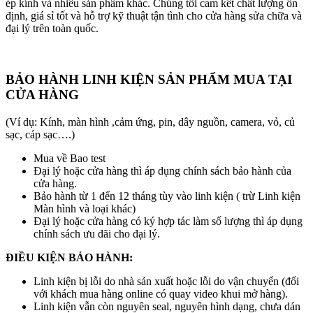
ép kính và nhiều sản phẩm khác. Chúng tôi cam kết chất lượng ổn
định, giá sỉ tốt và hỗ trợ kỹ thuật tận tình cho cửa hàng sửa chữa và
đại lý trên toàn quốc.
BẢO HÀNH LINH KIỆN SẢN PHẨM MUA TẠI
CỬA HÀNG
(Ví dụ: Kính, màn hình ,cảm ứng, pin, dây nguồn, camera, vỏ, củ
sạc, cáp sạc….)
Mua về Bao test
Đại lý hoặc cửa hàng thì áp dụng chính sách bảo hành của
cửa hàng.
Bảo hành từ 1 đến 12 tháng tùy vào linh kiện ( trừ Linh kiện
Màn hình và loại khác)
Đại lý hoặc cửa hàng có ký hợp tác làm số lượng thì áp dụng
chính sách ưu đãi cho đại lý.
ĐIỀU KIỆN BẢO HÀNH:
Linh kiện bị lỗi do nhà sản xuất hoặc lỗi do vận chuyển (đối
với khách mua hàng online có quay video khui mở hàng).
Linh kiện vẫn còn nguyên seal, nguyên hình dạng, chưa dán