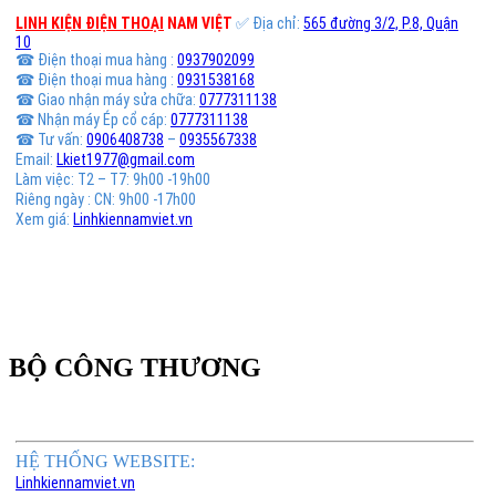
LINH KIỆN ĐIỆN THOẠI
NAM VIỆT
✅ Địa chỉ:
565 đường 3/2, P.8, Quận
10
☎ Điện thoại mua hàng :
0937902099
☎ Điện thoại mua hàng :
0931538168
☎ Giao nhận máy sửa chữa:
0777311138
☎ Nhận máy Ép cổ cáp:
0777311138
☎ Tư vấn:
0906408738
–
0935567338
Email:
Lkiet1977@gmail.com
Làm việc: T2 – T7: 9h00 -19h00
Riêng ngày : CN: 9h00 -17h00
Xem giá:
Linhkiennamviet.vn
BỘ CÔNG THƯƠNG
HỆ THỐNG WEBSITE:
Linhkiennamviet.vn