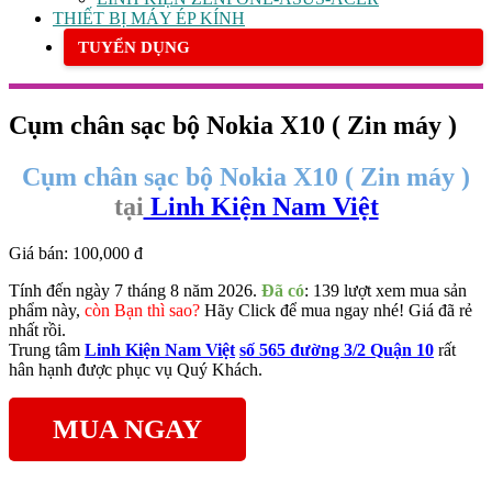
THIẾT BỊ MÁY ÉP KÍNH
TUYỂN DỤNG
Cụm chân sạc bộ Nokia X10 ( Zin máy )
Cụm chân sạc bộ Nokia X10 ( Zin máy )
tại
Linh Kiện Nam Việt
Giá bán:
100,000 đ
Tính đến ngày 7 tháng 8 năm 2026.
Đã có
: 139 lượt xem mua sản
phẩm này,
còn Bạn thì sao?
Hãy Click để mua ngay nhé! Giá đã rẻ
nhất rồi.
Trung tâm
Linh Kiện Nam Việt
số 565 đường 3/2 Quận 10
rất
hân hạnh được phục vụ Quý Khách.
MUA NGAY