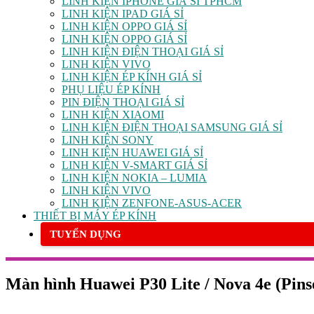
LINH KIỆN IPHONE GIÁ SỈ TPHCM
LINH KIỆN IPAD GIÁ SỈ
LINH KIỆN OPPO GIÁ SỈ
LINH KIỆN OPPO GIÁ SỈ
LINH KIỆN ĐIỆN THOẠI GIÁ SỈ
LINH KIỆN VIVO
LINH KIỆN ÉP KÍNH GIÁ SỈ
PHỤ LIỆU ÉP KÍNH
PIN ĐIỆN THOẠI GIÁ SỈ
LINH KIỆN XIAOMI
LINH KIỆN ĐIỆN THOẠI SAMSUNG GIÁ SỈ
LINH KIỆN SONY
LINH KIỆN HUAWEI GIÁ SỈ
LINH KIỆN V-SMART GIÁ SỈ
LINH KIỆN NOKIA – LUMIA
LINH KIỆN VIVO
LINH KIỆN ZENFONE-ASUS-ACER
THIẾT BỊ MÁY ÉP KÍNH
TUYỂN DỤNG
Màn hình Huawei P30 Lite / Nova 4e (Pins