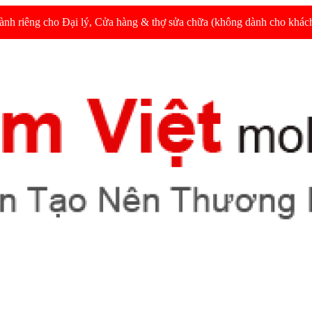
dành riêng cho Đại lý, Cửa hàng & thợ sửa chữa (không dành cho khách