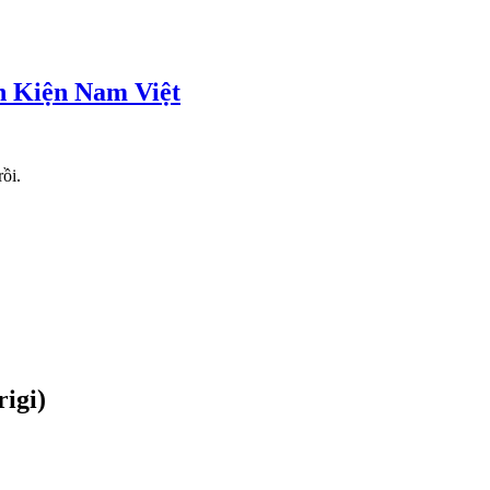
 Kiện Nam Việt
ồi.
igi)