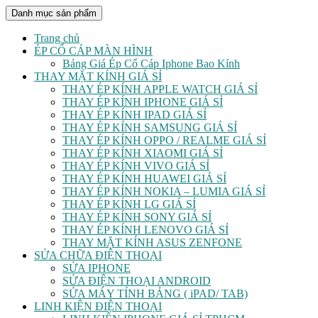
Danh mục sản phẩm
Trang chủ
ÉP CỔ CÁP MÀN HÌNH
Bảng Giá Ép Cổ Cáp Iphone Bao Kính
THAY MẶT KÍNH GIÁ SỈ
THAY ÉP KÍNH APPLE WATCH GIÁ SỈ
THAY ÉP KÍNH IPHONE GIÁ SỈ
THAY ÉP KÍNH IPAD GIÁ SỈ
THAY ÉP KÍNH SAMSUNG GIÁ SỈ
THAY ÉP KÍNH OPPO / REALME GIÁ SỈ
THAY ÉP KÍNH XIAOMI GIÁ SỈ
THAY ÉP KÍNH VIVO GIÁ SỈ
THAY ÉP KÍNH HUAWEI GIÁ SỈ
THAY ÉP KÍNH NOKIA – LUMIA GIÁ SỈ
THAY ÉP KÍNH LG GIÁ SỈ
THAY ÉP KÍNH SONY GIÁ SỈ
THAY ÉP KÍNH LENOVO GIÁ SỈ
THAY MẶT KÍNH ASUS ZENFONE
SỬA CHỮA ĐIỆN THOẠI
SỬA IPHONE
SỬA ĐIỆN THOẠI ANDROID
SỬA MÁY TÍNH BẢNG ( iPAD/ TAB)
LINH KIỆN ĐIỆN THOẠI