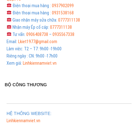
Điện thoại mua hàng :
0937902099
Điện thoại mua hàng :
0931538168
Giao nhận máy sửa chữa:
0777311138
Nhận máy Ép cổ cáp:
0777311138
Tư vấn:
0906408738
–
0935567338
Email:
Lkiet1977@gmail.com
Làm việc: T2 – T7: 9h00 -19h00
Riêng ngày : CN: 9h00 -17h00
Xem giá:
Linhkiennamviet.vn
BỘ CÔNG THƯƠNG
HỆ THỐNG WEBSITE:
Linhkiennamviet.vn
Phân Phối Meso Filler Botox Chính Hãng Giá Sỉ