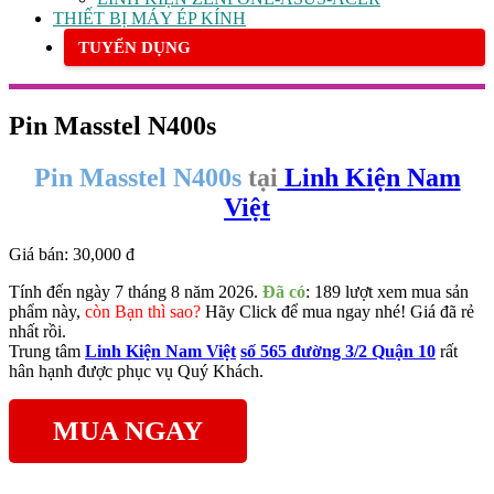
THIẾT BỊ MÁY ÉP KÍNH
TUYỂN DỤNG
Pin Masstel N400s
Pin Masstel N400s
tại
Linh Kiện Nam
Việt
Giá bán:
30,000 đ
Tính đến ngày 7 tháng 8 năm 2026.
Đã có
: 189 lượt xem mua sản
phẩm này,
còn Bạn thì sao?
Hãy Click để mua ngay nhé! Giá đã rẻ
nhất rồi.
Trung tâm
Linh Kiện Nam Việt
số 565 đường 3/2 Quận 10
rất
hân hạnh được phục vụ Quý Khách.
MUA NGAY