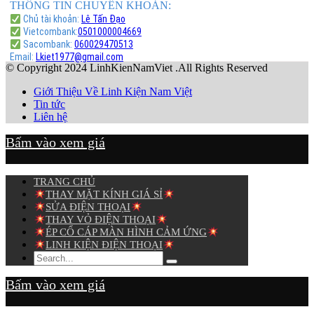
THÔNG TIN CHUYỂN KHOẢN:
Chủ tài khoản:
Lê Tấn Đạo
Vietcombank:
0501000004669
Sacombank:
060029470513
Email:
Lkiet1977@gmail.com
© Copyright 2024 LinhKienNamViet .All Rights Reserved
Giới Thiệu Về Linh Kiện Nam Việt
Tin tức
Liên hệ
Bấm vào xem giá
TRANG CHỦ
THAY MẶT KÍNH GIÁ SỈ
SỬA ĐIỆN THOẠI
THAY VỎ ĐIỆN THOẠI
ÉP CỔ CÁP MÀN HÌNH CẢM ỨNG
LINH KIỆN ĐIỆN THOẠI
Bấm vào xem giá