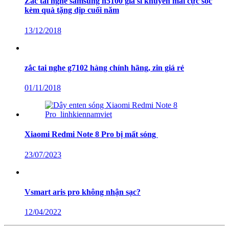
Zắc tai nghe samsung n5100 giá sỉ khuyến mãi cực sốc
kèm quà tặng dịp cuối năm
13/12/2018
zắc tai nghe g7102 hàng chính hãng, zin giá rẻ
01/11/2018
Xiaomi Redmi Note 8 Pro bị mất sóng
23/07/2023
Vsmart aris pro không nhận sạc?
12/04/2022