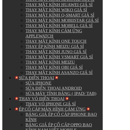
THAY MẶT KÍNH HUAWEI GIÁ SỈ
THAY MẶT KÍNH WIKO GIÁ SỈ
THAY MẶT KÍNH Q-SMART GIÁ SỈ
THAY MẶT KÍNH MOBIISTAR GIÁ SỈ
THAY MẶT KÍNH MOBELL GIÁ SỈ
THAY MẶT KÍNH CẢM ỨNG
APPLEWATCH
THAY MẶT KÍNH ONE TOUCH
THAY ÉP KÍNH MEIZU GIÁ SỈ
THAY MẶT KÍNH JUNO GIÁ SỈ
THAY MẶT KÍNH VSMART GIÁ SỈ
THAY MẶT KÍNH MEIZU
THAY MẶT KÍNH OBI GIÁ SỈ
THAY MẶT KÍNH ASANZO GIÁ SỈ
SỬA ĐIỆN THOẠI
SỬA IPHONE
SỬA ĐIỆN THOẠI ANDROID
SỬA MÁY TÍNH BẢNG ( IPAD/ TAB)
THAY VỎ ĐIỆN THOẠI
THAY VỎ IPHONE GIÁ SỈ
ÉP CỔ CÁP MÀN HÌNH CẢM ỨNG
BẢNG GIÁ ÉP CỔ CÁP IPHONE BAO
KÍNH
BẢNG GIÁ ÉP CỔ CÁP OPPO BAO