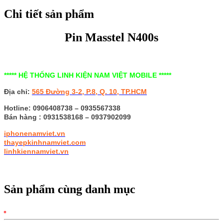
Chi tiết sản phẩm
Pin Masstel N400s
***** HỆ THỐNG LINH KIỆN NAM VIỆT MOBILE *****
Địa chỉ:
565 Đường 3-2, P.8, Q. 10,
TP.HCM
Hotline: 0906408738 – 0935567338
Bán hàng : 0931538168 – 0937902099
iphonenamviet.vn
thayepkinhnamviet.com
linhkiennamviet.vn
Sản phẩm cùng danh mục