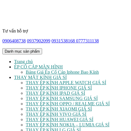
Tư vấn hỗ trợ
0906408738
0937902099
0931538168
0777311138
Danh mục sản phẩm
Trang chủ
ÉP CỔ CÁP MÀN HÌNH
Bảng Giá Ép Cổ Cáp Iphone Bao Kính
THAY MẶT KÍNH GIÁ SỈ
THAY ÉP KÍNH APPLE WATCH GIÁ SỈ
THAY ÉP KÍNH IPHONE GIÁ SỈ
THAY ÉP KÍNH IPAD GIÁ SỈ
THAY ÉP KÍNH SAMSUNG GIÁ SỈ
THAY ÉP KÍNH OPPO / REALME GIÁ SỈ
THAY ÉP KÍNH XIAOMI GIÁ SỈ
THAY ÉP KÍNH VIVO GIÁ SỈ
THAY ÉP KÍNH HUAWEI GIÁ SỈ
THAY ÉP KÍNH NOKIA – LUMIA GIÁ SỈ
THAY ÉP KÍNH LG GIÁ SỈ