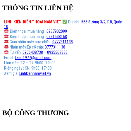
THÔNG TIN LIÊN HỆ
LINH KIỆN ĐIỆN THOẠI
NAM VIỆT
Địa chỉ:
565 đường 3/2, P.8, Quận
10
Điện thoại mua hàng :
0937902099
Điện thoại mua hàng :
0931538168
Giao nhận máy sửa chữa:
0777311138
Nhận máy Ép cổ cáp:
0777311138
Tư vấn:
0906408738
–
0935567338
Email:
Lkiet1977@gmail.com
Làm việc: T2 – T7: 9h00 -19h00
Riêng ngày : CN: 9h00 -17h00
Xem giá:
Linhkiennamviet.vn
BỘ CÔNG THƯƠNG