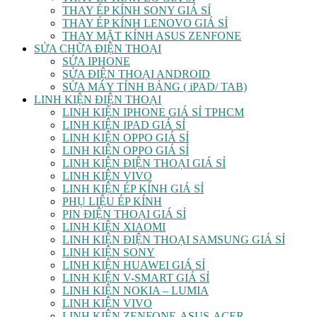
THAY ÉP KÍNH SONY GIÁ SỈ
THAY ÉP KÍNH LENOVO GIÁ SỈ
THAY MẶT KÍNH ASUS ZENFONE
SỬA CHỮA ĐIỆN THOẠI
SỬA IPHONE
SỬA ĐIỆN THOẠI ANDROID
SỬA MÁY TÍNH BẢNG ( iPAD/ TAB)
LINH KIỆN ĐIỆN THOẠI
LINH KIỆN IPHONE GIÁ SỈ TPHCM
LINH KIỆN IPAD GIÁ SỈ
LINH KIỆN OPPO GIÁ SỈ
LINH KIỆN OPPO GIÁ SỈ
LINH KIỆN ĐIỆN THOẠI GIÁ SỈ
LINH KIỆN VIVO
LINH KIỆN ÉP KÍNH GIÁ SỈ
PHỤ LIỆU ÉP KÍNH
PIN ĐIỆN THOẠI GIÁ SỈ
LINH KIỆN XIAOMI
LINH KIỆN ĐIỆN THOẠI SAMSUNG GIÁ SỈ
LINH KIỆN SONY
LINH KIỆN HUAWEI GIÁ SỈ
LINH KIỆN V-SMART GIÁ SỈ
LINH KIỆN NOKIA – LUMIA
LINH KIỆN VIVO
LINH KIỆN ZENFONE-ASUS-ACER