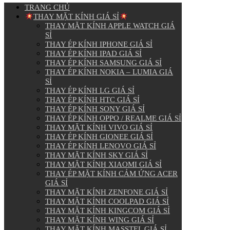
TRANG CHỦ
THAY MẶT KÍNH GIÁ SỈ
THAY MẶT KÍNH APPLE WATCH GIÁ
SỈ
THAY ÉP KÍNH IPHONE GIÁ SỈ
THAY ÉP KÍNH IPAD GIÁ SỈ
THAY ÉP KÍNH SAMSUNG GIÁ SỈ
THAY ÉP KÍNH NOKIA – LUMIA GIÁ
SỈ
THAY ÉP KÍNH LG GIÁ SỈ
THAY ÉP KÍNH HTC GIÁ SỈ
THAY ÉP KÍNH SONY GIÁ SỈ
THAY ÉP KÍNH OPPO / REALME GIÁ SỈ
THAY MẶT KÍNH VIVO GIÁ SỈ
THAY ÉP KÍNH GIONEE GIÁ SỈ
THAY ÉP KÍNH LENOVO GIÁ SỈ
THAY MẶT KÍNH SKY GIÁ SỈ
THAY MẶT KÍNH XIAOMI GIÁ SỈ
THAY ÉP MẶT KÍNH CẢM ỨNG ACER
GIÁ SỈ
THAY MẶT KÍNH ZENFONE GIÁ SỈ
THAY MẶT KÍNH COOLPAD GIÁ SỈ
THAY MẶT KÍNH KINGCOM GIÁ SỈ
THAY MẶT KÍNH WING GIÁ SỈ
THAY MẶT KÍNH MASSTEL GIÁ SỈ