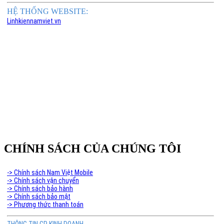
HỆ THỐNG WEBSITE:
Linhkiennamviet.vn
Phân Phối Meso Filler Botox Chính Hãng Giá Sỉ
CHÍNH SÁCH CỦA CHÚNG TÔI
-> Chính sách Nam Việt Mobile
-> Chính sách vận chuyển
-> Chính sách bảo hành
-> Chính sách bảo mật
-> Phương thức thanh toán
THÔNG TIN GP KINH DOANH