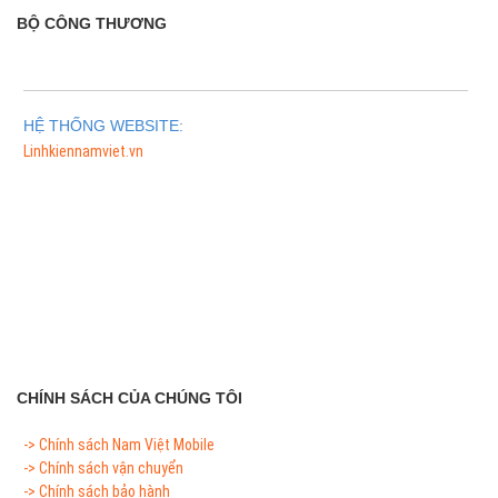
BỘ CÔNG THƯƠNG
HỆ THỐNG WEBSITE:
Linhkiennamviet.vn
Phân Phối Meso Filler Botox Chính Hãng Giá Sỉ
CHÍNH SÁCH CỦA CHÚNG TÔI
-> Chính sách Nam Việt Mobile
-> Chính sách vận chuyển
-> Chính sách bảo hành