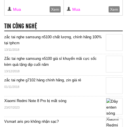
Mua
Xem
Mua
Xem
TIN CÔNG NGHỆ
zắc tai nghe samsung n5100 chất lượng, chính hãng 100%
tại tphcm
13/11/2018
Zắc tai nghe samsung n5100 giá sỉ khuyến mãi cực sốc
kèm quà tặng dịp cuối năm
13/12/2018
zắc tai nghe g7102 hàng chính hãng, zin giá rẻ
01/11/2018
Xiaomi Redmi Note 8 Pro bị mất sóng
23/07/2023
Vsmart aris pro không nhận sạc?