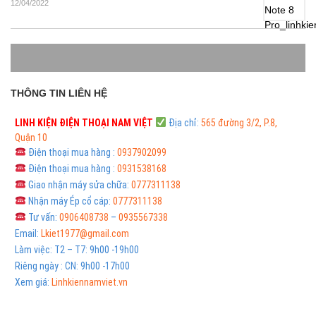
12/04/2022
THÔNG TIN LIÊN HỆ
LINH KIỆN ĐIỆN THOẠI
NAM VIỆT
Địa chỉ:
565 đường 3/2, P.8,
Quận 10
Điện thoại mua hàng :
0937902099
Điện thoại mua hàng :
0931538168
Giao nhận máy sửa chữa:
0777311138
Nhận máy Ép cổ cáp:
0777311138
Tư vấn:
0906408738
–
0935567338
Email:
Lkiet1977@gmail.com
Làm việc: T2 – T7: 9h00 -19h00
Riêng ngày : CN: 9h00 -17h00
Xem giá:
Linhkiennamviet.vn