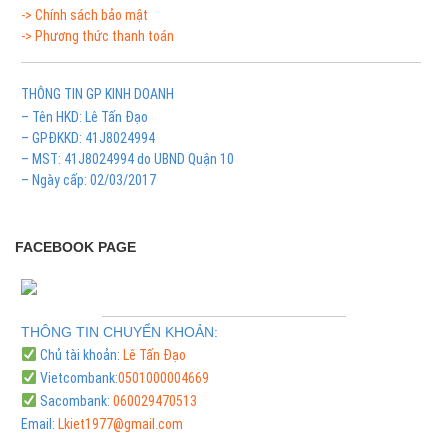
-> Chính sách bảo mật
-> Phương thức thanh toán
THÔNG TIN GP KINH DOANH
– Tên HKD: Lê Tấn Đạo
– GPĐKKD: 41J8024994
– MST: 41J8024994 do UBND Quận 10
– Ngày cấp: 02/03/2017
FACEBOOK PAGE
THÔNG TIN CHUYỂN KHOẢN:
Chủ tài khoản:
Lê Tấn Đạo
Vietcombank:
0501000004669
Sacombank:
060029470513
Email:
Lkiet1977@gmail.com