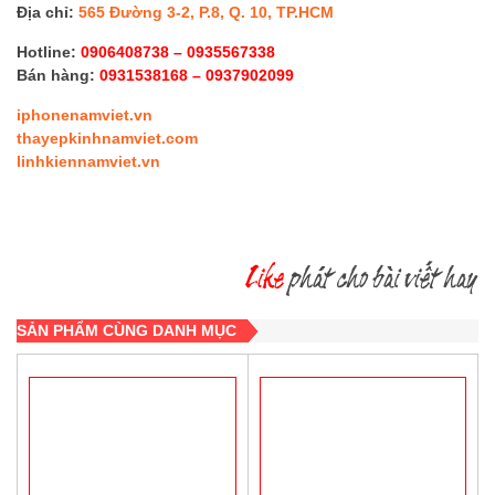
Địa chỉ:
565 Đường 3-2, P.8, Q. 10, TP.HCM
Hotline:
0906408738 – 0935567338
Bán hàng:
0931538168 – 0937902099
iphonenamviet.vn
thayepkinhnamviet.com
linhkiennamviet.vn
SẢN PHẨM CÙNG DANH MỤC