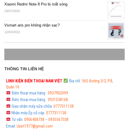
Xiaomi Redmi Note 8 Pro bị mất sóng
23/07/2023
Vsmart aris pro không nhận sạc?
12/04/2022
THÔNG TIN LIÊN HỆ
LINH KIỆN ĐIỆN THOẠI
NAM VIỆT
Địa chỉ:
565 đường 3/2, P.8,
Quận 10
Điện thoại mua hàng :
0937902099
Điện thoại mua hàng :
0931538168
Giao nhận máy sửa chữa:
0777311138
Nhận máy Ép cổ cáp:
0777311138
Tư vấn:
0906408738
–
0935567338
Email:
Lkiet1977@gmail.com