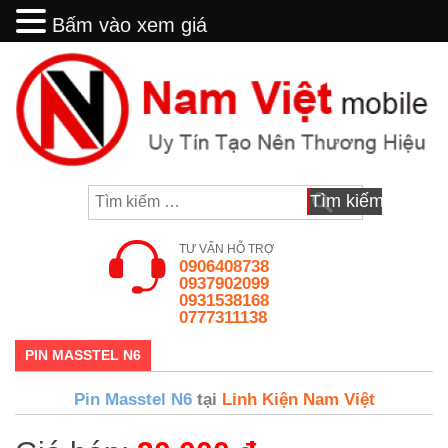
Bấm vào xem giá
Bấm vào xem giá
Skip
to
content
Tìm
kiếm
cho:
TƯ VẤN HỖ TRỢ
0906408738
0937902099
0931538168
0777311138
PIN MASSTEL N6
Pin Masstel N6
tại
Linh Kiện Nam Việt