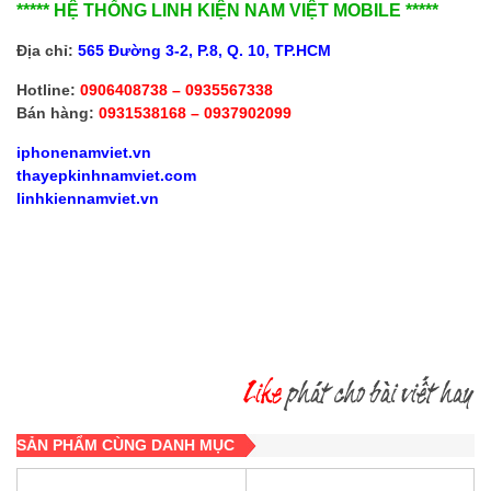
***** HỆ THỐNG LINH KIỆN NAM VIỆT MOBILE *****
Địa chỉ:
565 Đường 3-2, P.8, Q. 10, TP.HCM
Hotline:
0906408738 – 0935567338
Bán hàng:
0931538168 – 0937902099
iphonenamviet.vn
thayepkinhnamviet.com
linhkiennamviet.vn
SẢN PHẨM CÙNG DANH MỤC