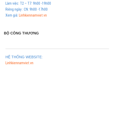
Làm việc: T2 – T7: 9h00 -19h00
Riêng ngày : CN: 9h00 -17h00
Xem giá:
Linhkiennamviet.vn
BỘ CÔNG THƯƠNG
HỆ THỐNG WEBSITE:
Linhkiennamviet.vn
Phân Phối Meso Filler Botox Chính Hãng Giá Sỉ