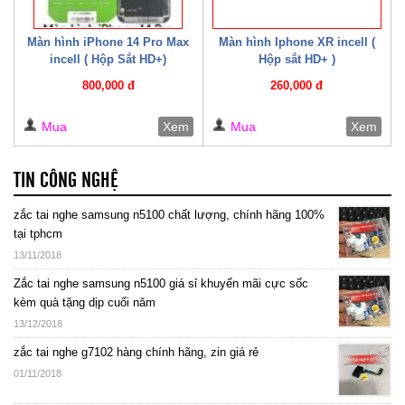
Màn hình iPhone 14 Pro Max
Màn hình Iphone XR incell (
incell ( Hộp Sắt HD+)
Hộp sắt HD+ )
800,000 đ
260,000 đ
Mua
Xem
Mua
Xem
TIN CÔNG NGHỆ
zắc tai nghe samsung n5100 chất lượng, chính hãng 100%
tại tphcm
13/11/2018
Zắc tai nghe samsung n5100 giá sỉ khuyến mãi cực sốc
kèm quà tặng dịp cuối năm
13/12/2018
zắc tai nghe g7102 hàng chính hãng, zin giá rẻ
01/11/2018