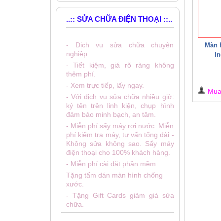
..:: SỬA CHỮA ĐIỆN THOẠI ::..
- Dịch vụ sửa chữa chuyên
Màn h
nghiệp.
In
- Tiết kiệm, giá rõ ràng không
thêm phí.
- Xem trực tiếp, lấy ngay.
Mu
- Với dịch vụ sửa chữa nhiều giờ:
ký tên trên linh kiện, chụp hình
đảm bảo minh bạch, an tâm.
- Miễn phí sấy máy rơi nước. Miễn
phí kiểm tra máy, tư vấn tổng đài -
Không sửa không sao. Sấy máy
điện thoại cho 100% khách hàng.
- Miễn phí cài đặt phần mềm.
Tặng tấm dán màn hình chống
xước.
- Tặng Gift Cards giảm giá sửa
chữa.