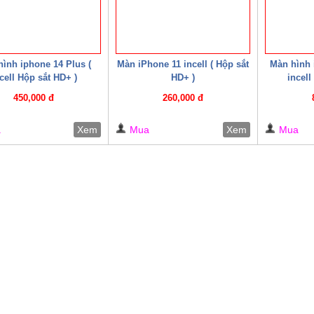
ình iphone 14 Plus (
Màn iPhone 11 incell ( Hộp sắt
Màn hình 
cell Hộp sắt HD+ )
HD+ )
incell
450,000 đ
260,000 đ
a
Xem
Mua
Xem
Mua