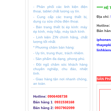
- Phân phối các linh kiện điện
***** HỆ
thoại, tablet chất lượng uy tín.
Địa chỉ:
- Cung cấp các trang thiết bị,
dụng cụ sửa chữa điện thoại.
Hotline:
- Bán trang thiết bị ép kính: máy
Bán hàn
ép kính, máy hấp, máy tách kính.
- Linh kiện ZIN chính hãng, chất
iphonen
lượng tốt nhất.
thayepk
* Phương châm bán hàng:
linhkien
- Uy tín, trung thực, trách nhiệm.
- Sản phẩm đa dạng, phong phú.
- Đội ngũ chăm sóc khách hàng
chuyên nghiệp, chu đáo, nhiệt
tình.
SẢN PH
- Giao hàng tận nơi nhanh chóng,
an toàn.
Hotline:
0906408738
Bán hàng 1
:
0931538168
Bán hàng 2:
0937902099