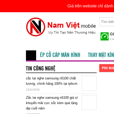
Giá trên website chỉ dàn
Skip
Tìm
to
kiếm
content
cho:
G
Cam
ÉP CỔ CÁP MÀN HÌNH
THAY MẶT KÍN
TIN CÔNG NGHỆ
PIN M
zắc tai nghe samsung n5100 chất
lượng, chính hãng 100% tại tphcm
13/11/2018
Zắc tai nghe samsung n5100 giá sỉ
khuyến mãi cực sốc kèm quà tặng
dịp cuối năm