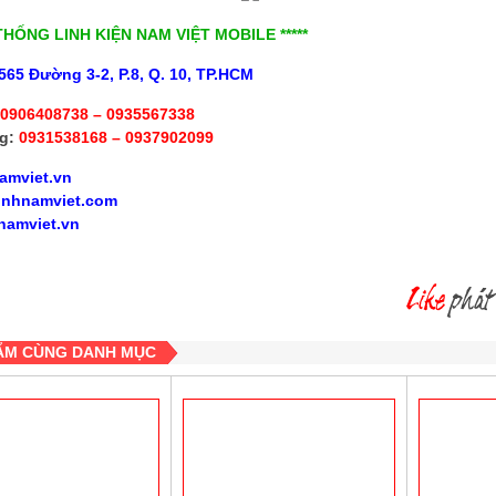
 THỐNG LINH KIỆN NAM VIỆT MOBILE *****
565 Đường 3-2, P.8, Q. 10, TP.HCM
0906408738 – 0935567338
g:
0931538168 – 0937902099
amviet.vn
inhnamviet.com
namviet.vn
ẨM CÙNG DANH MỤC