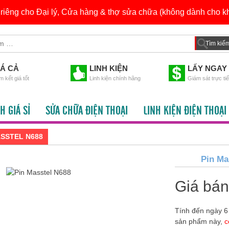
h riêng cho Đại lý, Cửa hàng & thợ sửa chữa (không dành cho kh
IÁ CẢ
LINH KIỆN
LẤY NGAY
 kết giá tốt
Linh kiện chính hãng
Giám sát trực ti
H GIÁ SỈ
SỬA CHỮA ĐIỆN THOẠI
LINH KIỆN ĐIỆN THOẠI
ASSTEL N688
Pin Ma
Giá bá
Tính đến ngày 6
sản phẩm này,
c