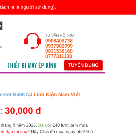
ách lẻ là người sử dụng).
TƯ VẤN HỖ TRỢ
0906408738
0937902099
ếp
0931538168
0777311138
THIẾT BỊ MÁY ÉP KÍNH
TUYỂN DỤNG
sstel N688
tại
Linh Kiện Nam Việt
n:
30,000 đ
 tháng 8 năm 2026.
Đã có
: 140 lượt xem mua
òn Bạn thì sao?
Hãy Click để mua ngay nhé! Giá