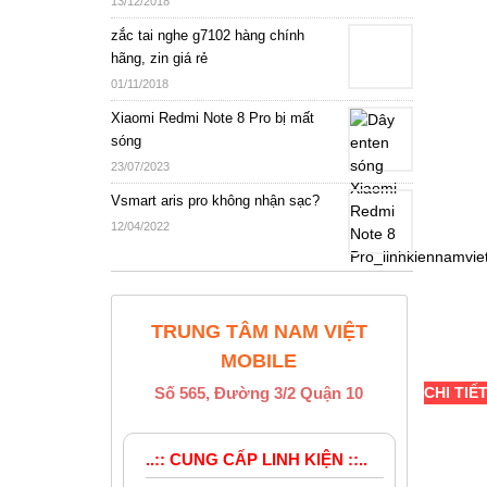
13/12/2018
zắc tai nghe g7102 hàng chính
hãng, zin giá rẻ
01/11/2018
Xiaomi Redmi Note 8 Pro bị mất
sóng
23/07/2023
Vsmart aris pro không nhận sạc?
12/04/2022
TRUNG TÂM NAM VIỆT
MOBILE
Số 565, Đường 3/2 Quận 10
CHI TIẾ
..:: CUNG CẤP LINH KIỆN ::..