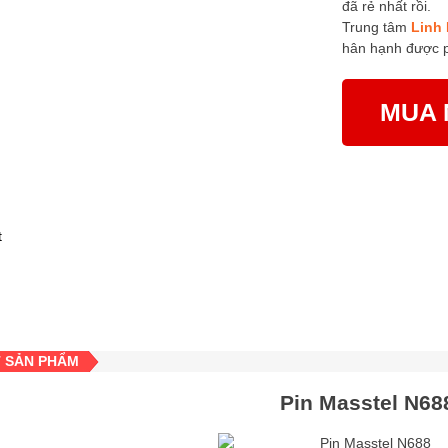
đã rẻ nhất rồi.
Trung tâm
Linh 
hân hạnh được 
MUA 
T SẢN PHẨM
Pin Masstel N68