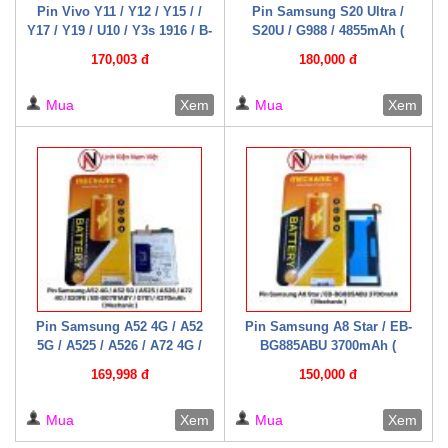
Pin Vivo Y11 / Y12 / Y15 / /
Pin Samsung S20 Ultra /
Y17 / Y19 / U10 / Y3s 1916 / B-
S20U / G988 / 4855mAh (
G7 / 4880mAh ( Mechanic )
Mechanic )
170,003 đ
180,000 đ
Mua
Xem
Mua
Xem
Pin Samsung A52 4G / A52
Pin Samsung A8 Star / EB-
5G / A525 / A526 / A72 4G /
BG885ABU 3700mAh (
S20FE / EB-BG781ABY / G781
Mechanic )
169,998 đ
150,000 đ
/ 4370mAh ( Mechanic )
Mua
Xem
Mua
Xem