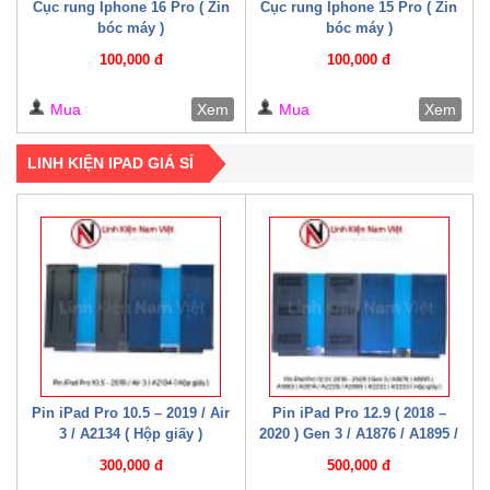
Cục rung Iphone 16 Pro ( Zin
Cục rung Iphone 15 Pro ( Zin
bóc máy )
bóc máy )
100,000 đ
100,000 đ
Mua
Xem
Mua
Xem
LINH KIỆN IPAD GIÁ SỈ
Pin iPad Pro 10.5 – 2019 / Air
Pin iPad Pro 12.9 ( 2018 –
3 / A2134 ( Hộp giấy )
2020 ) Gen 3 / A1876 / A1895 /
A1983 / A2014 / A2229 / A2069
300,000 đ
500,000 đ
/ A2232 / A2233 / A2043 ( Hộp