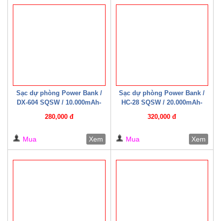
Sạc dự phòng Power Bank /
Sạc dự phòng Power Bank /
DX-604 SQSW / 10.000mAh-
HC-28 SQSW / 20.000mAh-
22.5W ( Có cáp sạc kèm theo )
22.5W ( Có cáp sạc kèm theo )
280,000 đ
320,000 đ
Trắng/ Đen
Mua
Xem
Mua
Xem