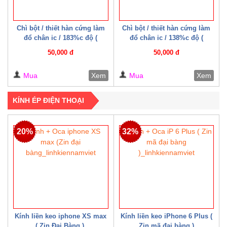
Chì bột / thiết hàn cứng làm
Chì bột / thiết hàn cứng làm
đổ chân ic / 183%c độ (
đổ chân ic / 138%c độ (
Mechanic )
Mechanic )
50,000 đ
50,000 đ
Mua
Xem
Mua
Xem
KÍNH ÉP ĐIỆN THOẠI
20%
32%
Kính liền keo iphone XS max
Kính liền keo iPhone 6 Plus (
( Zin Đại Bàng )
Zin mã đại bàng )