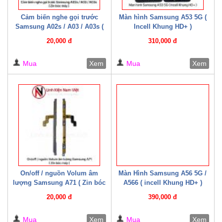
Cảm biến nghe gọi trước
Màn hình Samsung A53 5G (
Samsung A02s / A03 / A03s (
Incell Khung HD+ )
Zin bóc máy )
20,000 đ
310,000 đ
Mua
Xem
Mua
Xem
On/off / nguồn Volum âm
Màn Hình Samsung A56 5G /
lượng Samsung A71 ( Zin bóc
A566 ( incell Khung HD+ )
máy )
20,000 đ
390,000 đ
Mua
Xem
Mua
Xem