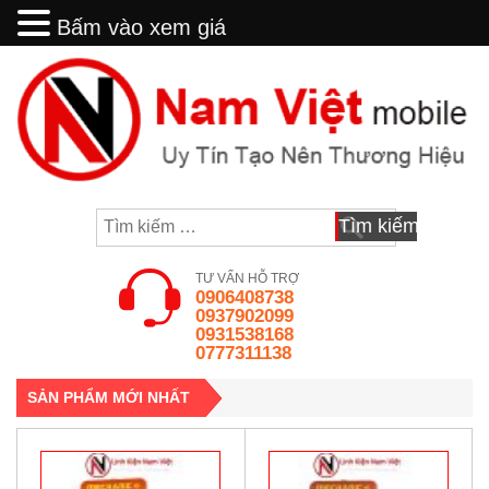
Bấm vào xem giá
Bấm vào xem giá
Skip
to
content
Tìm
kiếm
cho:
TƯ VẤN HỖ TRỢ
0906408738
0937902099
0931538168
0777311138
SẢN PHẨM MỚI NHẤT