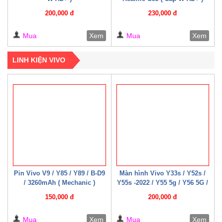
200,000 đ
230,000 đ
Mua
Xem
Mua
Xem
LINH KIỆN VIVO
Pin Vivo V9 / Y85 / Y89 / B-D9
Màn hình Vivo Y33s / Y52s /
/ 3260mAh ( Mechanic )
Y55s -2022 / Y55 5g / Y56 5G /
Y76 / Y35 – 2022 / Y75-5G /
150,000 đ
200,000 đ
Y77e / Y72t / U5 / T2x / T1x /
T1 – 4G / T1 – 5G ( 07 – 08
Mua
Xem
Mua
Xem
Cáp W HD+ )