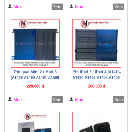
giấy )
Mua
Xem
Mua
Xem
Pin Ipad Mini 2 / Mini 3
Pin iPad 3 / iPad 4 (A1416-
(A1489-A1490-A1491-A1599-
A1430-A1403-A1458-A1459-
A1600-A1601 /2014 ( Hộp giấy
A1460 / 2012) (Zin hộp giấy)
220,000 đ
260,000 đ
)
Mua
Xem
Mua
Xem