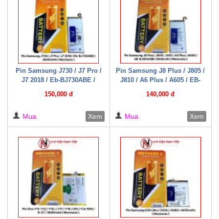
Pin Samsung J730 / J7 Pro /
Pin Samsung J8 Plus / J805 /
J7 2018 / Eb-BJ730ABE /
J810 / A6 Plus / A605 / EB-
3600mAh ( Mechanic )
BJ805ABE 3500mAh (
150,000 đ
140,000 đ
Mechanic )
Mua
Xem
Mua
Xem