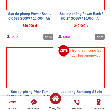
Sạc dự phòng Power Bank /
Sạc dự phòng Power Bank /
CK-098 SQSW / 10.000mAh-
HC-27 SQSW / 10.000mAh-
15W ( Có cáp sạc kèm theo )
22.5W ( Có cáp sạc kèm theo )
350,000 đ
240,000 đ
Trắng/ Đen
Mua
Xem
Mua
Xem
20%
Sạc dự phòng PhanTom
Loa trong Samsung S8 zin
20.000mAh (Có cáp sạc 3 đầu)
máy
300,000 đ
20,000 đ
Trang Chủ
Chat Zalo
Messenger
Gọi điện
Tìm đường