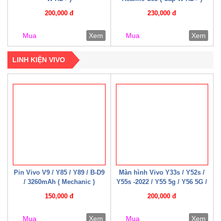
200,000 đ
230,000 đ
Mua
Xem
Mua
Xem
LINH KIỆN VIVO
Pin Vivo V9 / Y85 / Y89 / B-D9
Màn hình Vivo Y33s / Y52s /
/ 3260mAh ( Mechanic )
Y55s -2022 / Y55 5g / Y56 5G /
Y76 / Y35 – 2022 / Y75-5G /
150,000 đ
200,000 đ
Y77e / Y72t / U5 / T2x / T1x /
T1 – 4G / T1 – 5G ( 07 – 08
Mua
Xem
Mua
Xem
Cáp W HD+ )