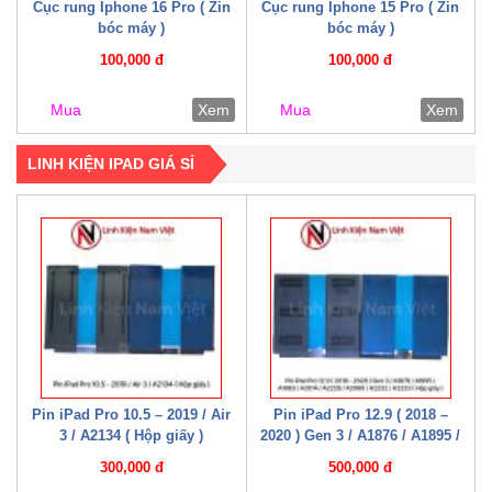
Cục rung Iphone 16 Pro ( Zin
Cục rung Iphone 15 Pro ( Zin
bóc máy )
bóc máy )
100,000 đ
100,000 đ
Mua
Xem
Mua
Xem
LINH KIỆN IPAD GIÁ SỈ
Pin iPad Pro 10.5 – 2019 / Air
Pin iPad Pro 12.9 ( 2018 –
3 / A2134 ( Hộp giấy )
2020 ) Gen 3 / A1876 / A1895 /
A1983 / A2014 / A2229 / A2069
300,000 đ
500,000 đ
/ A2232 / A2233 / A2043 ( Hộp