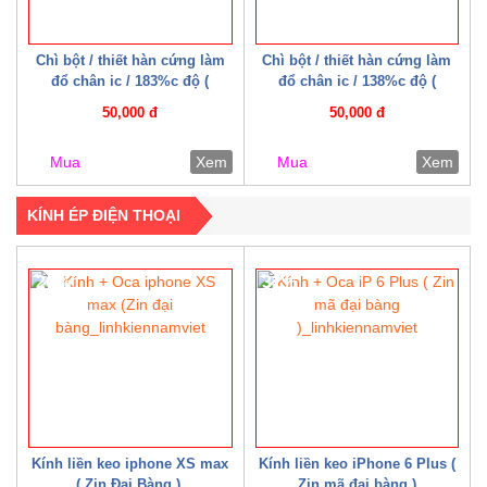
Chì bột / thiết hàn cứng làm
Chì bột / thiết hàn cứng làm
đổ chân ic / 183%c độ (
đổ chân ic / 138%c độ (
Mechanic )
Mechanic )
50,000 đ
50,000 đ
Mua
Xem
Mua
Xem
KÍNH ÉP ĐIỆN THOẠI
20%
32%
Kính liền keo iphone XS max
Kính liền keo iPhone 6 Plus (
( Zin Đại Bàng )
Zin mã đại bàng )