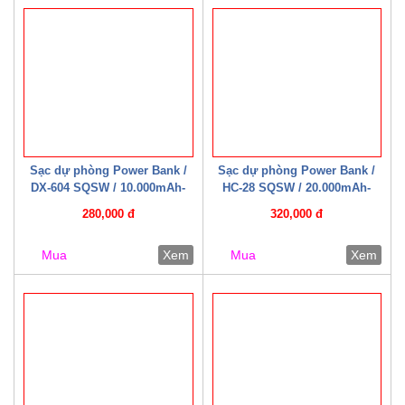
Sạc dự phòng Power Bank /
Sạc dự phòng Power Bank /
DX-604 SQSW / 10.000mAh-
HC-28 SQSW / 20.000mAh-
22.5W ( Có cáp sạc kèm theo )
22.5W ( Có cáp sạc kèm theo )
280,000 đ
320,000 đ
Trắng/ Đen
Mua
Xem
Mua
Xem