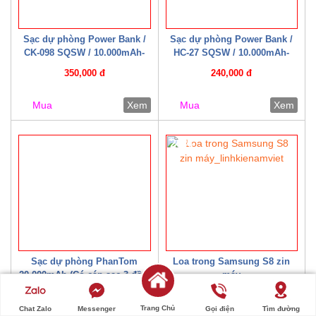
Sạc dự phòng Power Bank /
Sạc dự phòng Power Bank /
CK-098 SQSW / 10.000mAh-
HC-27 SQSW / 10.000mAh-
15W ( Có cáp sạc kèm theo )
22.5W ( Có cáp sạc kèm theo )
350,000 đ
240,000 đ
Trắng/ Đen
Mua
Xem
Mua
Xem
20%
Sạc dự phòng PhanTom
Loa trong Samsung S8 zin
20.000mAh (Có cáp sạc 3 đầu)
máy
300,000 đ
20,000 đ
Trang Chủ
Chat Zalo
Messenger
Gọi điện
Tìm đường