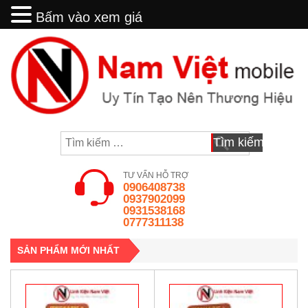
Bấm vào xem giá
Bấm vào xem giá
Skip
to
content
Tìm
kiếm
cho:
TƯ VẤN HỖ TRỢ
0906408738
0937902099
0931538168
0777311138
SẢN PHẨM MỚI NHẤT