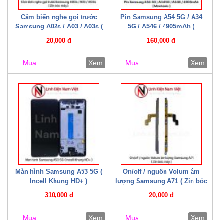
Cảm biến nghe gọi trước
Pin Samsung A54 5G / A34
Samsung A02s / A03 / A03s (
5G / A546 / 4905mAh (
Zin bóc máy )
Mechanic )
20,000 đ
160,000 đ
Mua
Xem
Mua
Xem
Màn hình Samsung A53 5G (
On/off / nguồn Volum âm
Incell Khung HD+ )
lượng Samsung A71 ( Zin bóc
máy )
310,000 đ
20,000 đ
Mua
Xem
Mua
Xem