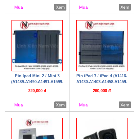
giấy )
Mua
Xem
Mua
Xem
Pin Ipad Mini 2 / Mini 3
Pin iPad 3 / iPad 4 (A1416-
(A1489-A1490-A1491-A1599-
A1430-A1403-A1458-A1459-
A1600-A1601 /2014 ( Hộp giấy
A1460 / 2012) (Zin hộp giấy)
220,000 đ
260,000 đ
)
Mua
Xem
Mua
Xem